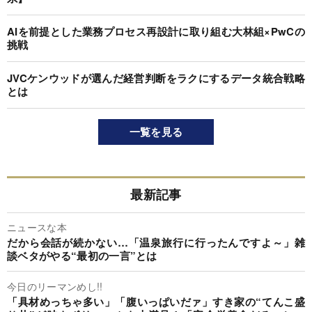
AIを前提とした業務プロセス再設計に取り組む大林組×PwCの
挑戦
JVCケンウッドが選んだ経営判断をラクにするデータ統合戦略
とは
一覧を見る
最新記事
ニュースな本
だから会話が続かない…「温泉旅行に行ったんですよ～」雑
談ベタがやる“最初の一言”とは
今日のリーマンめし!!
「具材めっちゃ多い」「腹いっぱいだァ」すき家の“てんこ盛