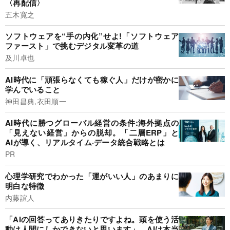
〈再配信〉
五木寛之
ソフトウェアを“手の内化”せよ!「ソフトウェア
ファースト」で挑むデジタル変革の道
及川卓也
AI時代に「頑張らなくても稼ぐ人」だけが密かに
学んでいること
神田昌典,衣田順一
AI時代に勝つグローバル経営の条件:海外拠点の
「見えない経営」からの脱却。「二層ERP」と
AIが導く、リアルタイム·データ統合戦略とは
PR
心理学研究でわかった「運がいい人」のあまりに
明白な特徴
内藤誼人
「AIの回答ってありきたりですよね。頭を使う活
動は人間にしかできないと思います」。AIは本当