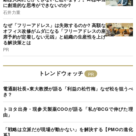
に創造的な思考ができないのか?
石井力重
なぜ「フリーアドレス」は失敗するのか? 高額な
オフィス改修がムダになる「フリーアドレスの座
席予約が定着しない元凶」と組織の生産性を上げ
る解決策とは
PR
トレンドウォッチ
電通副社長×東大教授が語る「利益の松竹梅」なぜ松を狙うべ
き？
トヨタ出身・現参天製薬COOが語る「私がBCGで伸びた理
由」
「戦略は立派だが現場が動かない」を解決する【PMOの進化
系】