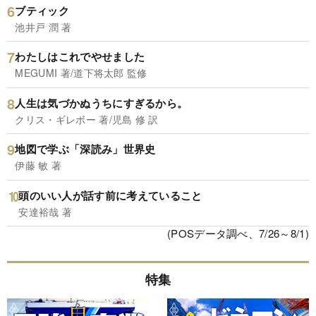
ブティック
池井戸 潤 著
わたしはこれでやせました
MEGUMI 著/道下将太郎 監修
人生は気づかぬうちにすぎるから。
クリス・ギレボー 著/児島 修 訳
地図で学ぶ「深読み」世界史
伊藤 敏 著
頭のいい人が話す前に考えていること
安達裕哉 著
(POSデータ調べ、7/26～8/1)
特集