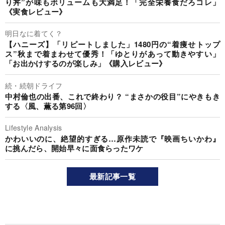
り丼”が味もボリュームも大満足！「完全栄養食だろコレ」
《実食レビュー》
明日なに着てく？
【ハニーズ】「リピートしました」1480円の“着痩せトップ
ス”秋まで着まわせて優秀！「ゆとりがあって動きやすい」
「お出かけするのが楽しみ」《購入レビュー》
続・続朝ドライフ
中村倫也の出番、これで終わり？ “まさかの役目”にやきもき
する〈風、薫る第96回〉
Lifestyle Analysis
かわいいのに、絶望的すぎる…原作未読で『映画ちいかわ』
に挑んだら、開始早々に面食らったワケ
最新記事一覧