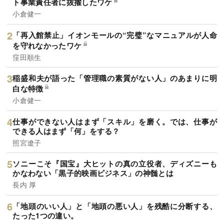
ト事業責任者に抜擢したワケ
小倉健一
「再入館禁止」イオンモールの“完璧”なマニュアルが人命
を守れなかったワケ
窪田順生
稲盛和夫が語った「管理職の素質がない人」のあまりに明
白な特徴
小倉健一
仕事ができない人はまず「スキル」を磨く。では、仕事が
できる人はまず「何」をする？
照宮遼子
ソニーこそ『国宝』大ヒットの真の立役者、ディズニーも
かなわない「黒子的映画ビジネス」の神髄とは
長内 厚
「地頭のいい人」と「地頭の悪い人」を残酷に分断する、
たった1つの違い。