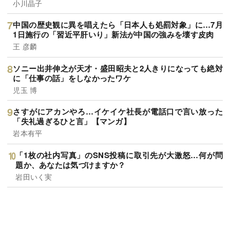
小川晶子
中国の歴史観に異を唱えたら「日本人も処罰対象」に…7月
1日施行の「習近平肝いり」新法が中国の強みを壊す皮肉
王 彦麟
ソニー出井伸之が天才・盛田昭夫と2人きりになっても絶対
に「仕事の話」をしなかったワケ
児玉 博
さすがにアカンやろ…イケイケ社長が電話口で言い放った
「失礼過ぎるひと言」【マンガ】
岩本有平
「1枚の社内写真」のSNS投稿に取引先が大激怒…何が問
題か、あなたは気づけますか？
岩田いく実