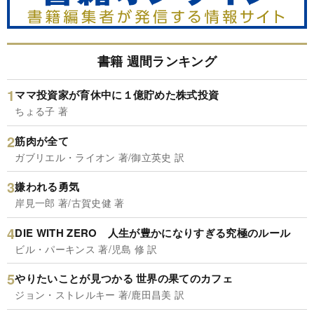
書籍 週間ランキング
ママ投資家が育休中に１億貯めた株式投資
ちょる子 著
筋肉が全て
ガブリエル・ライオン 著/御立英史 訳
嫌われる勇気
岸見一郎 著/古賀史健 著
DIE WITH ZERO 人生が豊かになりすぎる究極のルール
ビル・パーキンス 著/児島 修 訳
やりたいことが見つかる 世界の果てのカフェ
ジョン・ストレルキー 著/鹿田昌美 訳