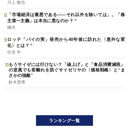
川上 徹也
「市場経済は最悪である――それ以外を除いては」。「株
主第一主義」は本当に悪なのか？
橘玲
ロッテ「パイの実」発売から40年後に訪れた〈意外な変
化〉とは？
伏見 学
もうサイゼには行けない？「値上げ」と「食品消費減税」
の逆風でも客離れを防ぐサイゼリヤの〈価格戦略〉と“ま
さかの強敵”
鈴木貴博
ランキング一覧