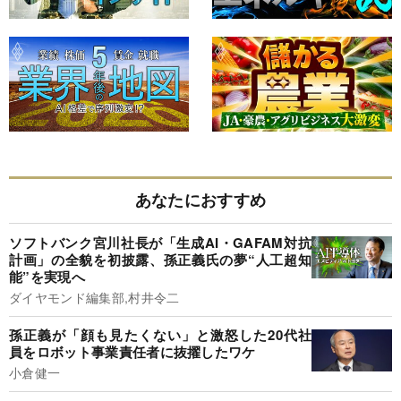
あなたにおすすめ
ソフトバンク宮川社長が「生成AI・GAFAM対抗
計画」の全貌を初披露、孫正義氏の夢“人工超知
能”を実現へ
ダイヤモンド編集部,村井令二
孫正義が「顔も見たくない」と激怒した20代社
員をロボット事業責任者に抜擢したワケ
小倉健一