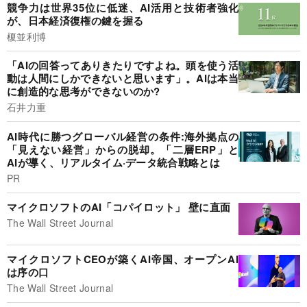
競争力は世界35位に低迷、AI活用と技術者強化
が、日本経済復権の鍵を握る
榎並利博
「AIの回答ってありきたりですよね。頭を使う活
動は人間にしかできないと思います」。AIは本当
に創造的な思考ができないのか?
石井力重
AI時代に勝つグローバル経営の条件:海外拠点の
「見えない経営」からの脱却。「二層ERP」と
AIが導く、リアルタイム·データ統合戦略とは
PR
マイクロソフトのAI「コパイロット」 壁に直面
The Wall Street Journal
マイクロソフトCEOが築くAI帝国、オープンAI
は序の口
The Wall Street Journal