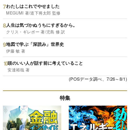
わたしはこれでやせました
MEGUMI 著/道下将太郎 監修
人生は気づかぬうちにすぎるから。
クリス・ギレボー 著/児島 修 訳
地図で学ぶ「深読み」世界史
伊藤 敏 著
頭のいい人が話す前に考えていること
安達裕哉 著
(POSデータ調べ、7/26～8/1)
特集