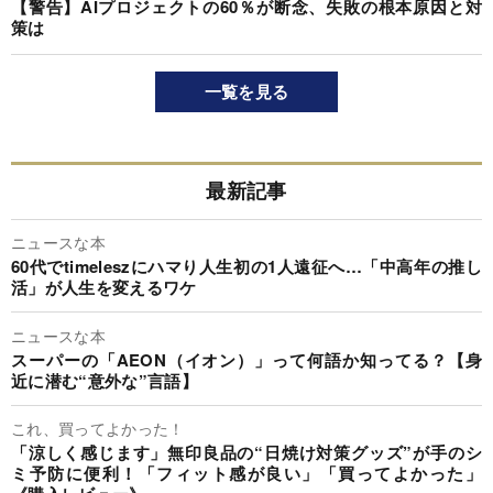
【警告】AIプロジェクトの60％が断念、失敗の根本原因と対
策は
一覧を見る
最新記事
ニュースな本
60代でtimeleszにハマり人生初の1人遠征へ…「中高年の推し
活」が人生を変えるワケ
ニュースな本
スーパーの「AEON（イオン）」って何語か知ってる？【身
近に潜む“意外な”言語】
これ、買ってよかった！
「涼しく感じます」無印良品の“日焼け対策グッズ”が手のシ
ミ予防に便利！「フィット感が良い」「買ってよかった」