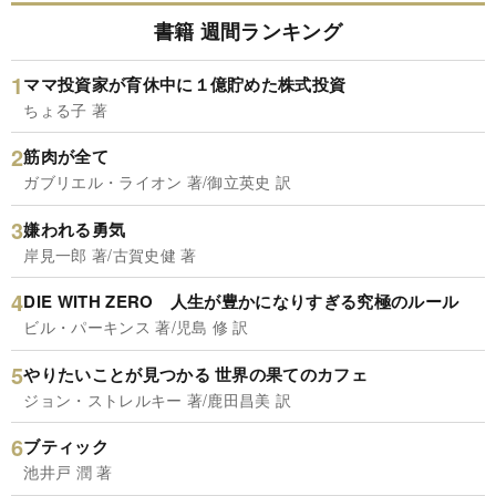
書籍 週間ランキング
ママ投資家が育休中に１億貯めた株式投資
ちょる子 著
筋肉が全て
ガブリエル・ライオン 著/御立英史 訳
嫌われる勇気
岸見一郎 著/古賀史健 著
DIE WITH ZERO 人生が豊かになりすぎる究極のルール
ビル・パーキンス 著/児島 修 訳
やりたいことが見つかる 世界の果てのカフェ
ジョン・ストレルキー 著/鹿田昌美 訳
ブティック
池井戸 潤 著