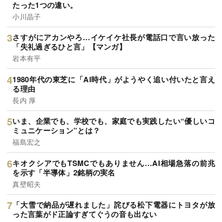
たった1つの違い。
小川晶子
さすがにアカンやろ…イケイケ社長が電話口で言い放った
「失礼過ぎるひと言」【マンガ】
岩本有平
1980年代の東芝に「AI時代」がようやく追い付いたと言え
る理由
長内 厚
いま、企業でも、学校でも、家庭でも実践したい“優しいコ
ミュニケーション”とは？
福島宏之
キオクシアでもTSMCでもありません…AI相場急落の前兆
を示す「半導体」2銘柄の実名
真壁昭夫
「大雪で納品が遅れました」詫びる松下電器にトヨタが放
った言葉がド正論すぎてぐうの音も出ない