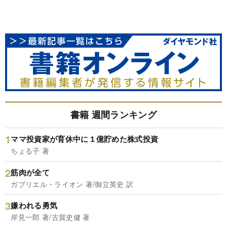
書籍 週間ランキング
ママ投資家が育休中に１億貯めた株式投資
ちょる子 著
筋肉が全て
ガブリエル・ライオン 著/御立英史 訳
嫌われる勇気
岸見一郎 著/古賀史健 著