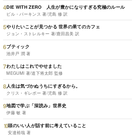
DIE WITH ZERO 人生が豊かになりすぎる究極のルール
ビル・パーキンス 著/児島 修 訳
やりたいことが見つかる 世界の果てのカフェ
ジョン・ストレルキー 著/鹿田昌美 訳
ブティック
池井戸 潤 著
わたしはこれでやせました
MEGUMI 著/道下将太郎 監修
人生は気づかぬうちにすぎるから。
クリス・ギレボー 著/児島 修 訳
地図で学ぶ「深読み」世界史
伊藤 敏 著
頭のいい人が話す前に考えていること
安達裕哉 著