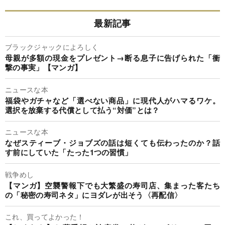
最新記事
ブラックジャックによろしく
母親が多額の現金をプレゼント→断る息子に告げられた「衝
撃の事実」【マンガ】
ニュースな本
福袋やガチャなど「選べない商品」に現代人がハマるワケ。
選択を放棄する代償として払う“対価”とは？
ニュースな本
なぜスティーブ・ジョブズの話は短くても伝わったのか？話
す前にしていた「たった1つの習慣」
戦争めし
【マンガ】空襲警報下でも大繁盛の寿司店、集まった客たち
の「秘密の寿司ネタ」にヨダレが出そう〈再配信〉
これ、買ってよかった！