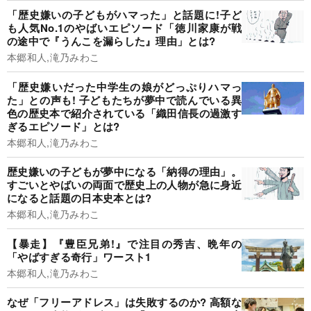
「歴史嫌いの子どもがハマった」と話題に!子ど
も人気No.1のやばいエピソード「徳川家康が戦
の途中で『うんこを漏らした』理由」とは?
本郷和人,滝乃みわこ
「歴史嫌いだった中学生の娘がどっぷりハマっ
た」との声も! 子どもたちが夢中で読んでいる異
色の歴史本で紹介されている「織田信長の過激す
ぎるエピソード」とは?
本郷和人,滝乃みわこ
歴史嫌いの子どもが夢中になる「納得の理由」。
すごいとやばいの両面で歴史上の人物が急に身近
になると話題の日本史本とは?
本郷和人,滝乃みわこ
【暴走】『豊臣兄弟!』で注目の秀吉、晩年の
「やばすぎる奇行」ワースト1
本郷和人,滝乃みわこ
なぜ「フリーアドレス」は失敗するのか? 高額な