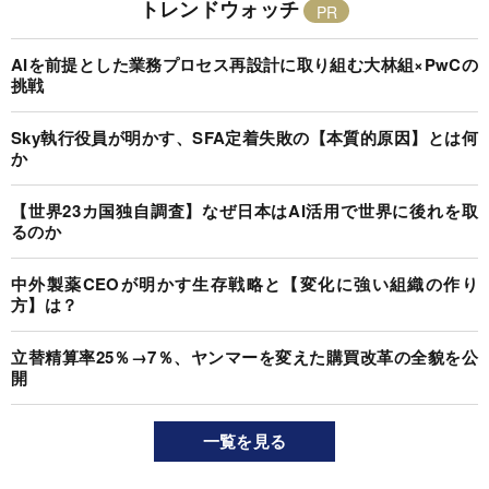
トレンドウォッチ
AIを前提とした業務プロセス再設計に取り組む大林組×PwCの
挑戦
Sky執行役員が明かす、SFA定着失敗の【本質的原因】とは何
か
【世界23カ国独自調査】なぜ日本はAI活用で世界に後れを取
るのか
中外製薬CEOが明かす生存戦略と【変化に強い組織の作り
方】は？
立替精算率25％→7％、ヤンマーを変えた購買改革の全貌を公
開
一覧を見る