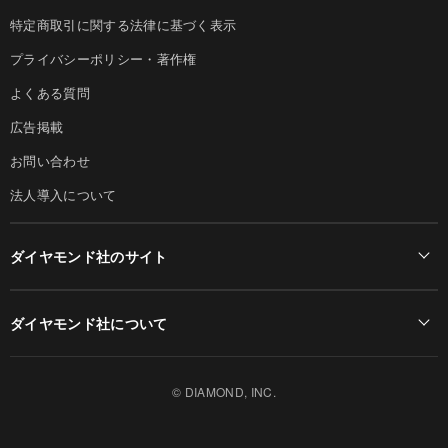
特定商取引に関する法律に基づく表示
プライバシーポリシー・著作権
よくある質問
広告掲載
お問い合わせ
法人導入について
ダイヤモンド社のサイト
Diamond Online(English)
ダイヤモンド社について
週刊ダイヤモンド
ダイヤモンド社TOP
DIAMONDハーバード・ビジネス・レビュー
© DIAMOND, INC.
会社概要
ダイヤモンドZAi（デジタル版）
採用情報
書籍オンライン