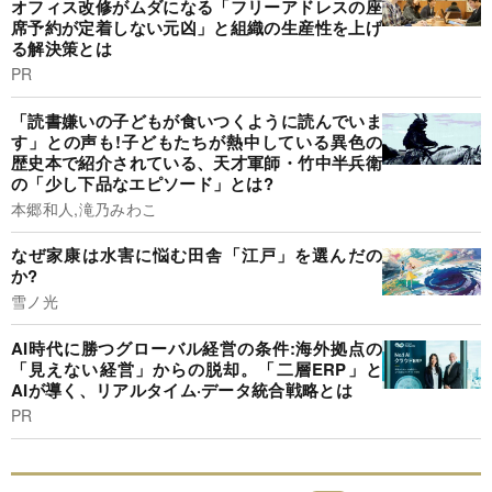
オフィス改修がムダになる「フリーアドレスの座
席予約が定着しない元凶」と組織の生産性を上げ
る解決策とは
PR
「読書嫌いの子どもが食いつくように読んでいま
す」との声も!子どもたちが熱中している異色の
歴史本で紹介されている、天才軍師・竹中半兵衛
の「少し下品なエピソード」とは?
本郷和人,滝乃みわこ
なぜ家康は水害に悩む田舎「江戸」を選んだの
か?
雪ノ光
AI時代に勝つグローバル経営の条件:海外拠点の
「見えない経営」からの脱却。「二層ERP」と
AIが導く、リアルタイム·データ統合戦略とは
PR