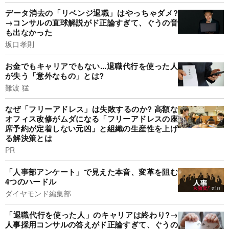
データ消去の「リベンジ退職」はやっちゃダメ?
→コンサルの直球解説がド正論すぎて、ぐうの音
も出なかった
坂口孝則
お金でもキャリアでもない...退職代行を使った人
が失う「意外なもの」とは?
難波 猛
なぜ「フリーアドレス」は失敗するのか? 高額な
オフィス改修がムダになる「フリーアドレスの座
席予約が定着しない元凶」と組織の生産性を上げ
る解決策とは
PR
「人事部アンケート」で見えた本音、変革を阻む
4つのハードル
ダイヤモンド編集部
「退職代行を使った人」のキャリアは終わり?→
人事採用コンサルの答えがド正論すぎて、ぐうの