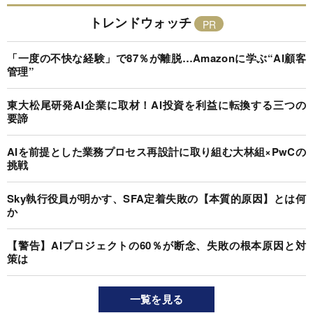
トレンドウォッチ
「一度の不快な経験」で87％が離脱…Amazonに学ぶ“AI顧客
管理”
東大松尾研発AI企業に取材！AI投資を利益に転換する三つの
要諦
AIを前提とした業務プロセス再設計に取り組む大林組×PwCの
挑戦
Sky執行役員が明かす、SFA定着失敗の【本質的原因】とは何
か
【警告】AIプロジェクトの60％が断念、失敗の根本原因と対
策は
一覧を見る