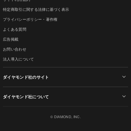
特定商取引に関する法律に基づく表示
プライバシーポリシー・著作権
よくある質問
広告掲載
お問い合わせ
法人導入について
ダイヤモンド社のサイト
Diamond Online(English)
ダイヤモンド社について
週刊ダイヤモンド
ダイヤモンド社TOP
DIAMONDハーバード・ビジネス・レビュー
© DIAMOND, INC.
会社概要
ダイヤモンドZAi（デジタル版）
採用情報