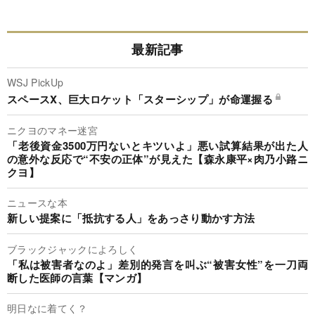
最新記事
WSJ PickUp
スペースX、巨大ロケット「スターシップ」が命運握る
ニクヨのマネー迷宮
「老後資金3500万円ないとキツいよ」悪い試算結果が出た人
の意外な反応で“不安の正体”が見えた【森永康平×肉乃小路ニ
クヨ】
ニュースな本
新しい提案に「抵抗する人」をあっさり動かす方法
ブラックジャックによろしく
「私は被害者なのよ」差別的発言を叫ぶ“被害女性”を一刀両
断した医師の言葉【マンガ】
明日なに着てく？