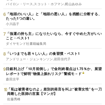
バイロン・リース,スコット・ホフマン,梶山あゆみ
「地頭のいい人」と「地頭の悪い人」を残酷に分断する、
たった1つの違い。
小川晶子
「強運の持ち主」になりたいなら、今すぐやめた方がいい
こと・ベスト1
ダイヤモンド社書籍編集局
「いつまでも若々しい人」の食習慣・ベスト1
アンドリュー・ジェンキンソン,岩田佳代子
日銀利上げ「10月前倒し」で金利終着点は1.75％か、展望
レポートで鮮明“物価上振れリスク”警戒モ－ド
森田京平
「私は被害者なのよ」差別的発言を叫ぶ“被害女性”を一刀
両断した医師の言葉【マンガ】
佐藤秀峰