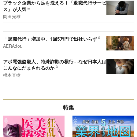
ブラック企業から足を洗える！「退職代行サービ
ス」が人気
岡田光雄
「退職代行」増加中、1回5万円で出社いらず
AERAdot.
アポ電強盗殺人、特殊詐欺の横行…なぜ日本人は
こんなにだまされるのか
根本直樹
特集