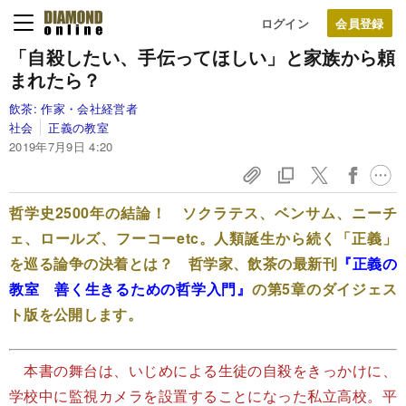
ログイン
「自殺したい、手伝ってほしい」と家族から頼
まれたら？
飲茶:
作家・会社経営者
社会
正義の教室
2019年7月9日 4:20
哲学史2500年の結論！ ソクラテス、ベンサム、ニーチ
ェ、ロールズ、フーコーetc。人類誕生から続く「正義」
を巡る論争の決着とは？ 哲学家、飲茶の最新刊
『正義の
教室 善く生きるための哲学入門』
の第5章のダイジェス
ト版を公開します。
本書の舞台は、いじめによる生徒の自殺をきっかけに、
学校中に監視カメラを設置することになった私立高校。平