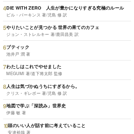
DIE WITH ZERO 人生が豊かになりすぎる究極のルール
ビル・パーキンス 著/児島 修 訳
やりたいことが見つかる 世界の果てのカフェ
ジョン・ストレルキー 著/鹿田昌美 訳
ブティック
池井戸 潤 著
わたしはこれでやせました
MEGUMI 著/道下将太郎 監修
人生は気づかぬうちにすぎるから。
クリス・ギレボー 著/児島 修 訳
地図で学ぶ「深読み」世界史
伊藤 敏 著
頭のいい人が話す前に考えていること
安達裕哉 著