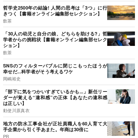
哲学史2500年の結論! 人間の思考は「3つ」に行
きつく【書籍オンライン編集部セレクション】
飲茶
「30人の幼児と自分の娘、どちらを助ける?」哲
学者からの挑戦状【書籍オンライン編集部セレク
ション】
飲茶
SNSのフィルターバブルに閉じこもったほうが
幸せだ...科学者がそう考えるワケ
岡嶋裕史
「部下に気をつかいすぎているかも...」新任リー
ダーが覚える“違和感”の正体【あなたの違和感
は正しい】
勅使川原真衣
地方の防水工事会社が正社員職人を60人育て大
手企業から引く手あまた。年商は30倍に
PR