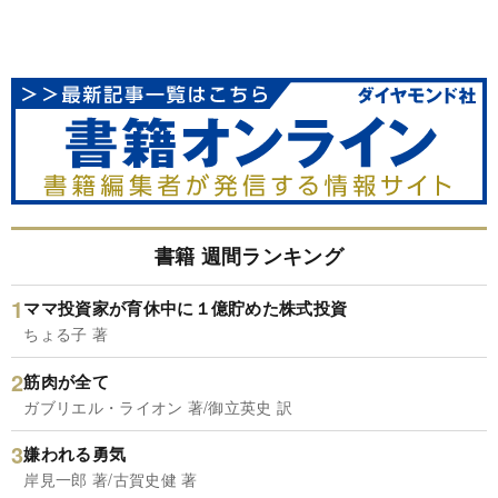
書籍 週間ランキング
ママ投資家が育休中に１億貯めた株式投資
ちょる子 著
筋肉が全て
ガブリエル・ライオン 著/御立英史 訳
嫌われる勇気
岸見一郎 著/古賀史健 著