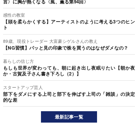
言〉に胸が熱くなる〈風、薫る第94回〉
感性の教室
【頭を柔らかくする】アーティストのように考える3つのヒン
ト
89歳、現役トレーダー 大富豪シゲルさんの教え
【NG習慣】パッと見の印象で株を買うのはなぜダメなの？
暮らしの信じ方
もしも世界が変わっても、朝に起き出し夜眠りたい【朝か夜
か・古賀及子さん書き下ろし（2）】
スタートアップ芸人
部下をダメにする上司と部下を伸ばす上司の「雑談」の決定
的な差
最新記事一覧