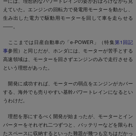
ーには、理想的なパワートレインの姿がおぼろげながら見
えていた。エンジンの回転力で発電用モーターを動かし、
生み出した電力で駆動用モーターを回して車を走らせる
――。
ここまでは日産自動車の「e-POWER」（特集
第1回記
事
参照）と同じだが、ホンダには、モーターが苦手とする
高速領域は、モーターを回さずエンジンのみで走行させる
という理想があった。
開発に成功すれば、モーターの弱点をエンジンがカバー
する、海外でも売りやすい基幹パワートレインになるとい
うわけだ。
理想を形にするべく開発が始まったが、モーターとイン
バーターをそれぞれ二つずつと、バッテリーなどを限られ
たスペースに収納するといった難題が幾つも立ちはだかっ