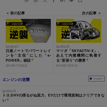
＜ 前の記事
次の記事 ＞
ignition1
ignition3
日産ノートでパワートレイ
マツダ「SKYACTIV-X」、
ンを“主役”にした「e-
あえて内燃機関に執着す
POWER」秘話
る“逆張り”の勝算
2019年7月29日
2019年7月31日
エンジンの逆襲
フォロー
ignition5
トヨタHVの揺るがぬ底力、EVだけで環境規制はクリアできな
い