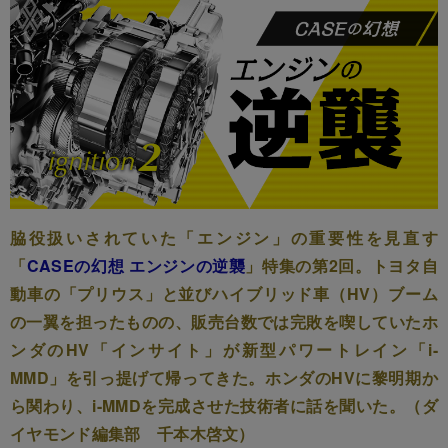
脇役扱いされていた「エンジン」の重要性を見直す
「
CASEの幻想 エンジンの逆襲
」特集の第2回。トヨタ自
動車の「プリウス」と並びハイブリッド車（HV）ブーム
の一翼を担ったものの、販売台数では完敗を喫していたホ
ンダのHV「インサイト」が新型パワートレイン「i-
MMD」を引っ提げて帰ってきた。ホンダのHVに黎明期か
ら関わり、i-MMDを完成させた技術者に話を聞いた。（ダ
イヤモンド編集部 千本木啓文）