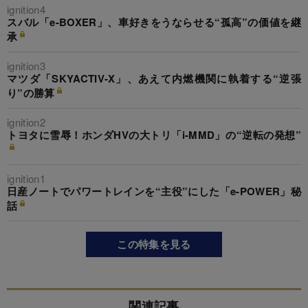
ignition4
スバル「e-BOXER」、車好きをうならせる“孤高”の価値を継
承
ignition3
マツダ「SKYACTIV-X」、あえて内燃機関に執着する“逆張
り”の勝算
ignition2
トヨタに雪辱！ホンダHVの大トリ「i-MMD」の“逆転の発想”
ignition1
日産ノートでパワートレインを“主役”にした「e-POWER」秘
話
この特集を見る
関連記事