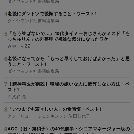
ダイヤモンド社書籍編集局
老後にダントツで後悔すること・ワースト1
ダイヤモンド社書籍編集局
「もう並ばないで…」40代タイミーおじさんがミスド「も
っちゅりん」の列整理で複雑な気分になったワケ
みやーんZZ
老後になってから「もっと早くしておけばよかった」と思
うこと・ワースト1
ダイヤモンド社書籍編集局
【精神科医が解説】職場の嫌いな人に疲弊しない方法・ベ
スト1
久賀谷 亮
「いつまでも若々しい人」の食習慣・ベスト1
アンドリュー・ジェンキンソン,岩田佳代子
AGC（旧・旭硝子）の40代前半・シニアマネージャー級の