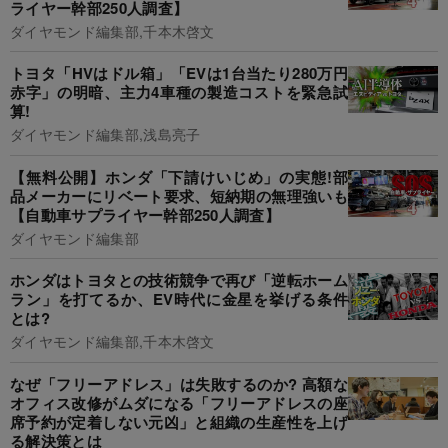
ライヤー幹部250人調査】
ダイヤモンド編集部,千本木啓文
トヨタ「HVはドル箱」「EVは1台当たり280万円
赤字」の明暗、主力4車種の製造コストを緊急試
算!
ダイヤモンド編集部,浅島亮子
【無料公開】ホンダ「下請けいじめ」の実態!部
品メーカーにリベート要求、短納期の無理強いも
【自動車サプライヤー幹部250人調査】
ダイヤモンド編集部
ホンダはトヨタとの技術競争で再び「逆転ホーム
ラン」を打てるか、EV時代に金星を挙げる条件
とは?
ダイヤモンド編集部,千本木啓文
なぜ「フリーアドレス」は失敗するのか? 高額な
オフィス改修がムダになる「フリーアドレスの座
席予約が定着しない元凶」と組織の生産性を上げ
る解決策とは