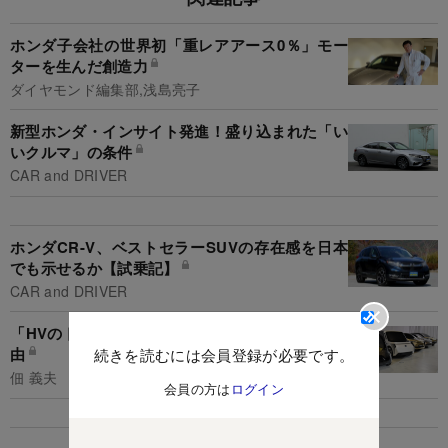
ホンダ子会社の世界初「重レアアース0％」モー
ターを生んだ創造力
ダイヤモンド編集部,浅島亮子
新型ホンダ・インサイト発進！盛り込まれた「い
いクルマ」の条件
CAR and DRIVER
ホンダCR-V、ベストセラーSUVの存在感を日本
でも示せるか【試乗記】
CAR and DRIVER
「HVのトヨタ」が本気でEVに力を入れ始めた理
由
続きを読むには会員登録が必要です。
佃 義夫
会員の方は
ログイン