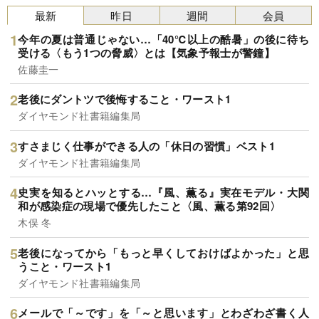
最新
昨日
週間
会員
今年の夏は普通じゃない…「40℃以上の酷暑」の後に待ち
受ける〈もう1つの脅威〉とは【気象予報士が警鐘】
佐藤圭一
老後にダントツで後悔すること・ワースト1
ダイヤモンド社書籍編集局
すさまじく仕事ができる人の「休日の習慣」ベスト1
ダイヤモンド社書籍編集局
史実を知るとハッとする…『風、薫る』実在モデル・大関
和が感染症の現場で優先したこと〈風、薫る第92回〉
木俣 冬
老後になってから「もっと早くしておけばよかった」と思
うこと・ワースト1
ダイヤモンド社書籍編集局
メールで「～です」を「～と思います」とわざわざ書く人