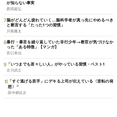
が知らない事実
西田延弘
脳がどんどん疲れていく…脳科学者が真っ先にやめるべき
と断言する「たった1つの習慣」
川島隆太
暴行・暴言を繰り返していた非行少年→教官が気づけなか
った「ある特徴」【マンガ】
宮口幸治
「いつまでも若々しい人」がやっている習慣・ベスト1
古川武士
「すぐ逃げる若手」にデキる上司が伝えている〈逆転の発
想〉
田中耕比古