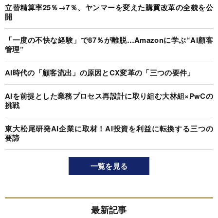
立替精算率25％→7％、ヤンマーを変えた購買改革の全貌を公
開
「一度の不快な経験」で87％が離脱…Amazonに学ぶ“AI顧客
管理”
AI時代の「顧客流出」の原因とCX変革の「三つの要件」
AIを前提とした業務プロセス再設計に取り組む大林組×PwCの
挑戦
東大松尾研発AI企業に取材！AI投資を利益に転換する三つの
要諦
一覧を見る
最新記事