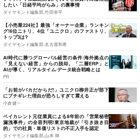
したい「日経平均がらみ」の裏事情
ダイヤモンド編集部,竹田幸平
【小売業224社】最強「オーナー企業」ランキン
グ!6位ニトリ、4位「ユニクロ」のファストリ、
トップ3は?
ダイヤモンド編集部,名古屋和希
AI時代に勝つグローバル経営の条件:海外拠点の
「見えない経営」からの脱却。「二層ERP」と
AIが導く、リアルタイム·データ統合戦略とは
PR
「お前がバカだからだ!」ユニクロ柳井正が部下
にブチギレた理由が恐ろしすぎて震える
小倉健一
ベイカレント元従業員による8年前の「営業秘密
漏洩事件」の全容判明!東京地裁が「引き抜き目
的」での社員・単価リストの不正入手を認定
ダイヤモンド編集部,山本 輝