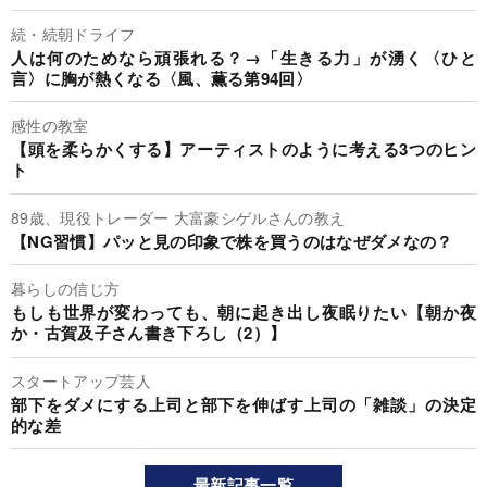
続・続朝ドライフ
人は何のためなら頑張れる？→「生きる力」が湧く〈ひと
言〉に胸が熱くなる〈風、薫る第94回〉
感性の教室
【頭を柔らかくする】アーティストのように考える3つのヒン
ト
89歳、現役トレーダー 大富豪シゲルさんの教え
【NG習慣】パッと見の印象で株を買うのはなぜダメなの？
暮らしの信じ方
もしも世界が変わっても、朝に起き出し夜眠りたい【朝か夜
か・古賀及子さん書き下ろし（2）】
スタートアップ芸人
部下をダメにする上司と部下を伸ばす上司の「雑談」の決定
的な差
最新記事一覧