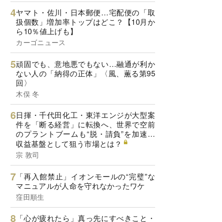
ヤマト・佐川・日本郵便…宅配便の「取
扱個数」増加率トップはどこ？【10月か
ら10％値上げも】
カーゴニュース
頑固でも、意地悪でもない…融通が利か
ない人の「納得の正体」〈風、薫る第95
回〉
木俣 冬
日揮・千代田化工・東洋エンジが大型案
件を「断る経営」に転換へ、世界で空前
のプラントブームも“脱・請負”を加速…
収益基盤として狙う市場とは？
宗 敦司
「再入館禁止」イオンモールの“完璧”な
マニュアルが人命を守れなかったワケ
窪田順生
「心が疲れたら」真っ先にすべきこと・