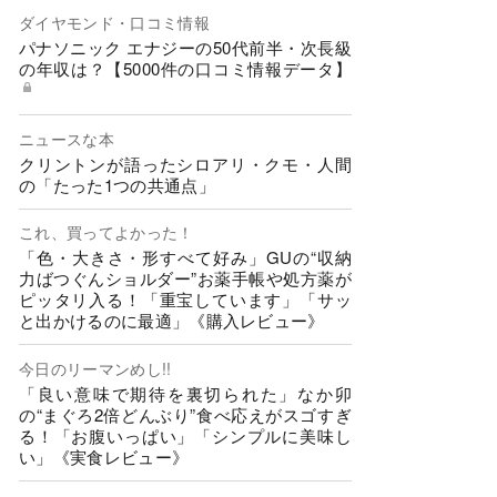
ダイヤモンド・口コミ情報
パナソニック エナジーの50代前半・次長級
の年収は？【5000件の口コミ情報データ】
ニュースな本
クリントンが語ったシロアリ・クモ・人間
の「たった1つの共通点」
これ、買ってよかった！
「色・大きさ・形すべて好み」GUの“収納
力ばつぐんショルダー”お薬手帳や処方薬が
ピッタリ入る！「重宝しています」「サッ
と出かけるのに最適」《購入レビュー》
今日のリーマンめし!!
「良い意味で期待を裏切られた」なか卯
の“まぐろ2倍どんぶり”食べ応えがスゴすぎ
る！「お腹いっぱい」「シンプルに美味し
い」《実食レビュー》