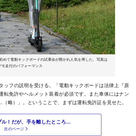
、初めて電動キックボードの試乗会が開かれ人気を博した。写真は
デモ走行のパフォーマンス
タッフの説明を受ける。「電動キックボードは法律上『原
運転免許やヘルメット装着が必須です。また車体にはナン
…（略）」。ということで、まずは運転免許証を見せた。
プル！だが、手を離したところ…
次のページ