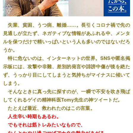
失業、貧困、うつ病、離婚……。長引くコロナ禍で先の
見通しが立たず、ネガティブな情報があふれる中、メンタ
ルを保つだけで精いっぱいという人も多いのではないだろ
うか。
特に危ないのは、インターネットの世界。SNSや匿名掲
示板には、攻撃や非難、差別的発言や誹謗中傷が後を絶た
ず、うっかり目にしてしまうと気持ちがマイナスに傾いて
しまう。
そんなときに真っ先に探すのが、一瞬で不安を吹き飛ば
してくれるゲイの精神科医Tomy先生の神ツイートだ。
たとえば最近、救われたのはこの言葉。
人生辛い時期もあるわ。
でもそれは筋トレみたいなもので、
なんとかやり過ごせばアナタの魅力があがる。