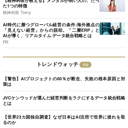
【精神科医が教える】メンタルが弱い人の、たっ
た1つの特徴
精神科医 Tomy
AI時代に勝つグローバル経営の条件:海外拠点の
「見えない経営」からの脱却。「二層ERP」と
AIが導く、リアルタイム·データ統合戦略とは
PR
トレンドウォッチ
【警告】AIプロジェクトの60％が断念、失敗の根本原因と対
策は
JVCケンウッドが選んだ経営判断をラクにするデータ統合戦略
とは
【世界23カ国独自調査】なぜ日本はAI活用で世界に後れを取
るのか