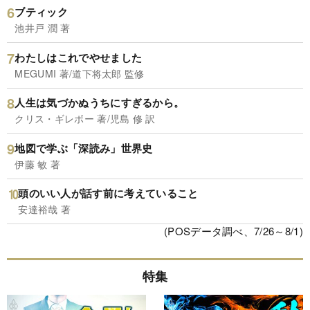
ブティック
池井戸 潤 著
わたしはこれでやせました
MEGUMI 著/道下将太郎 監修
人生は気づかぬうちにすぎるから。
クリス・ギレボー 著/児島 修 訳
地図で学ぶ「深読み」世界史
伊藤 敏 著
頭のいい人が話す前に考えていること
安達裕哉 著
(POSデータ調べ、7/26～8/1)
特集