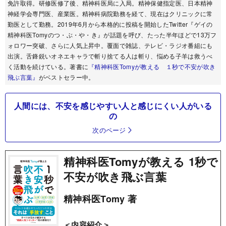
免許取得。研修医修了後、精神科医局に入局。精神保健指定医、日本精神
神経学会専門医、産業医。精神科病院勤務を経て、現在はクリニックに常
勤医として勤務。2019年6月から本格的に投稿を開始したTwitter『ゲイの
精神科医Tomyのつ・ぶ・や・き』が話題を呼び、たった半年ほどで13万フ
ォロワー突破、さらに人気上昇中。覆面で雑誌、テレビ・ラジオ番組にも
出演。舌鋒鋭いオネエキャラで斬り捨てる人は斬り、悩める子羊は救うべ
く活動を続けている。著書に
『精神科医Tomyが教える １秒で不安が吹き
飛ぶ言葉』
がベストセラー中。
人間には、不安を感じやすい人と感じにくい人がいる
の
次のページ
精神科医Tomyが教える 1秒で
不安が吹き飛ぶ言葉
精神科医Tomy 著
＜内容紹介＞