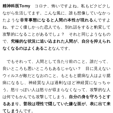
精神科医Tomy
コロナ、怖いですよね。私もビクビクし
ながら生活してます。こんな風に、誰も想像していなかっ
たような
非常事態になると人間の本性が現れる
んですよ
ね。すごく優しかった恋人でも、別れ話をすると豹変して
攻撃的になることがあるでしょ？ それと同じようなもの
で、
究極的な状況に追い込まれた人間が、自分を抑えられ
なくなるのはよくあること
なんです。
でもそれって、人間として当たり前のこと。誰だって、
良いところも悪いところもあるじゃない？ 目に見えない
ウィルスが敵だとなおのこと。もともと臆病な人はより臆
病になるし、神経質な人は過剰なほど神経質になっちゃ
う。怒りっぽい人は怒りが収まらなくなって、攻撃的な人
は何でもかんでも攻撃してしまう。
自分の身を守ろうとす
るあまり、普段は理性で隠していた嫌な面が、表に出て来
てしまう
んです。