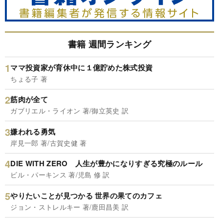
書籍 週間ランキング
ママ投資家が育休中に１億貯めた株式投資
ちょる子 著
筋肉が全て
ガブリエル・ライオン 著/御立英史 訳
嫌われる勇気
岸見一郎 著/古賀史健 著
DIE WITH ZERO 人生が豊かになりすぎる究極のルール
ビル・パーキンス 著/児島 修 訳
やりたいことが見つかる 世界の果てのカフェ
ジョン・ストレルキー 著/鹿田昌美 訳