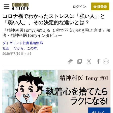
ログイン
コロナ禍でわかったストレスに「強い人」と
「弱い人」、その決定的な違いとは？
『精神科医Tomyが教える １秒で不安が吹き飛ぶ言葉』著
者・精神科医Tomyインタビュー
ダイヤモンド社書籍編集局
社会
だから、この本。
2020年7月9日 4:15