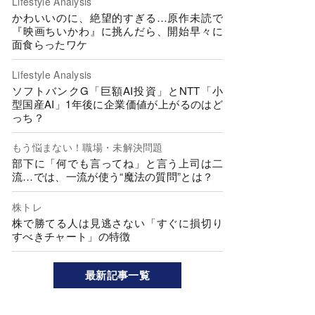
Lifestyle Analysis
かわいいのに、絶望的すぎる…原作未読で
『映画ちいかわ』に挑んだら、開始早々に
面食らったワケ
Lifestyle Analysis
ソフトバンクG「巨額AI投資」とNTT「小
型国産AI」1年後に企業価値が上がるのはど
っち？
もう悩まない！職場・未解決問題
部下に「何でも言ってね」と言う上司は二
流…では、一流が使う“魔法の質問”とは？
株トレ
株で勝てる人は見逃さない「すぐに損切り
すべきチャート」の特徴
最新記事一覧