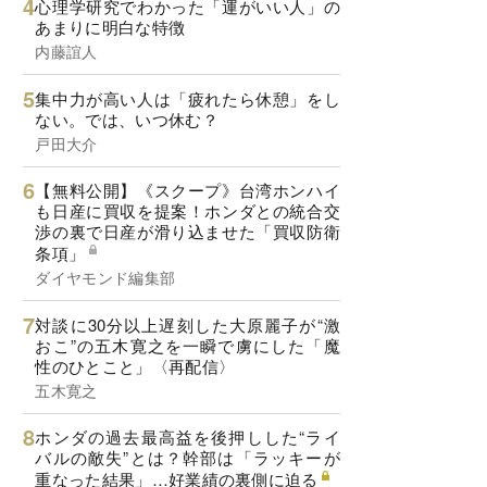
心理学研究でわかった「運がいい人」の
あまりに明白な特徴
内藤誼人
集中力が高い人は「疲れたら休憩」をし
ない。では、いつ休む？
戸田大介
【無料公開】《スクープ》台湾ホンハイ
も日産に買収を提案！ホンダとの統合交
渉の裏で日産が滑り込ませた「買収防衛
条項」
ダイヤモンド編集部
対談に30分以上遅刻した大原麗子が“激
おこ”の五木寛之を一瞬で虜にした「魔
性のひとこと」〈再配信〉
五木寛之
ホンダの過去最高益を後押しした“ライ
バルの敵失”とは？幹部は「ラッキーが
重なった結果」…好業績の裏側に迫る