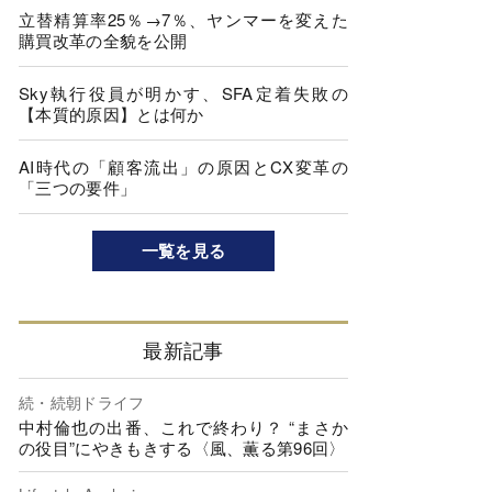
立替精算率25％→7％、ヤンマーを変えた
購買改革の全貌を公開
Sky執行役員が明かす、SFA定着失敗の
【本質的原因】とは何か
AI時代の「顧客流出」の原因とCX変革の
「三つの要件」
一覧を見る
最新記事
続・続朝ドライフ
中村倫也の出番、これで終わり？ “まさか
の役目”にやきもきする〈風、薫る第96回〉