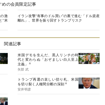
すめの会員限定記事
の激
イラン攻撃“有事のドル買い”の裏で進む「ドル資産
と“米
離れ」、世界を振り回すトランプリスク
関連記事
米国デモを生んだ、黒人リンチの時
代と変わらぬ「おぞましい白人至上
主義」
矢部 武
トランプ再選の哀しい切り札、米国
を切り裂く人種間分断の深刻
安井明彦