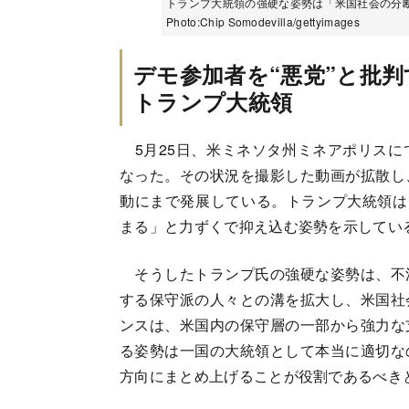
トランプ大統領の強硬な姿勢は「米国社会の分
Photo:Chip Somodevilla/gettyimages
デモ参加者を“悪党”と批判
トランプ大統領
5月25日、米ミネソタ州ミネアポリスに
なった。その状況を撮影した動画が拡散し
動にまで発展している。トランプ大統領は
まる」と力ずくで抑え込む姿勢を示してい
そうしたトランプ氏の強硬な姿勢は、不
する保守派の人々との溝を拡大し、米国社
ンスは、米国内の保守層の一部から強力な
る姿勢は一国の大統領として本当に適切な
方向にまとめ上げることが役割であるべき