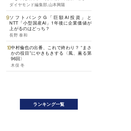
ダイヤモンド編集部,山本興陽
ソフトバンクG「巨額AI投資」と
NTT「小型国産AI」1年後に企業価値が
上がるのはどっち？
長野 泰和
中村倫也の出番、これで終わり？ “まさ
かの役目”にやきもきする〈風、薫る第
96回〉
木俣 冬
ランキング一覧