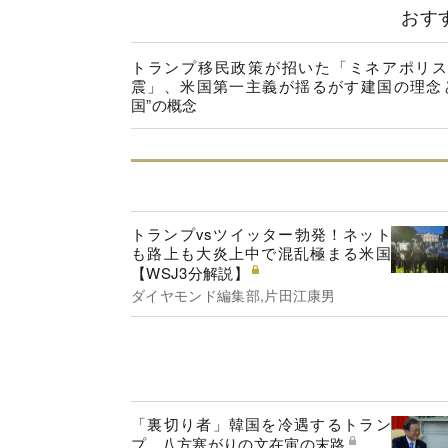
おす
トランプ移民政策が招いた「ミネアポリス
震」、米国第一主義が揺るがす建国の理念
国”の概念
トランプvsツイッター勃発！ネット
も路上も大炎上中で混乱極まる米国
【WSJ3分解説】
ダイヤモンド編集部,片田江康男
「裏切り者」韓国を冷遇するトラン
プ、八方塞がりの文在寅の末路