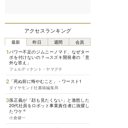
アクセスランキング
最新
昨日
週間
会員
パワー不足のジムニーノマド、なぜター
ボを付けないの？→スズキ開発者の「意
外な答え」
フェルディナント・ヤマグチ
「死ぬ前に悔やむこと」・ワースト1
ダイヤモンド社書籍編集局
孫正義が「顔も見たくない」と激怒した
20代社員をロボット事業責任者に抜擢し
たワケ
小倉健一