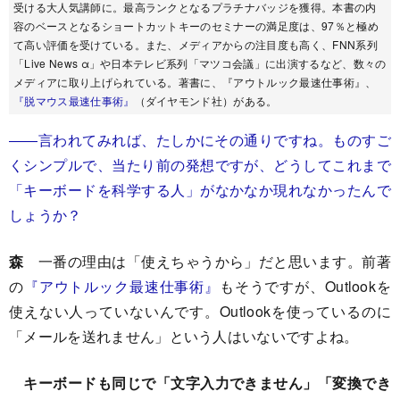
受ける大人気講師に。最高ランクとなるプラチナバッジを獲得。本書の内
容のベースとなるショートカットキーのセミナーの満足度は、97％と極め
て高い評価を受けている。また、メディアからの注目度も高く、FNN系列
「Live News α」や日本テレビ系列「マツコ会議」に出演するなど、数々の
メディアに取り上げられている。著書に、『アウトルック最速仕事術』、
『脱マウス最速仕事術』
（ダイヤモンド社）がある。
――言われてみれば、たしかにその通りですね。ものすご
くシンプルで、当たり前の発想ですが、どうしてこれまで
「キーボードを科学する人」がなかなか現れなかったんで
しょうか？
森
一番の理由は「使えちゃうから」だと思います。前著
の
『アウトルック最速仕事術』
もそうですが、Outlookを
使えない人っていないんです。Outlookを使っているのに
「メールを送れません」という人はいないですよね。
キーボードも同じで「文字入力できません」「変換でき