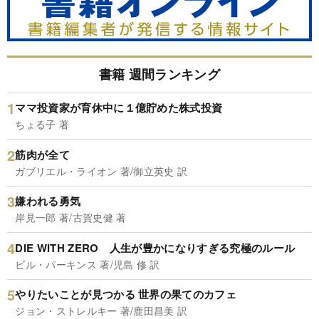
書籍 週間ランキング
ママ投資家が育休中に１億貯めた株式投資
ちょる子 著
筋肉が全て
ガブリエル・ライオン 著/御立英史 訳
嫌われる勇気
岸見一郎 著/古賀史健 著
DIE WITH ZERO 人生が豊かになりすぎる究極のルール
ビル・パーキンス 著/児島 修 訳
やりたいことが見つかる 世界の果てのカフェ
ジョン・ストレルキー 著/鹿田昌美 訳