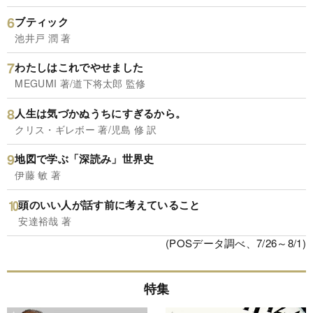
ブティック
池井戸 潤 著
わたしはこれでやせました
MEGUMI 著/道下将太郎 監修
人生は気づかぬうちにすぎるから。
クリス・ギレボー 著/児島 修 訳
地図で学ぶ「深読み」世界史
伊藤 敏 著
頭のいい人が話す前に考えていること
安達裕哉 著
(POSデータ調べ、7/26～8/1)
特集