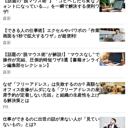
【話題の“脱マウス術”】「コピペしたら変なフ
ォントになっている...」を一瞬で解決する便利ワ
ザ!
森新
【できる人の仕事術】エクセルやパワポの「作業
画面を1秒で拡大するワザ」が超便利!
森新
【話題の“脱マウス術”が解説!】“マウスなし”で
操作が完結、圧倒的時短ワザ3選【書籍オンライ
ン編集部セレクション】
森新
なぜ「フリーアドレス」は失敗するのか? 高額な
オフィス改修がムダになる「フリーアドレスの座
席予約が定着しない元凶」と組織の生産性を上げ
る解決策とは
PR
仕事ができるのに出世の話が来ない人が「見てい
ないもの」とは?