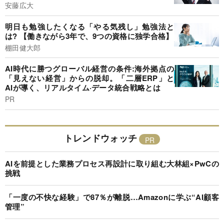
安藤広大
明日も勉強したくなる「やる気残し」勉強法と
は? 【働きながら3年で、9つの資格に独学合格】
棚田健大郎
AI時代に勝つグローバル経営の条件:海外拠点の
「見えない経営」からの脱却。「二層ERP」と
AIが導く、リアルタイム·データ統合戦略とは
PR
トレンドウォッチ
AIを前提とした業務プロセス再設計に取り組む大林組×PwCの
挑戦
「一度の不快な経験」で87％が離脱…Amazonに学ぶ“AI顧客
管理”