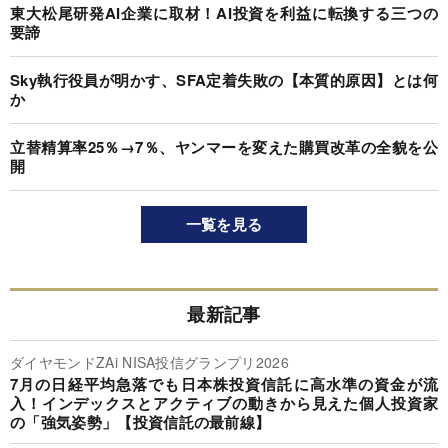
東大松尾研発AI企業に取材！AI投資を利益に転換する三つの
要諦
Sky執行役員が明かす、SFA定着失敗の【本質的原因】とは何
か
立替精算率25％→7％、ヤンマーを変えた購買改革の全貌を公
開
一覧を見る
最新記事
ダイヤモンドZAi NISA投信グランプリ2026
7月の日経平均急落でも日本株投資信託に高水準の資金が流
入！インデックスとアクティブの動きから見えた個人投資家
の「強気姿勢」【投資信託の最前線】