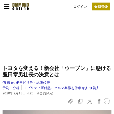
ログイン
トヨタを変える！新会社「ウーブン」に懸ける
豊田章男社長の決意とは
佃 義夫:
佃モビリティ総研代表
予測・分析
モビリティ羅針盤～クルマ業界を俯瞰せよ 佃義夫
2020年9月18日 4:25
会員限定