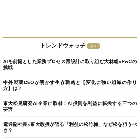
トレンドウォッチ
AIを前提とした業務プロセス再設計に取り組む大林組×PwCの
挑戦
中外製薬CEOが明かす生存戦略と【変化に強い組織の作り
方】は？
東大松尾研発AI企業に取材！AI投資を利益に転換する三つの
要諦
電通副社長×東大教授が語る「利益の松竹梅」なぜ松を狙うべ
き？