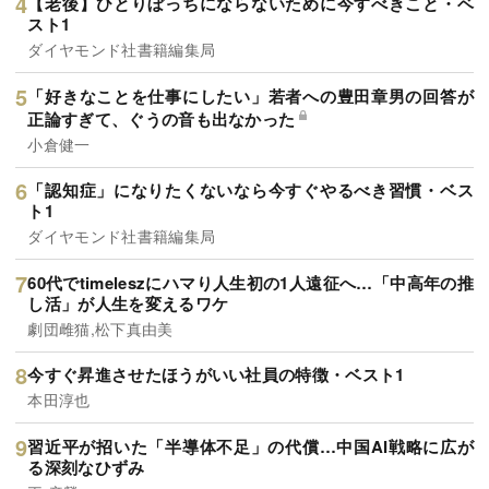
【老後】ひとりぼっちにならないために今すべきこと・ベ
スト1
ダイヤモンド社書籍編集局
「好きなことを仕事にしたい」若者への豊田章男の回答が
正論すぎて、ぐうの音も出なかった
小倉健一
「認知症」になりたくないなら今すぐやるべき習慣・ベス
ト1
ダイヤモンド社書籍編集局
60代でtimeleszにハマり人生初の1人遠征へ…「中高年の推
し活」が人生を変えるワケ
劇団雌猫,松下真由美
今すぐ昇進させたほうがいい社員の特徴・ベスト1
本田淳也
習近平が招いた「半導体不足」の代償…中国AI戦略に広が
る深刻なひずみ