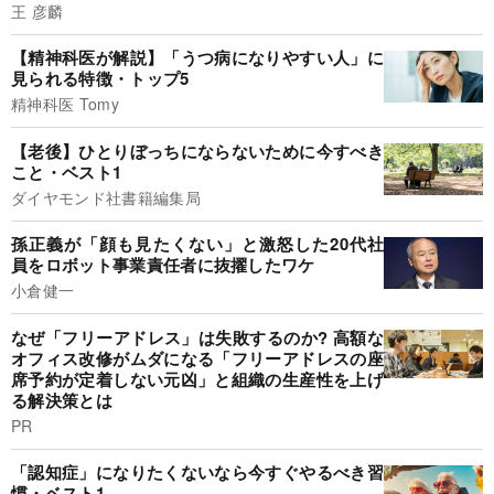
王 彦麟
【精神科医が解説】「うつ病になりやすい人」に
見られる特徴・トップ5
精神科医 Tomy
【老後】ひとりぼっちにならないために今すべき
こと・ベスト1
ダイヤモンド社書籍編集局
孫正義が「顔も見たくない」と激怒した20代社
員をロボット事業責任者に抜擢したワケ
小倉健一
なぜ「フリーアドレス」は失敗するのか? 高額な
オフィス改修がムダになる「フリーアドレスの座
席予約が定着しない元凶」と組織の生産性を上げ
る解決策とは
PR
「認知症」になりたくないなら今すぐやるべき習
慣・ベスト1