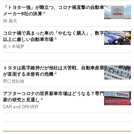
「トヨタ一強」が際立つ、コロナ禍直撃の自動車
メーカー9社の決算
佃 義夫
コロナ禍で高まった車の「やむなく購入」、数字
以上に厳しい自動車市場
佐々木城夛
トヨタは黒字維持だが他社は大苦戦、自動車産業
が直面する未曾有の危機
野口悠紀雄
アフターコロナの世界新車市場はどうなる？専門
家の研究と見通し
CAR and DRIVER