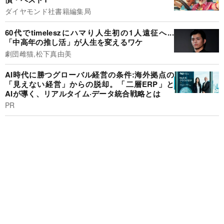
ダイヤモンド社書籍編集局
60代でtimeleszにハマり人生初の1人遠征へ...
「中高年の推し活」が人生を変えるワケ
劇団雌猫,松下真由美
AI時代に勝つグローバル経営の条件:海外拠点の
「見えない経営」からの脱却。「二層ERP」と
AIが導く、リアルタイム·データ統合戦略とは
PR