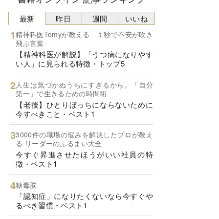
最新
昨日
週間
いいね
精神科医Tomyが教える １秒で不安が吹き
飛ぶ言葉
【精神科医が解説】「うつ病になりやす
い人」に見られる特徴・トップ5
人生は気づかぬうちにすぎるから。「自分
第一」で生きるための時間術
【老後】ひとりぼっちにならないために
今すべきこと・ベスト1
3000件の職場の悩みを解決したプロが教え
る リーダーのふるまい大全
今すぐ昇進させたほうがいい社員の特
徴・ベスト1
糖毒脳
「認知症」になりたくないなら今すぐや
るべき習慣・ベスト1