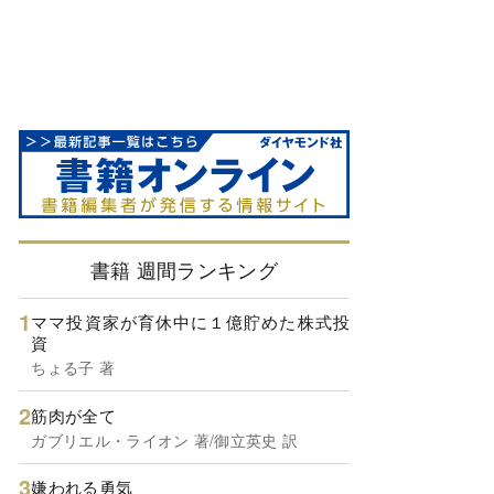
書籍 週間ランキング
ママ投資家が育休中に１億貯めた株式投
資
ちょる子 著
筋肉が全て
ガブリエル・ライオン 著/御立英史 訳
嫌われる勇気