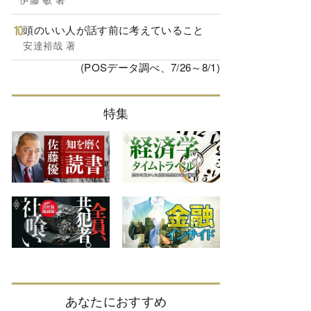
頭のいい人が話す前に考えていること
安達裕哉 著
(POSデータ調べ、7/26～8/1)
特集
あなたにおすすめ