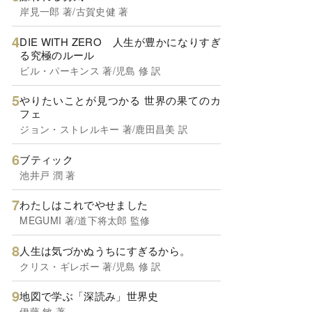
岸見一郎 著/古賀史健 著
DIE WITH ZERO 人生が豊かになりすぎ
る究極のルール
ビル・パーキンス 著/児島 修 訳
やりたいことが見つかる 世界の果てのカ
フェ
ジョン・ストレルキー 著/鹿田昌美 訳
ブティック
池井戸 潤 著
わたしはこれでやせました
MEGUMI 著/道下将太郎 監修
人生は気づかぬうちにすぎるから。
クリス・ギレボー 著/児島 修 訳
地図で学ぶ「深読み」世界史
伊藤 敏 著