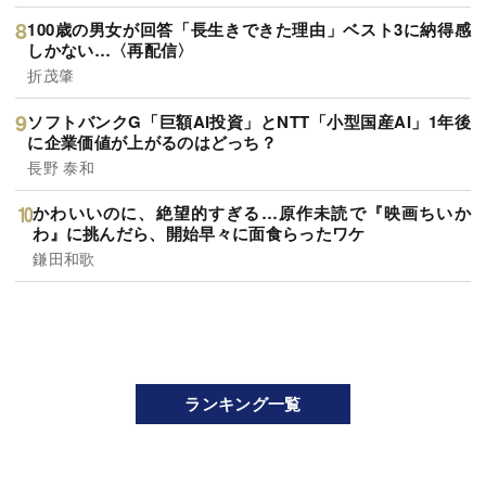
100歳の男女が回答「長生きできた理由」ベスト3に納得感
しかない…〈再配信〉
折茂肇
ソフトバンクG「巨額AI投資」とNTT「小型国産AI」1年後
に企業価値が上がるのはどっち？
長野 泰和
かわいいのに、絶望的すぎる…原作未読で『映画ちいか
わ』に挑んだら、開始早々に面食らったワケ
鎌田和歌
ランキング一覧