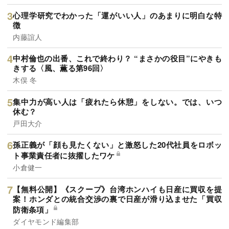
心理学研究でわかった「運がいい人」のあまりに明白な特
徴
内藤誼人
中村倫也の出番、これで終わり？ “まさかの役目”にやきも
きする〈風、薫る第96回〉
木俣 冬
集中力が高い人は「疲れたら休憩」をしない。では、いつ
休む？
戸田大介
孫正義が「顔も見たくない」と激怒した20代社員をロボッ
ト事業責任者に抜擢したワケ
小倉健一
【無料公開】《スクープ》台湾ホンハイも日産に買収を提
案！ホンダとの統合交渉の裏で日産が滑り込ませた「買収
防衛条項」
ダイヤモンド編集部