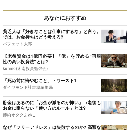
あなたにおすすめ
貧乏人は「好きなことは仕事にするな」と言う。
では、お金持ちはどう考える?
バフェット太郎
【老後資金は1億円必要】「億」を貯める“再現
性の高い投資法”とは?
kenmo(湘南投資勉強会)
「死ぬ前に悔やむこと」・ワースト1
ダイヤモンド社書籍編集局
貯金はあるのに「お金が減るのが怖い」→老後も
お金に困らない「使い方のルール」とは?
節約オタクふゆこ
なぜ「フリーアドレス」は失敗するのか? 高額な