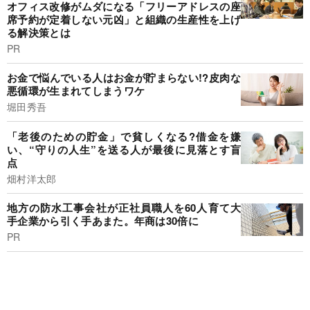
オフィス改修がムダになる「フリーアドレスの座
席予約が定着しない元凶」と組織の生産性を上げ
る解決策とは
PR
お金で悩んでいる人はお金が貯まらない!?皮肉な
悪循環が生まれてしまうワケ
堀田秀吾
「老後のための貯金」で貧しくなる?借金を嫌
い、“守りの人生”を送る人が最後に見落とす盲
点
畑村洋太郎
地方の防水工事会社が正社員職人を60人育て大
手企業から引く手あまた。年商は30倍に
PR