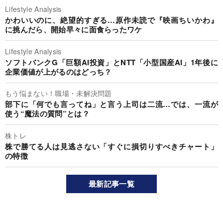
Lifestyle Analysis
かわいいのに、絶望的すぎる…原作未読で『映画ちいかわ』
に挑んだら、開始早々に面食らったワケ
Lifestyle Analysis
ソフトバンクG「巨額AI投資」とNTT「小型国産AI」1年後に
企業価値が上がるのはどっち？
もう悩まない！職場・未解決問題
部下に「何でも言ってね」と言う上司は二流…では、一流が
使う“魔法の質問”とは？
株トレ
株で勝てる人は見逃さない「すぐに損切りすべきチャート」
の特徴
最新記事一覧