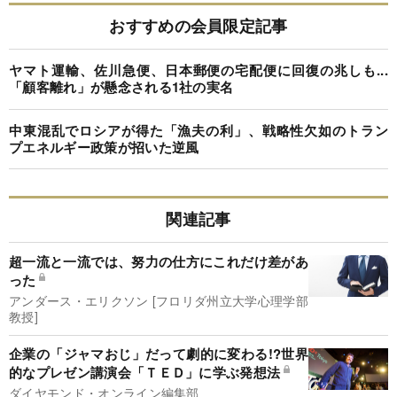
おすすめの会員限定記事
ヤマト運輸、佐川急便、日本郵便の宅配便に回復の兆しも...
「顧客離れ」が懸念される1社の実名
中東混乱でロシアが得た「漁夫の利」、戦略性欠如のトラン
プエネルギー政策が招いた逆風
関連記事
超一流と一流では、努力の仕方にこれだけ差があ
った
アンダース・エリクソン [フロリダ州立大学心理学部
教授]
企業の「ジャマおじ」だって劇的に変わる!?世界
的なプレゼン講演会「ＴＥＤ」に学ぶ発想法
ダイヤモンド・オンライン編集部