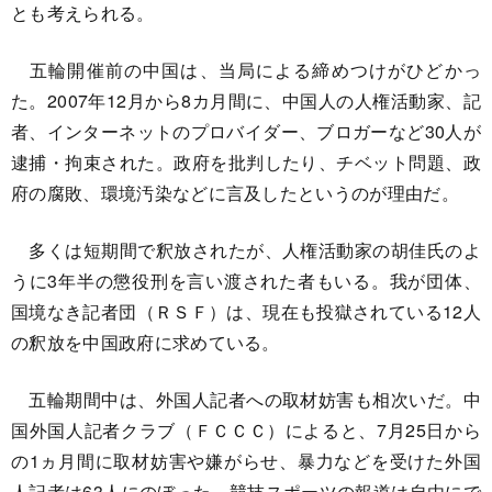
とも考えられる。
五輪開催前の中国は、当局による締めつけがひどかっ
た。2007年12月から8カ月間に、中国人の人権活動家、記
者、インターネットのプロバイダー、ブロガーなど30人が
逮捕・拘束された。政府を批判したり、チベット問題、政
府の腐敗、環境汚染などに言及したというのが理由だ。
多くは短期間で釈放されたが、人権活動家の胡佳氏のよ
うに3年半の懲役刑を言い渡された者もいる。我が団体、
国境なき記者団（ＲＳＦ）は、現在も投獄されている12人
の釈放を中国政府に求めている。
五輪期間中は、外国人記者への取材妨害も相次いだ。中
国外国人記者クラブ（ＦＣＣＣ）によると、7月25日から
の1ヵ月間に取材妨害や嫌がらせ、暴力などを受けた外国
人記者は63人にのぼった。競技スポーツの報道は自由にで