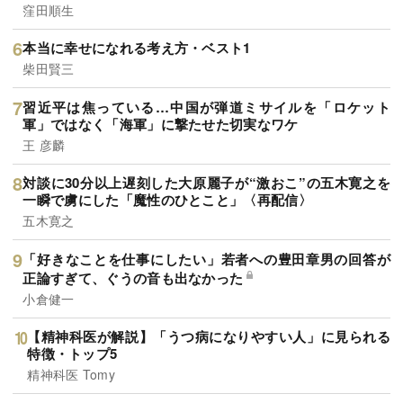
窪田順生
本当に幸せになれる考え方・ベスト1
柴田賢三
習近平は焦っている…中国が弾道ミサイルを「ロケット
軍」ではなく「海軍」に撃たせた切実なワケ
王 彦麟
対談に30分以上遅刻した大原麗子が“激おこ”の五木寛之を
一瞬で虜にした「魔性のひとこと」〈再配信〉
五木寛之
「好きなことを仕事にしたい」若者への豊田章男の回答が
正論すぎて、ぐうの音も出なかった
小倉健一
【精神科医が解説】「うつ病になりやすい人」に見られる
特徴・トップ5
精神科医 Tomy