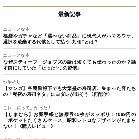
最新記事
ニュースな本
福袋やガチャなど「選べない商品」に現代人がハマるワケ。
選択を放棄する代償として払う“対価”とは？
ニュースな本
なぜスティーブ・ジョブズの話は短くても伝わったのか？話
す前にしていた「たった1つの習慣」
戦争めし
【マンガ】空襲警報下でも大繁盛の寿司店、集まった客たち
の「秘密の寿司ネタ」にヨダレが出そう〈再配信〉
これ、買ってよかった！
【しまむら】お薬手帳と診察券45枚がスッポリ！1089円の
「ポケットたくさんケース」昭和レトロなデザインがたまら
ない！《購入レビュー》