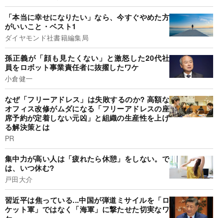
「本当に幸せになりたい」なら、今すぐやめた方
がいいこと・ベスト1
ダイヤモンド社書籍編集局
孫正義が「顔も見たくない」と激怒した20代社
員をロボット事業責任者に抜擢したワケ
小倉健一
なぜ「フリーアドレス」は失敗するのか? 高額な
オフィス改修がムダになる「フリーアドレスの座
席予約が定着しない元凶」と組織の生産性を上げ
る解決策とは
PR
集中力が高い人は「疲れたら休憩」をしない。で
は、いつ休む?
戸田大介
習近平は焦っている...中国が弾道ミサイルを「ロ
ケット軍」ではなく「海軍」に撃たせた切実なワ