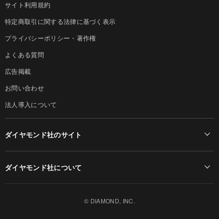
サイト利用規約
特定商取引に関する法律に基づく表示
プライバシーポリシー・著作権
よくある質問
広告掲載
お問い合わせ
法人導入について
ダイヤモンド社のサイト
Diamond Online(English)
ダイヤモンド社について
週刊ダイヤモンド
ダイヤモンド社TOP
DIAMONDハーバード・ビジネス・レビュー
© DIAMOND, INC.
会社概要
ダイヤモンドZAi（デジタル版）