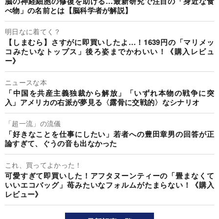
脳の神経細胞の修復を助ける…最新研究で注目の「身近な食
べ物」の名前とは【脳科学者が解説】
明日なに着てく？
【しまむら】さすがに即買いしたよ…！1639円の「マリメッ
コみたいなトップス」後ろ姿までかわいい！《購入レビュ
ー》
ニュースな本
「中国を共産主義独裁から解放」「いずれ本物の戦争に突
入」アメリカの右派が夢見る〈露骨に交戦的〉なシナリオ
「超一流」の流儀
「好きなことを仕事にしたい」若者への豊田章男の回答が正
論すぎて、ぐうの音も出なかった
これ、買ってよかった！
可愛すぎて即買いした！アフタヌーンティーの「畳まなくて
いいエコバッグ」苺みたいなフォルムがたまらない！《購入
レビュー》