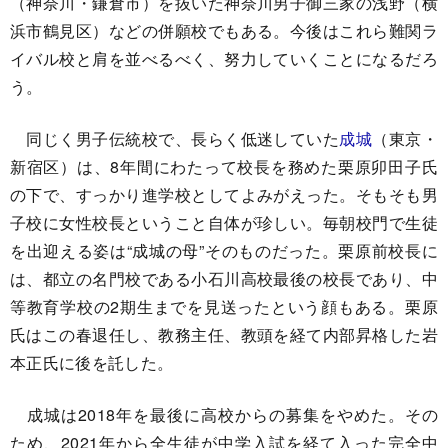
（神奈川・鎌倉市）を抜いた神奈川男子御三家の浅野（横
浜市鶴見区）などの併願校でもある。今後はこれら難関ラ
イバル校と肩を並べるべく、努力していくことになるだろ
う。
同じく男子伝統校で、長らく低迷していた
成城
（東京・
新宿区）は、8年間にわたって校長を務めた栗原卯田子氏
の下で、すっかり進学校としてよみがえった。そもそも男
子校に女性校長ということ自体が珍しい。毎朝校門で生徒
を出迎える姿は“成城の母”そのものだった。栗原前校長に
は、都立の名門校である小石川高校最後の校長であり、中
等教育学校の2期生までを見送ったという顔もある。栗原
氏はこの春退任し、教務主任、教頭を経て内部昇格した岩
本正氏に後を託した。
成城は2018年を最後に高校からの募集をやめた。その
ため、2021年から全生徒が中学入試を経て入った完全中