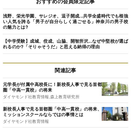
おすすめの会員限定記事
浅野、栄光学園、サレジオ、逗子開成...共学全盛時代でも根強
い人気を誇る「男子が自分らしく過ごせる」神奈川の男子校
の魅力とは?
【中学受験】成城、佼成、山脇、開智所沢...なぜ中堅校が選ば
れるのか?「そりゃそうだ」と思える納得の理由
関連記事
元学長が付属中高校長に！新校長人事で見る首都
圏「中高一貫校」の将来
ダイヤモンド社教育情報,森上教育研究所
新校長人事で見る首都圏「中高一貫校」の将来、
ミッションスクールならではの事情とは
ダイヤモンド社教育情報