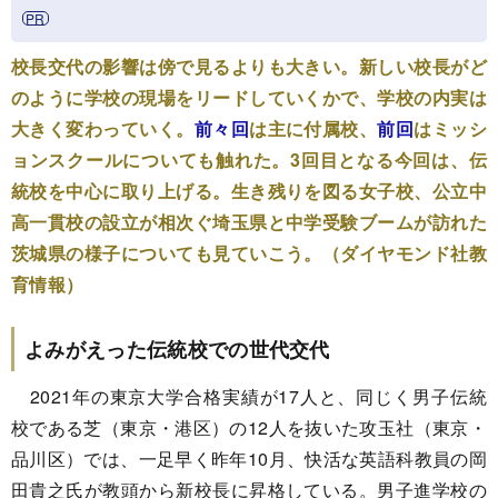
校長交代の影響は傍で見るよりも大きい。新しい校長がど
のように学校の現場をリードしていくかで、学校の内実は
大きく変わっていく。
前々回
は主に付属校、
前回
はミッシ
ョンスクールについても触れた。3回目となる今回は、伝
統校を中心に取り上げる。生き残りを図る女子校、公立中
高一貫校の設立が相次ぐ埼玉県と中学受験ブームが訪れた
茨城県の様子についても見ていこう。（ダイヤモンド社教
育情報）
よみがえった伝統校での世代交代
2021年の東京大学合格実績が17人と、同じく男子伝統
校である芝（東京・港区）の12人を抜いた攻玉社（東京・
品川区）では、一足早く昨年10月、快活な英語科教員の岡
田貴之氏が教頭から新校長に昇格している。男子進学校の