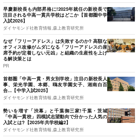
早慶新校長も内部昇格に!2025年就任の新校長で
注目される中高一貫共学校はどこか【首都圏中学
入試2026】
ダイヤモンド社教育情報,森上教育研究所
なぜ「フリーアドレス」は失敗するのか? 高額な
オフィス改修がムダになる「フリーアドレスの座
席予約が定着しない元凶」と組織の生産性を上げ
る解決策とは
PR
首都圏「中高一貫・男女別学校」注目の新校長人
事、栄光学園、本郷、鴎友学園女子、湘南白百
合...【中学入試2025】
ダイヤモンド社教育情報,森上教育研究所
勢いを増す「渋幕」と千葉御三家!千葉・茨城
「中高一貫校」四模試志望動向で分かった人気の
入試とは?【2025年共学校編2】
ダイヤモンド社教育情報,森上教育研究所