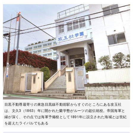
目黒不動尊最寄りの東急目黒線不動前駅からすぐのところにある攻玉社
は、文久3（1863）年に開かれた蘭学塾がルーツの超伝統校。帝国海軍と
縁が深く、その点では海軍予備校として1891年に設立された海城とは世紀
を超えたライバルでもある