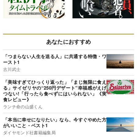
あなたにおすすめ
「つまらない人生を送る人」に共通する特徴・ワ
ースト1
古川武士
「美味すぎてひっくり返った」「まじ無限に食え
る」サイゼリヤの“250円デザート”幸福感がえげ
つない!「行ったら食べずにはいられない」《実
食レビュー》
ランチ命の山盛くん
「本当に幸せになりたい」なら、今すぐやめた方
がいいこと・ベスト1
ダイヤモンド社書籍編集局