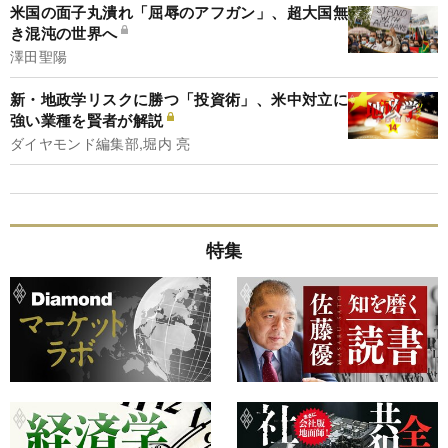
米国の面子丸潰れ「屈辱のアフガン」、超大国無
き混沌の世界へ
澤田聖陽
新・地政学リスクに勝つ「投資術」、米中対立に
強い業種を賢者が解説
ダイヤモンド編集部,堀内 亮
特集