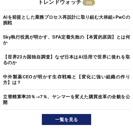
トレンドウォッチ
AIを前提とした業務プロセス再設計に取り組む大林組×PwCの
挑戦
Sky執行役員が明かす、SFA定着失敗の【本質的原因】とは何
か
【世界23カ国独自調査】なぜ日本はAI活用で世界に後れを取
るのか
中外製薬CEOが明かす生存戦略と【変化に強い組織の作り
方】は？
立替精算率25％→7％、ヤンマーを変えた購買改革の全貌を公
開
一覧を見る