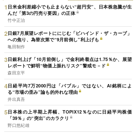
日米金利差縮小でも止まらない“超円安”、日本株急騰が生
んだ「第3の円売り要因」の正体
竹中正治
日銀7月展望レポートににじむ「ビハインド・ザ・カーブ」
への焦り、為替次第で“9月前倒し”利上げも
亀田制作
日銀利上げ「10月前倒し」で金利終着点は1.75％か、展望
レポートで鮮明“物価上振れリスク”警戒モ－ド
森田京平
日経平均7万2000円は「バブル」ではない、AI銘柄によ
る“市場の歪み”論も的外れな理由
井出真吾
日本株の上半期上昇幅、TOPIX12％なのに日経平均株価
「39％」の“突出”のカラクリ
野口悠紀雄