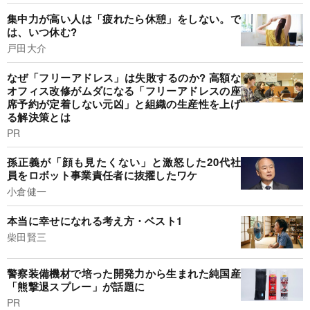
集中力が高い人は「疲れたら休憩」をしない。で
は、いつ休む?
戸田大介
なぜ「フリーアドレス」は失敗するのか? 高額な
オフィス改修がムダになる「フリーアドレスの座
席予約が定着しない元凶」と組織の生産性を上げ
る解決策とは
PR
孫正義が「顔も見たくない」と激怒した20代社
員をロボット事業責任者に抜擢したワケ
小倉健一
本当に幸せになれる考え方・ベスト1
柴田賢三
警察装備機材で培った開発力から生まれた純国産
「熊撃退スプレー」が話題に
PR