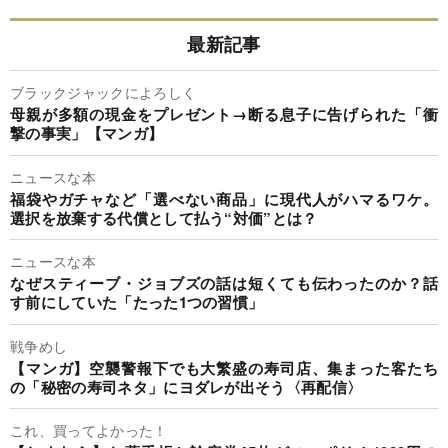
最新記事
ブラックジャックによろしく
母親が多額の現金をプレゼント→断る息子に告げられた「衝
撃の事実」【マンガ】
ニュースな本
福袋やガチャなど「選べない商品」に現代人がハマるワケ。
選択を放棄する代償として払う“対価”とは？
ニュースな本
なぜスティーブ・ジョブズの話は短くても伝わったのか？話
す前にしていた「たった1つの習慣」
戦争めし
【マンガ】空襲警報下でも大繁盛の寿司店、集まった客たち
の「秘密の寿司ネタ」にヨダレが出そう〈再配信〉
これ、買ってよかった！