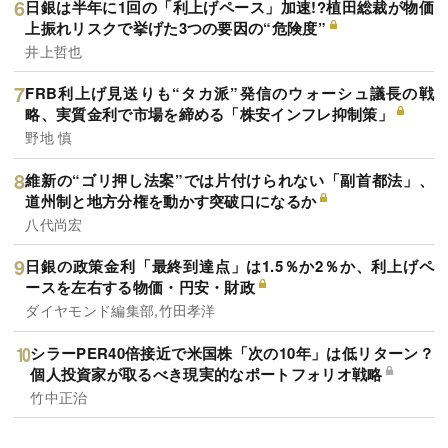
日銀は半年に1回の「利上げペース」加速!?植田総裁が物価
上振れリスクで挙げた3つの要因の“危険度”
井上哲也
FRB利上げ見送りも“タカ派”発信のウォーシュ議長の戦
略、実質金利で市場を締める「株安インフレ抑制策」
野地 慎
維新の“ゴリ押し法案”では片付けられない「副首都法」、
道州制と地方分権を動かす突破口になるか
八代尚宏
日銀の政策金利「最終到達点」は1.5％か2％か、利上げペ
ースを左右する物価・円安・財政
ダイヤモンド編集部,竹田孝洋
シラーPER40倍接近で米国株「次の10年」は低リターン？
個人投資家が取るべき現実的なポートフォリオ戦略
竹中正治