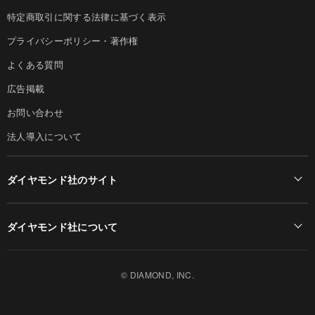
特定商取引に関する法律に基づく表示
プライバシーポリシー・著作権
よくある質問
広告掲載
お問い合わせ
法人導入について
ダイヤモンド社のサイト
Diamond Online(English)
ダイヤモンド社について
週刊ダイヤモンド
ダイヤモンド社TOP
DIAMONDハーバード・ビジネス・レビュー
© DIAMOND, INC.
会社概要
ダイヤモンドZAi（デジタル版）
採用情報
書籍オンライン