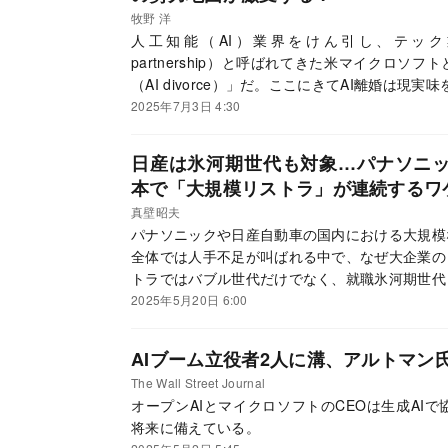
牧野 洋
人工知能（AI）業界をけん引し、テック業界最強の
partnership）と呼ばれてきた米マイクロソ
（AI divorce）」だ。ここにきてAI離婚は現
2025年7月3日 4:30
日産は氷河期世代も対象…パナソニ
本で「大規模リストラ」が連続するワ
真壁昭夫
パナソニックや日産自動車の国内における大規模
全体では人手不足が叫ばれる中で、なぜ大企業の
トラではバブル世代だけでなく、就職氷河期世代
できることはあるのか。
2025年5月20日 6:00
AIブーム立役者2人に溝、アルトマン
The Wall Street Journal
オープンAIとマイクロソフトのCEOは生成AI
将来に備えている。