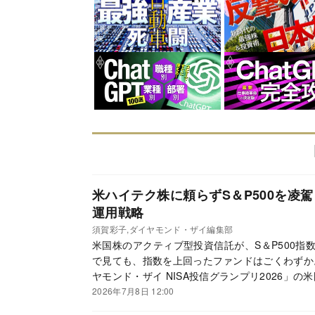
米ハイテク株に頼らずS＆P500を凌
運用戦略
須賀彩子,ダイヤモンド・ザイ編集部
米国株のアクティブ型投資信託が、S＆P500指
で見ても、指数を上回ったファンドはごくわずか
ヤモンド・ザイ NISA投信グランプリ2026」
ピタル・インベストメント・カンパニー・オブ・
2026年7月8日 12:00
ナショナル）だ。米キャピタル・グループが長年