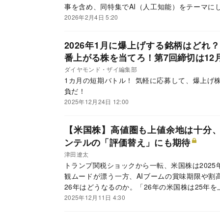
事を含め、同特集でAI（人工知能）をテーマに
を紹介します。
2026年2月4日 5:20
2026年1月に爆上げする銘柄はどれ
番上がる株を当てろ！第7回締切は12月
ダイヤモンド・ザイ編集部
1カ月の短期バトル！ 気軽に応募して、爆上げ
負だ！
2025年12月24日 12:00
【米国株】高値圏も上値余地は十分、
ンテルの「評価替え」にも期待
津田遼太
トランプ関税ショックから一転、米国株は2025
観ムードが漂う一方、AIブームの賞味期限や割
26年はどうなるのか。「26年の米国株は25年
大和証券の津田遼太シニアストラテジストに、強
2025年12月11日 4:30
て聞いた。