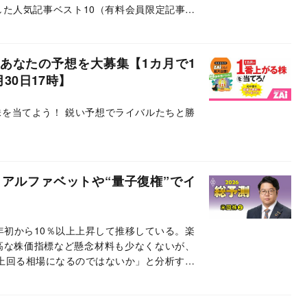
した人気記事ベスト10（有料会員限定記事）
？あなたの予想を大募集【1カ月で1
30日17時】
株を当てよう！ 鋭い予想でライバルたちと勝
アルファベットや“量子復権”でイ
年初から10％以上上昇して推移している。楽
高な株価指標など懸念材料も少なくないが、
を上回る相場になるのではないか」と分析する
気の理由や米国株の具体的な投資戦略につい