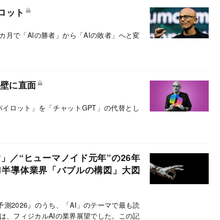
れた。キャピタル・インターナショナルの雨
ロット
について聞いた。
カ月で「AIの勝者」から「AIの敗者」へと変
 壁に直面
イロット」を「チャットGPT」の代替とし
」／“ヒューマノイド元年”の26年
I半導体業界「バブルの構図」大図
測2026』のうち、「AI」のテーマで最も読
は、フィジカルAIの業界展望でした。この記