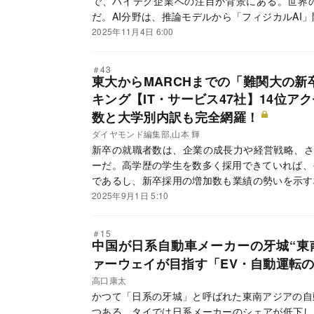
で、ハイテク企業への注目が背景にある。世界の
だ。AI分野は、推論モデルから「フィジカルAI
装化は、私たちの労働や生活にどんな影響をもた
2025年11月4日 6:00
人類滅亡の危機はないのか。期待とリスクが交錯
＃43
東大からMARCHまでの「難関大の
キング【IT・サービス47社】14位ア
数と大学別内訳も完全網羅！
ダイヤモンド編集部,山本 輝
新卒の就職者数は、企業の成長力や経営戦略、さ
ーだ。高学歴の学生を数多く採用できていれば、
であるし、新卒採用の増加数も業績の勢いを示す
における、東京大学からMARCH・関関同立ま
2025年9月1日 5:10
のランキングをお届けするとともに、ここ10年
完全網羅したデータをつまびらかにする。これを
＃15
然だ。
中国が日系自動車メーカーの牙城“東
ァーウェイが目指す「EV・自動運転
高口康太
かつて「日系の牙城」と呼ばれた東南アジアの自
つある。タイでは日系メーカーのシェアが低下し