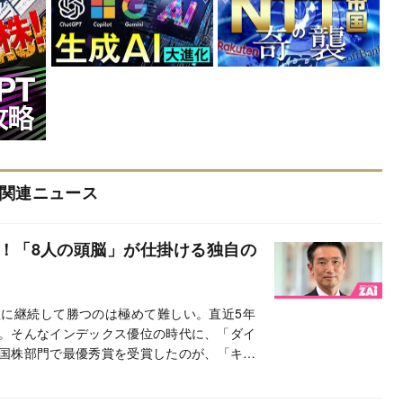
関連ニュース
駕！「8人の頭脳」が仕掛ける独自の
数に継続して勝つのは極めて難しい。直近5年
。そんなインデックス優位の時代に、「ダイ
の米国株部門で最優秀賞を受賞したのが、「キャ
アメリカ（ICA）」（キャピタル・インター
運用してきた伝統あるファンドで、「下がり