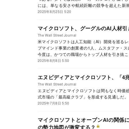
には、単なる安さや航続距離の競争を超えた新潮
核を握るのは意外にも、スマートフォンで知られ
2025年8月25日 5:20
か5年で中国自動車メーカーの“頭脳”を支える存
給する。その姿は、かつてパソコン市場を支配し
マイクロソフト、グーグルのAI人材
を足掛かりに、中国発の新たな標準が広がれば、
The Wall Street Journal
の最前線で何が起きているのかを探った。
米マイクロソフトは人工知能（AI）開発を巡る
プマインド事業の創業者の1人、ムスタファ・ス
今度は、かつての職場からトップ人材を引き抜こ
2025年8月8日 5:50
エヌビディアとマイクロソフト、「4
The Wall Street Journal
エヌビディアとマイクロソフトは間もなく時価総
式市場の「最高級クラブ」を形成する見通しだ。
2025年7月8日 5:50
マイクロソフトとオープンAIの関係
の勢力地図が激変する？