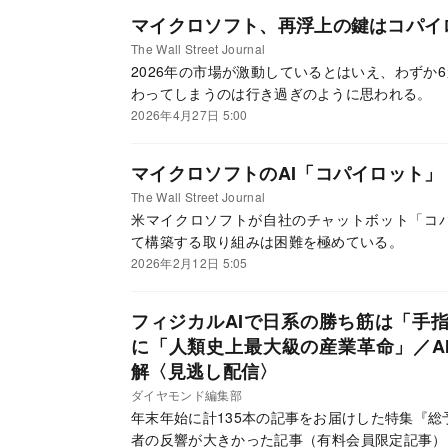
にくさ」＊や「成績の安定度」＊でも高く評価さ
マイクロソフト、再浮上の鍵はコパイ
宮弘明さんに、その運用の特徴と、独自の仕組み
The Wall Street Journal
2026年の市場が激動しているとはいえ、わずか6
わってしまうのは行き過ぎのように思われる。
2026年4月27日 5:00
マイクロソフトのAI「コパイロット」
The Wall Street Journal
米マイクロソフトが自社のチャットボット「コパ
て構築する取り組みは困難を極めている。
2026年2月12日 5:05
フィジカルAIで日系の勝ち筋は「手指
に「人類史上最大級の産業革命」／A
解〈見逃し配信〉
ダイヤモンド編集部
年末年始に計135本の記事をお届けした特集『総予
者の反響が大きかった記事（有料会員限定記事）