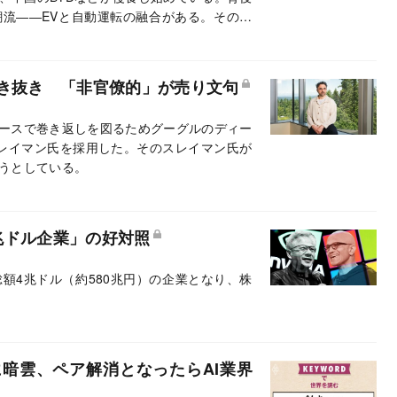
流――EVと自動運転の融合がある。その中
る通信機器大手の中国ファーウェイだ。わず
在となり、車載OSから半導体までを一手に供
た「ウィンテル」を想起させる。東南アジア
引き抜き 「非官僚的」が売り文句
日系を含む外資勢の優位は崩れかねない。そ
レースで巻き返しを図るためグーグルのディー
レイマン氏を採用した。そのスレイマン氏が
うとしている。
兆ドル企業」の好対照
額4兆ドル（約580兆円）の企業となり、株
に暗雲、ペア解消となったらAI業界