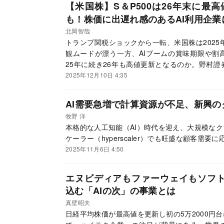
【米国株】S＆P500は26年末に最
も！株価に出遅れ感のあるAI利用企業
北岡智哉
トランプ関税ショックから一転、米国株は2025
観ムードが漂う一方、AIブームの賞味期限や割
25年に続き26年も高値更新となるのか。野村
ジストに26年の米国株の見通しや投資戦略につ
2025年12月10日 4:35
AI需要急増で計算資源が不足、新興
牧野 洋
本格的な人工知能（AI）時代を迎え、大規模な
ケーラー（hyperscaler）でも旺盛な顧客需
2025年11月6日 4:50
エヌビディアもファーウェイもソフト
込む「AIの次」の事業とは
真壁昭夫
日経平均株価が最高値を更新し初の5万2000円