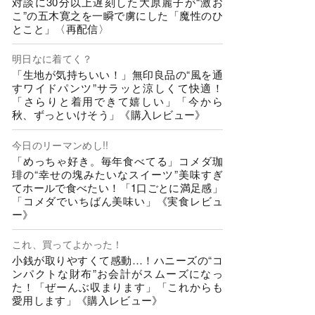
対談に30分以上遅刻した大原麗子が“激お
こ”の五木寛之を一瞬で虜にした「魔性のひ
とこと」〈再配信〉
明日なに着てく？
「生地が気持ちいい！」無印良品の“風を通
すワイドパンツ”サラッと涼しくて快適！
「さらりと着用できて嬉しい」「今から
秋、ずっといけそう」《購入レビュー》
今日のリーマンめし!!
「めっちゃ好き。毎年食べてる」コメダ珈
琲の“幸せの塊みたいなスイーツ”美味すぎ
てホールで食べたい！「1口ごとに満足感」
「コメダでいちばん美味い」《実食レビュ
ー》
これ、買ってよかった！
小銭が取りやすくて感動…！ハニーズの“コ
ンパクトな財布”お会計がスムーズになっ
た！「ぜーんぶ収まります」「これからも
愛用します」《購入レビュー》