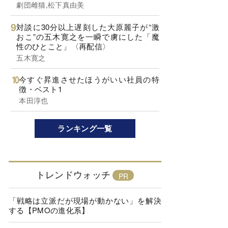
劇団雌猫,松下真由美
対談に30分以上遅刻した大原麗子が“激
おこ”の五木寛之を一瞬で虜にした「魔
性のひとこと」〈再配信〉
五木寛之
今すぐ昇進させたほうがいい社員の特
徴・ベスト1
本田淳也
ランキング一覧
トレンドウォッチ
「戦略は立派だが現場が動かない」を解決
する【PMOの進化系】