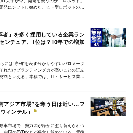
IT大手が今、開発を競うのが「ロボット」
」開発にシフトし始めた。ヒト型ロボットの実
らすのか。映画『ターミネーター』のように
するロボット開発競争の行方とは。
新卒者」を多く採用している企業ラン
クセンチュア、1位は？10年での増加
らには“序列”を表す分かりやすいバロメータ
それだけブランディング力が高いことの証左
材料といえる。本稿では、IT・サービス業界
での「難関大学」の就職者数の割合が高い企業
での新卒の就職者の増加数と各大学の内訳を
見れば、業界内での企業の採用傾向が一目瞭
南アジア市場”を奪う日は近い…フ
のウィンテル」
動車市場で、勢力図が静かに塗り替えられつ
、中国のBYDなどが侵食し始めている。背後