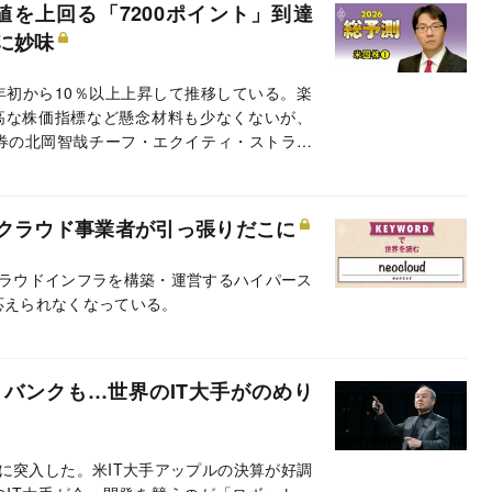
高値を上回る「7200ポイント」到達
に妙味
年初から10％以上上昇して推移している。楽
高な株価指標など懸念材料も少なくないが、
證券の北岡智哉チーフ・エクイティ・ストラテ
いて聞いた。
のクラウド事業者が引っ張りだこに
クラウドインフラを構築・運営するハイパース
要に応えられなくなっている。
バンクも…世界のIT大手がのめり
台に突入した。米IT大手アップルの決算が好調