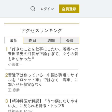
ログイン
アクセスランキング
最新
昨日
週間
会員
「好きなことを仕事にしたい」若者への
豊田章男の回答が正論すぎて、ぐうの音
も出なかった
小倉健一
習近平は焦っている…中国が弾道ミサイ
ルを「ロケット軍」ではなく「海軍」に
撃たせた切実なワケ
王 彦麟
【精神科医が解説】「うつ病になりやす
い人」に見られる特徴・トップ5
精神科医 Tomy