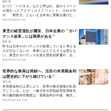
藤田 勉
かつて「ハゲタカ」などと呼ばれ、負のイメージ
が強かったアクティビストファンド。それが今
や、「救世主」ともいえる存在に変貌を遂げた。
巨大企業の株高をもたらしている理由、日本企業
2021年6月2日 4:40
の経営改革への影響とは――。
東芝の経営混乱が露呈、日本企業の「ガバ
ナンス改革」には限界がある
藤田 勉
昨今は日本のガバナンスが改善していると考える
人が少なくないが、筆者にはとてもそうは思えな
い。東芝のガバナンスを巡る歴史的変遷や、企業
統治指針が抱える構造的欠陥を指摘しつつ、日本
2021年5月7日 5:05
のガバナンス改革の課題を検討した。
世界的な株高は持続へ、注目の米長期金利
は歴史的に下がり続けている
藤田 勉
米長期金利の上昇により、世界の株式相場が乱高
下している。だが、一橋大学大学院経営管理研究
科の藤田勉特任教授は「長期金利が今後、株式相
場を大幅下落させるほど大きく上がる可能性は低
2021年4月12日 4:30
い」と考察。同氏の特別寄稿をお届けする。