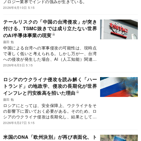
ノロジー業界でインドの強みが生きている。
2026年6月10日 5:15
テールリスクの「中国の台湾侵攻」が突き
付ける、TSMC抜きでは成り立たない世界
のAI半導体事業の現実
藤田 勉
中国による台湾への軍事侵攻の可能性は、現時点
で著しく低いと考えられる。しかし万が一、台湾
への侵攻が発生した場合、AI（人工知能）関連企
業を中心に、世界の株式市場を大きく揺るがす事
2026年6月3日 5:15
態に至る可能性が高い。
ロシアのウクライナ侵攻を読み解く「ハー
トランド」の地政学、侵攻の長期化が世界
インフレと円安株高を招いた理由
藤田 勉
ロシアにとっては、安全保障上、ウクライナをそ
の影響下に置いておく必要がある。そのため、ロ
シアのウクライナ侵攻は長期化し、結果として、
世界の金融市場に対して大きな影響を与えてい
2026年5月27日 5:15
る。
米国のDNA「欧州決別」が再び表面化、ト