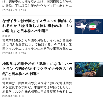
げ、関税率の大幅な引き上げ、国際機関などから
の離脱、不法移民対策の強化などを打ち出した。
トランプ関税が長期化した場合、日本最大の産業
2026年4月22日 5:15
である自動車業界に大きな影響を及ぼすものとみ
られる。
なぜイランは米国とイスラエルの標的にさ
れるのか？繰り返し大国に狙われる「3つ
の理由」と日本株への影響
藤田 勉
地政学的視点から米国を分析し、それらが金融市
場に与える影響について検討する。今年2月、米
国とイスラエルはイランに本格的な軍事攻撃を実
施した。地政学的な視点から両国によるイラン攻
2026年4月15日 5:15
撃の背景を分析する。
地政学は相場分析の「武器」になる！ハー
トランド理論が示すウクライナ侵攻の“必
然”と日本株への影響
藤田 勉
地政学は、国際政治や安全保障において地理的要
素を重視する学問だ。本連載では10回にわたり、
地政学リスクが株式相場に与える影響を分析して
いく。
2026年4月8日 5:15