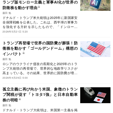
ランプ版モンロー主義と軍事AI化が世界の
防衛株を動かす理由
藤田 勉
ドナルド・トランプ米大統領は2025年に新国家安
全保障戦略を公表した。これは、西半球の軍事力
を強化する方針を示したもので、「ドンロー主
義」（トランプ版モンロー主義）を具現化したも
2026年5月21日 5:20
のとされている。
トランプ再登場で世界の国防費が膨張！防
衛株を動かす「ゴールデンドーム」構想の
インパクト
藤田 勉
ロシアのウクライナ侵攻の長期化と2025年のトラ
ンプ大統領の再登場で、世界的な地政学リスクが
高まっている。その結果、世界的に国防費が増加
しつつあり、これが株式市場にも大きな影響を与
2026年4月29日 5:00
えている。
孤立主義に再び向かう米国、象徴のトラン
プ関税が促す「トヨタ1強」と日本自動車
株の明暗
藤田 勉
ドナルド・トランプ大統領は、米国第一主義を掲