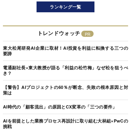
ランキング一覧
トレンドウォッチ
東大松尾研発AI企業に取材！AI投資を利益に転換する三つの
要諦
電通副社長×東大教授が語る「利益の松竹梅」なぜ松を狙うべ
き？
【警告】AIプロジェクトの60％が断念、失敗の根本原因と対
策は
AI時代の「顧客流出」の原因とCX変革の「三つの要件」
AIを前提とした業務プロセス再設計に取り組む大林組×PwCの
挑戦