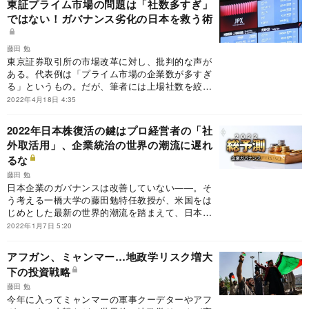
東証プライム市場の問題は「社数多すぎ」
ではない！ガバナンス劣化の日本を救う術
藤田 勉
東京証券取引所の市場改革に対し、批判的な声が
ある。代表例は「プライム市場の企業数が多すぎ
る」というもの。だが、筆者には上場社数を絞っ
ても、成長力が高まり株価が上がるとは考えられ
2022年4月18日 4:35
ない。その理由を解説した。
2022年日本株復活の鍵はプロ経営者の「社
外取活用」、企業統治の世界の潮流に遅れ
るな
藤田 勉
日本企業のガバナンスは改善していない――。そ
う考える一橋大学の藤田勉特任教授が、米国をは
じめとした最新の世界的潮流を踏まえて、日本企
業が真に実現すべき、株価にも影響する企業統治
2022年1月7日 5:20
の要諦を解説した。
アフガン、ミャンマー…地政学リスク増大
下の投資戦略
藤田 勉
今年に入ってミャンマーの軍事クーデターやアフ