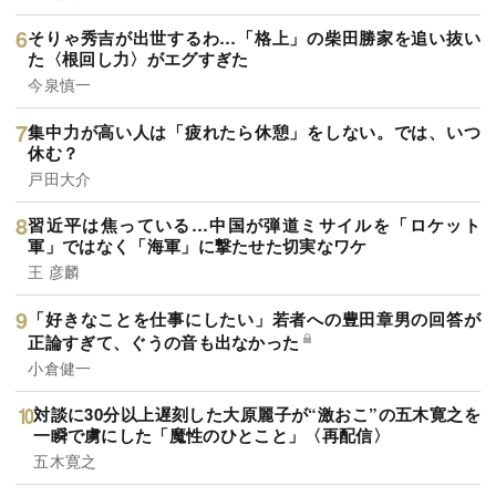
そりゃ秀吉が出世するわ…「格上」の柴田勝家を追い抜い
た〈根回し力〉がエグすぎた
今泉慎一
集中力が高い人は「疲れたら休憩」をしない。では、いつ
休む？
戸田大介
習近平は焦っている…中国が弾道ミサイルを「ロケット
軍」ではなく「海軍」に撃たせた切実なワケ
王 彦麟
「好きなことを仕事にしたい」若者への豊田章男の回答が
正論すぎて、ぐうの音も出なかった
小倉健一
対談に30分以上遅刻した大原麗子が“激おこ”の五木寛之を
一瞬で虜にした「魔性のひとこと」〈再配信〉
五木寛之