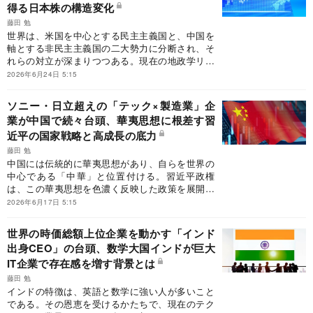
得る日本株の構造変化
藤田 勉
世界は、米国を中心とする民主主義国と、中国を
軸とする非民主主義国の二大勢力に分断され、そ
れらの対立が深まりつつある。現在の地政学リス
クの高まりは、米国の伝統的孤立主義への回帰に
2026年6月24日 5:15
よる歴史的必然である。本連載の最終回は、ロシ
アと中国、インドの結束が非民主主義国の勢力を
ソニー・日立超えの「テック×製造業」企
強める可能性について分析する。
業が中国で続々台頭、華夷思想に根差す習
近平の国家戦略と高成長の底力
藤田 勉
中国には伝統的に華夷思想があり、自らを世界の
中心である「中華」と位置付ける。習近平政権
は、この華夷思想を色濃く反映した政策を展開す
る。米ドナルド・トランプ政権が西半球重視の国
2026年6月17日 5:15
家戦略を打ち出したため、東半球に位置する中国
にとって、これは地政学的に有利な事情となろ
世界の時価総額上位企業を動かす「インド
う。
出身CEO」の台頭、数学大国インドが巨大
IT企業で存在感を増す背景とは
藤田 勉
インドの特徴は、英語と数学に強い人が多いこと
である。その恩恵を受けるかたちで、現在のテク