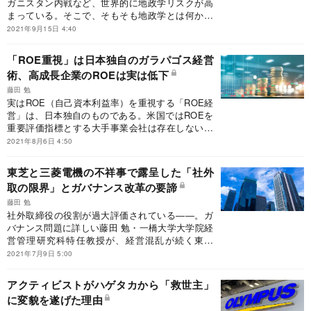
ガニスタン内戦など、世界的に地政学リスクが高
まっている。そこで、そもそも地政学とは何か、
リスクが高まっている背景を踏まえ、世界の株式
2021年9月15日 4:40
相場への影響を分析した。
「ROE重視」は日本独自のガラパゴス経営
術、高成長企業のROEは実は低下
藤田 勉
実はROE（自己資本利益率）を重視する「ROE経
営」は、日本独自のものである。米国ではROEを
重要評価指標とする大手事業会社は存在しない。
過度なROE重視は弊害を生むリスクもあるのだ。
2021年8月6日 4:50
そこで、ROE経営が抱える問題点を論じていく。
東芝と三菱電機の不祥事で露呈した「社外
取の限界」とガバナンス改革の要諦
藤田 勉
社外取締役の役割が過大評価されている――。ガ
バナンス問題に詳しい藤田 勉・一橋大学大学院経
営管理研究科特任教授が、経営混乱が続く東芝
や、30年以上にわたる不正検査が発覚した三菱電
2021年7月9日 5:00
機の事例、さらに米国での歴史も踏まえてガバナ
ンスの要諦を徹底解説します。
アクティビストがハゲタカから「救世主」
に変貌を遂げた理由