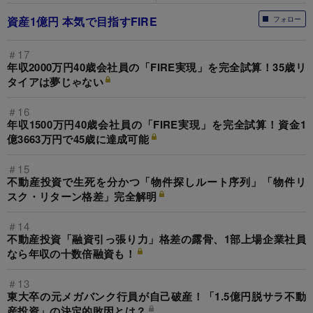
資産1億円 本気で目指すFIRE
フォロー
＃17
年収2000万円40歳会社員の「FIRE実現」を完全試算！35歳リ
タイアは夢じゃない
＃16
年収1500万円40歳会社員の「FIRE実現」を完全試算！資金1
億3663万円で45歳に達成可能
＃15
不動産投資で生死を分かつ「物件探しルート序列」「物件リ
スク・リターン格差」完全解明
＃14
不動産投資「融資引っ張り力」格差の露骨、1部上場企業社員
なら年収の十数倍融資も！
＃13
東大卒の元メガバンク行員が自己破産！「1.5億円脱サラ不動
産投資」の決定的敗因とは？