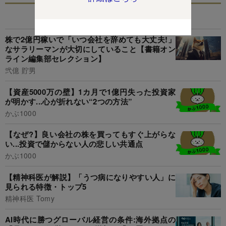
あなたにおすすめ
株で2億円稼いで「いつ会社を辞めても大丈夫!」
なサラリーマンが大切にしていること【書籍オン
ライン編集部セレクション】
弐億 貯男
【資産5000万の壁】1カ月で1億円失った投資家
が明かす...心が折れない“2つの方法”
かぶ1000
【なぜ?】良い会社の株を買ってもすぐ上がらな
い...投資で儲からない人の悲しい共通点
かぶ1000
【精神科医が解説】「うつ病になりやすい人」に
見られる特徴・トップ5
精神科医 Tomy
AI時代に勝つグローバル経営の条件:海外拠点の