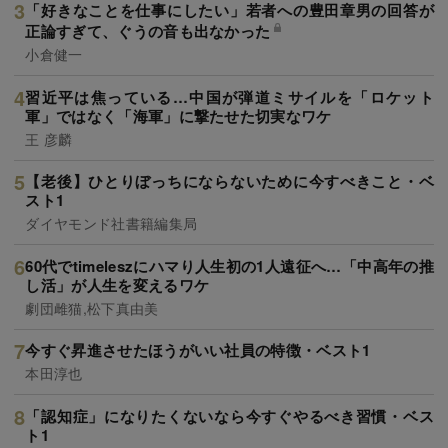
「好きなことを仕事にしたい」若者への豊田章男の回答が
正論すぎて、ぐうの音も出なかった
小倉健一
習近平は焦っている…中国が弾道ミサイルを「ロケット
軍」ではなく「海軍」に撃たせた切実なワケ
王 彦麟
【老後】ひとりぼっちにならないために今すべきこと・ベ
スト1
ダイヤモンド社書籍編集局
60代でtimeleszにハマり人生初の1人遠征へ…「中高年の推
し活」が人生を変えるワケ
劇団雌猫,松下真由美
今すぐ昇進させたほうがいい社員の特徴・ベスト1
本田淳也
「認知症」になりたくないなら今すぐやるべき習慣・ベス
ト1