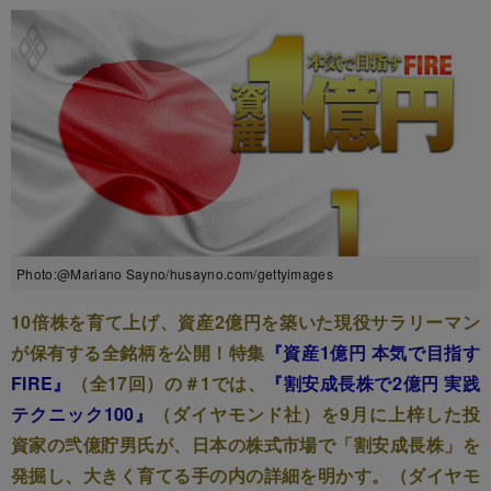
Photo:@Mariano Sayno/husayno.com/gettyimages
10倍株を育て上げ、資産2億円を築いた現役サラリーマン
が保有する全銘柄を公開！特集
『資産1億円 本気で目指す
FIRE』
（全17回）の＃1では、
『割安成長株で2億円 実践
テクニック100』
（ダイヤモンド社）を9月に上梓した投
資家の弐億貯男氏が、日本の株式市場で「割安成長株」を
発掘し、大きく育てる手の内の詳細を明かす。（ダイヤモ