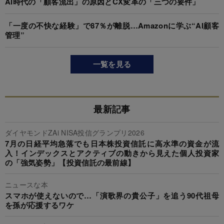
AI時代の「顧客流出」の原因とCX変革の「三つの要件」
「一度の不快な経験」で87％が離脱…Amazonに学ぶ“AI顧客
管理”
一覧を見る
最新記事
ダイヤモンドZAi NISA投信グランプリ2026
7月の日経平均急落でも日本株投資信託に高水準の資金が流
入！インデックスとアクティブの動きから見えた個人投資家
の「強気姿勢」【投資信託の最前線】
ニュースな本
スマホが使えないので…「演歌界の貴公子」を追う90代祖母
を孫が応援するワケ