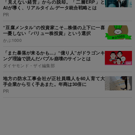
「見えない経営」からの脱却。「二層ERP」と
AIが導く、リアルタイム·データ統合戦略とは
PR
“豆腐メンタル”の投資家こそ...株価の上下に一喜
一憂しない「バリュー株投資」という選択
かぶ1000
「また暴落が来るかも...」“億り人”がドラゴンキ
ング理論で読んだバブル崩壊のサインとは
ダイヤモンド・ザイ編集部
地方の防水工事会社が正社員職人を60人育て大
手企業から引く手あまた。年商は30倍に
PR