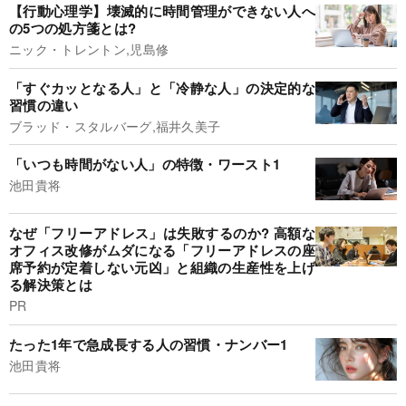
【行動心理学】壊滅的に時間管理ができない人へ
の5つの処方箋とは?
ニック・トレントン,児島修
「すぐカッとなる人」と「冷静な人」の決定的な
習慣の違い
ブラッド・スタルバーグ,福井久美子
「いつも時間がない人」の特徴・ワースト1
池田貴将
なぜ「フリーアドレス」は失敗するのか? 高額な
オフィス改修がムダになる「フリーアドレスの座
席予約が定着しない元凶」と組織の生産性を上げ
る解決策とは
PR
たった1年で急成長する人の習慣・ナンバー1
池田貴将