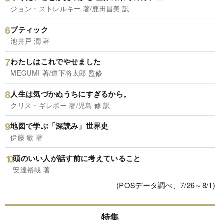
ジョン・ストレルキー 著/鹿田昌美 訳
ブティック
池井戸 潤 著
わたしはこれでやせました
MEGUMI 著/道下将太郎 監修
人生は気づかぬうちにすぎるから。
クリス・ギレボー 著/児島 修 訳
地図で学ぶ「深読み」世界史
伊藤 敏 著
頭のいい人が話す前に考えていること
安達裕哉 著
(POSデータ調べ、7/26～8/1)
特集