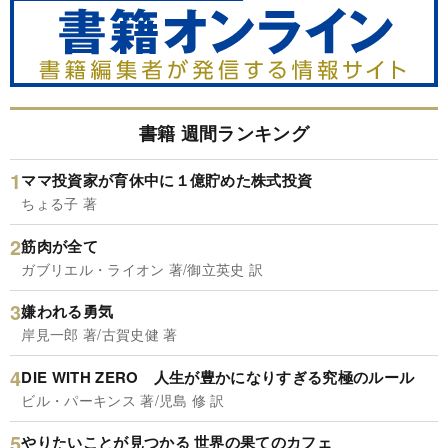
書籍 週間ランキング
ママ投資家が育休中に１億貯めた株式投資
ちょる子 著
筋肉が全て
ガブリエル・ライオン 著/御立英史 訳
嫌われる勇気
岸見一郎 著/古賀史健 著
DIE WITH ZERO 人生が豊かになりすぎる究極のルール
ビル・パーキンス 著/児島 修 訳
やりたいことが見つかる 世界の果てのカフェ