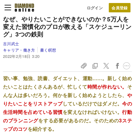
ログイン
なぜ、やりたいことができないのか？
5万人を
変えた習慣化のプロが教える
「スケジューリン
グ」3つの鉄則
古川武士
キャリア・働き方
書く瞑想
2022年2月18日 3:20
習い事、勉強、読書、ダイエット、運動……。新しく始め
たいことはたくさんあるが、忙しくて
時間が作れない。
そ
んな人は多いだろう。何かを新しく始めようとしたら、
や
りたいことをリストアップ
しているだけではダメだ。
今の
生活時間を占めている習慣
を変えなければいけない。
行動
のプランニング
をする必要があるのだ。そのための
3ステ
ップのコツ
を紹介する。