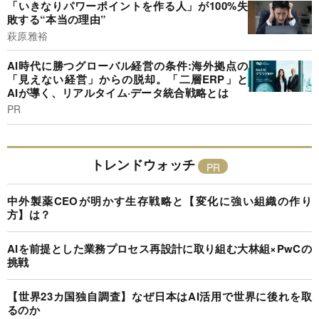
「いきなりパワーポイントを作る人」が100%失
敗する“本当の理由”
萩原雅裕
AI時代に勝つグローバル経営の条件:海外拠点の
「見えない経営」からの脱却。「二層ERP」と
AIが導く、リアルタイム·データ統合戦略とは
PR
トレンドウォッチ
中外製薬CEOが明かす生存戦略と【変化に強い組織の作り
方】は？
AIを前提とした業務プロセス再設計に取り組む大林組×PwCの
挑戦
【世界23カ国独自調査】なぜ日本はAI活用で世界に後れを取
るのか