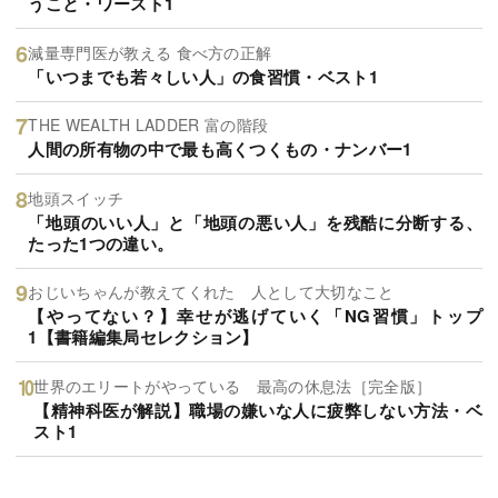
うこと・ワースト1
減量専門医が教える 食べ方の正解
「いつまでも若々しい人」の食習慣・ベスト1
THE WEALTH LADDER 富の階段
人間の所有物の中で最も高くつくもの・ナンバー1
地頭スイッチ
「地頭のいい人」と「地頭の悪い人」を残酷に分断する、
たった1つの違い。
おじいちゃんが教えてくれた 人として大切なこと
【やってない？】幸せが逃げていく「NG習慣」トップ
1【書籍編集局セレクション】
世界のエリートがやっている 最高の休息法［完全版］
【精神科医が解説】職場の嫌いな人に疲弊しない方法・ベ
スト1