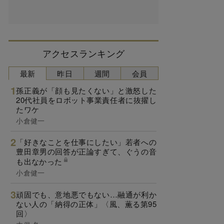
アクセスランキング
最新
昨日
週間
会員
孫正義が「顔も見たくない」と激怒した
20代社員をロボット事業責任者に抜擢し
たワケ
小倉健一
「好きなことを仕事にしたい」若者への
豊田章男の回答が正論すぎて、ぐうの音
も出なかった
小倉健一
頑固でも、意地悪でもない…融通が利か
ない人の「納得の正体」〈風、薫る第95
回〉