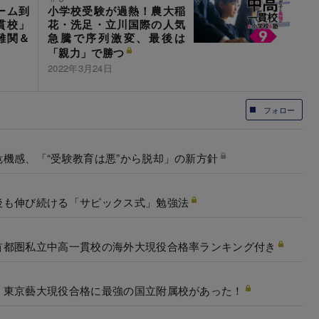
ーム到
小学校受験が過熱！農大稲
貫校」
花・洗足・立川国際の人気
難関＆
急騰で序列激変、最後は
「親力」で勝つ
2022年3月24日
フォロー
機感、「“受験教育は悪”から脱却」の新方針
後も伸び続ける「サピックス式」勉強法
首都圏私立中高一貫校の海外大現役合格率ランキング付き
！東京藝大現役合格に最強の国立附属校があった！