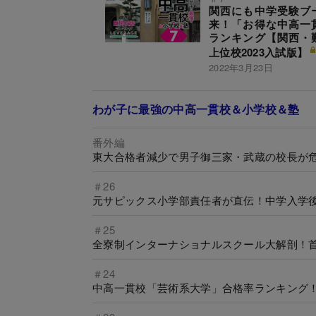
関西にも中学受験ブ
来！「お得な中高一
ランキング【関西・
上位校2023入試版】
2022年3月23日
わが子に最強の中高一貫校＆小学校＆塾
番外編
東大合格者減少で男子御三家・武蔵の校長が危
＃26
元サピックス小学部責任者が直伝！中学入学
＃25
全寮制インターナショナルスクール大解剖！
＃24
中高一貫校「芸術系大学」合格率ランキング