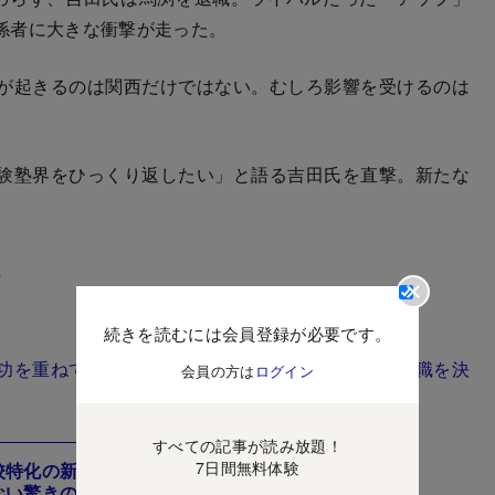
係者に大きな衝撃が走った。
が起きるのは関西だけではない。むしろ影響を受けるのは
験塾界をひっくり返したい」と語る吉田氏を直撃。新たな
括
続きを読むには会員登録が必要です。
功を重ねてきたにもかかわらず、なぜ馬渕教室の退職を決
会員の方は
ログイン
すべての記事が読み放題！
7日間無料体験
校特化の新塾を首都圏に開校！首都圏の既存
ない驚きの中身とは？