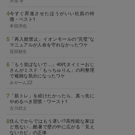
木俣 冬
今すぐ昇進させたほうがいい社員の特
徴・ベスト1
本田淳也
「再入館禁止」イオンモールの“完璧”な
マニュアルが人命を守れなかったワケ
窪田順生
「もう並ばないで…」40代タイミーおじ
さんがミスド「もっちゅりん」の列整理
で複雑な気分になったワケ
みやーんZZ
「筋トレ」を続けたかったら、真っ先に
やめるべき習慣・ワースト1
古川武士
住んでからではもう遅い!?高性能な家ほ
ど危ない…酷暑で壁の中に広がる「見え
ないカビ」の正体