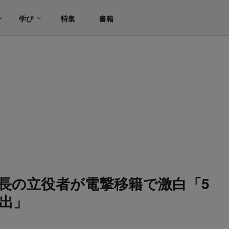
学び
特集
書籍
長の立役者が電撃移籍で激白「5
出」