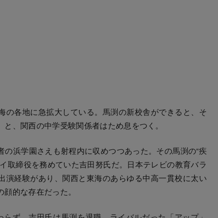
海の各地に急拡大している。馬渕の新校舎ができると、そ
」と、関西の中学受験関係者はため息をつく。
の浜学園さえも射程内に収めつつあった。その馬渕の“疾
ェイ取締役を務めていた吉田努氏だ。日本テレビの教育バラ
出演経験があり、関西と東海のあらゆる中高一貫校に太い
の顔的な存在だった。
わらず、吉田氏は馬渕を退職。ライバルだった「アップ」