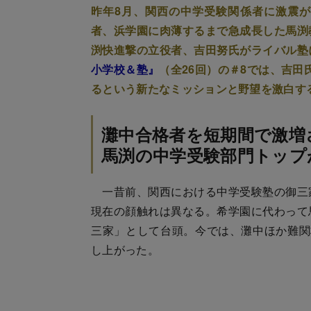
昨年8月、関西の中学受験関係者に激震
者、浜学園に肉薄するまで急成長した馬渕
渕快進撃の立役者、吉田努氏がライバル塾
小学校＆塾』
（全26回）の＃8では、吉
るという新たなミッションと野望を激白す
灘中合格者を短期間で激増
馬渕の中学受験部門トップ
一昔前、関西における中学受験塾の御三
現在の顔触れは異なる。希学園に代わって
三家」として台頭。今では、灘中ほか難関
し上がった。