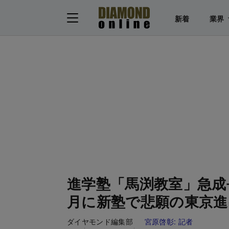
新着
業界
進学塾「馬渕教室」急成
月に新塾で悲願の東京進
ダイヤモンド編集部
宮原啓彰:
記者