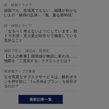
続・続朝ドライフ
頑固でも、意地悪でもない…融通が利かな
い人の「納得の正体」〈風、薫る第95回〉
続・続朝ドライフ
「なるべく考えないようにしています」朝
ドラ主演・見上愛が役作りで徹底している
意外なこと
地図で学ぶ「深読み」世界史
【大人の教養】国境線が物語に変わる……
地図を「二度見する」テクニックとは？
客単価アップ大事典
なぜ良質なサブスクサービスは、解約ボタ
ンを押す前に「1ヵ月休止プラン」を提示す
るのか？
最新記事一覧