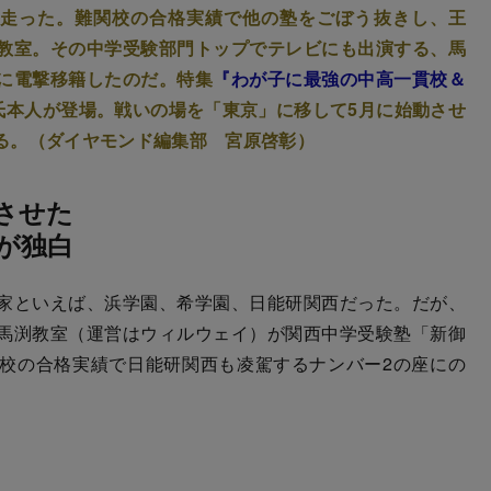
が走った。難関校の合格実績で他の塾をごぼう抜きし、王
教室。その中学受験部門トップでテレビにも出演する、馬
に電撃移籍したのだ。特集
『わが子に最強の中高一貫校＆
田氏本人が登場。戦いの場を「東京」に移して5月に始動させ
る。（ダイヤモンド編集部 宮原啓彰）
させた
が独白
家といえば、浜学園、希学園、日能研関西だった。だが、
馬渕教室（運営はウィルウェイ）が関西中学受験塾「新御
校の合格実績で日能研関西も凌駕するナンバー2の座にの