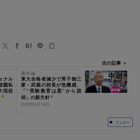
次の記事 ＞
番外編
ョナル
東大合格者減少で男子御三
都圏私
家・武蔵の校長が危機感、
大現役
「“受験教育は悪”から脱
き
却」の新方針
2022年4月16日
フォロー