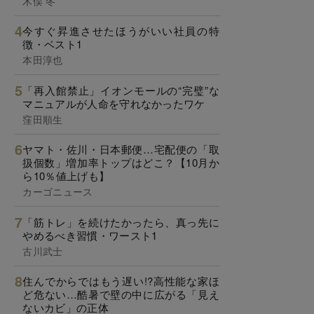
木俣 冬
今すぐ昇進させたほうがいい社員の特
徴・ベスト1
本田淳也
「再入館禁止」イオンモールの“完璧”な
マニュアルが人命を守れなかったワケ
窪田順生
ヤマト・佐川・日本郵便…宅配便の「取
扱個数」増加率トップはどこ？【10月か
ら10％値上げも】
カーゴニュース
「筋トレ」を続けたかったら、真っ先に
やめるべき習慣・ワースト1
古川武士
住んでからではもう遅い!?高性能な家ほ
ど危ない…酷暑で壁の中に広がる「見え
ないカビ」の正体