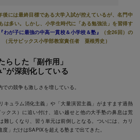
年後には最終目標である大学入試が控えているが、名門中
もは多い。しかし、小学生時代に「ある勉強法」を習得す
『わが子に最強の中高一貫校＆小学校＆塾』
（全26回）の
。（元サピックス小学部教室責任者 粟根秀史）
たらした「副作用」
み”が深刻化している
内での競争も激しさを増している。
リキュラム消化主義」や「大量演習主義」がますます過熱
サピックス）に追い付け、追い越せと他の大手塾の鼻息は荒
は難しくなり、習う単元は前倒しとなる。ついには、カリ
度」だけはSAPIXを超える塾まで出てきた。