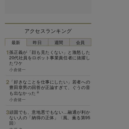
アクセスランキング
最新
昨日
週間
会員
孫正義が「顔も見たくない」と激怒した
20代社員をロボット事業責任者に抜擢し
たワケ
小倉健一
「好きなことを仕事にしたい」若者への
豊田章男の回答が正論すぎて、ぐうの音
も出なかった
小倉健一
頑固でも、意地悪でもない…融通が利か
ない人の「納得の正体」〈風、薫る第95
回〉