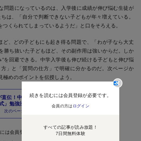
な問題になっているのは、入学後に成績が伸び悩む生徒が
たちは、「自分で判断できない子どもが年々増えている。
をつくられてしまっているようだ」と口をそろえる。
ほど、どの子どもにも起き得る問題で、「わが子なら大丈
を勝ち抜いた子どもほど、その副作用は強いからだ。しか
み”を回避できる。中学入学後も伸び続ける子どもと伸び悩
り方」と「質問の仕方」で明確に分かるのだ。次ページか
の見極めのポイントを伝授しよう。
続きを読むには会員登録が必要です。
が直伝！中学入学後も伸び続ける「サピック
式」勉強法とは？
会員の方は
ログイン
次のページ
すべての記事が読み放題！
むには会員登録が必要です。
7日間無料体験