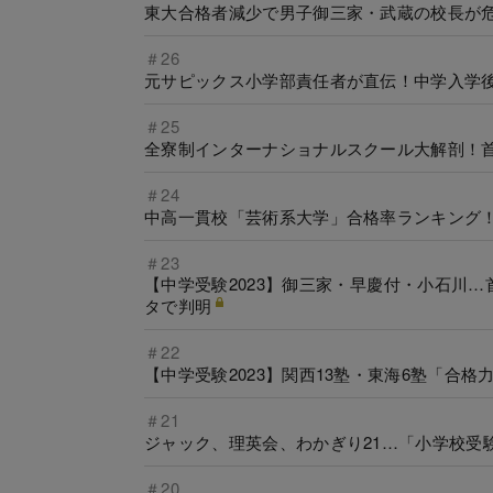
東大合格者減少で男子御三家・武蔵の校長が危
＃26
元サピックス小学部責任者が直伝！中学入学
＃25
全寮制インターナショナルスクール大解剖！
＃24
中高一貫校「芸術系大学」合格率ランキング
＃23
【中学受験2023】御三家・早慶付・小石川…
タで判明
＃22
【中学受験2023】関西13塾・東海6塾「合
＃21
ジャック、理英会、わかぎり21…「小学校受
＃20