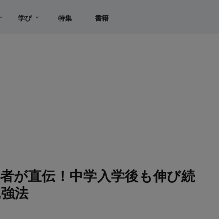
学び
特集
書籍
者が直伝！中学入学後も伸び続
勉強法