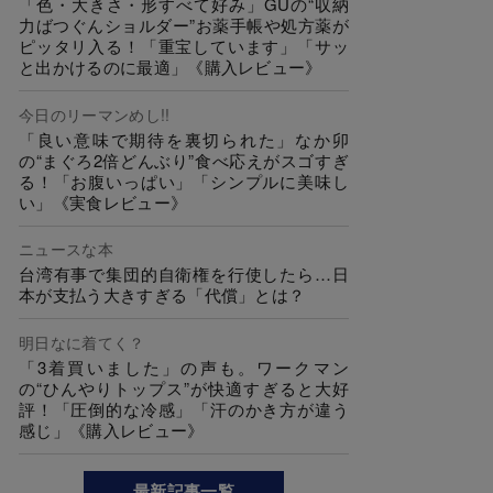
「色・大きさ・形すべて好み」GUの“収納
力ばつぐんショルダー”お薬手帳や処方薬が
ピッタリ入る！「重宝しています」「サッ
と出かけるのに最適」《購入レビュー》
今日のリーマンめし!!
「良い意味で期待を裏切られた」なか卯
の“まぐろ2倍どんぶり”食べ応えがスゴすぎ
る！「お腹いっぱい」「シンプルに美味し
い」《実食レビュー》
ニュースな本
台湾有事で集団的自衛権を行使したら…日
本が支払う大きすぎる「代償」とは？
明日なに着てく？
「3着買いました」の声も。ワークマン
の“ひんやりトップス”が快適すぎると大好
評！「圧倒的な冷感」「汗のかき方が違う
感じ」《購入レビュー》
最新記事一覧