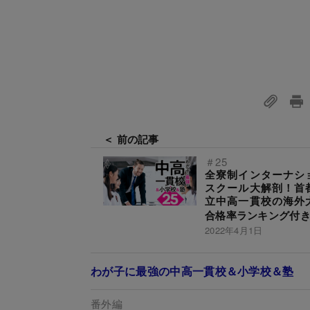
＜ 前の記事
＃25
全寮制インターナシ
スクール大解剖！首
立中高一貫校の海外
合格率ランキング付
2022年4月1日
わが子に最強の中高一貫校＆小学校＆塾
番外編