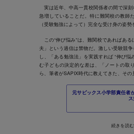
実は近年、中高一貫校関係者の間で深刻
急増していることだ。特に難関校の教師
（受験勉強によって）完全な受け身の姿勢
この“伸び悩み”は、難関校であればある
夫」という過信は禁物だ。激しい受験競争
し、「ある勉強法」を実践すれば “伸び悩
む子どもの決定的な差は、「ノートの取
ら、筆者がSAPIX時代に教えてきた、そ
元サピックス小学部責任者
ス
続きを読