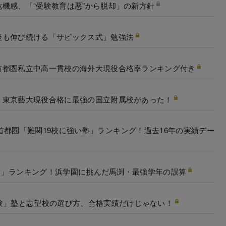
機感、「“受験教育は悪”から脱却」の新方針
後も伸び続ける「サピックス式」勉強法
首都圏私立中高一貫校の海外大現役合格率ランキング付き
！東京藝大現役合格に最強の国立附属校があった！
首都圏「難関19校に強い塾」ランキング！過去16年の実績デー
格力」ランキング！浜学園に挑んだ馬渕・最強学年の誤算
験」塾と志望校の選び方、合格実績だけじゃない！