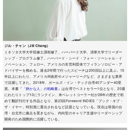
ジル・チャン（Jill Chang）
ミネソタ大学大学院修士課程修了、ハーバード大学、清華大学でリーダー
シップ・プログラム修了。ハーバード・シード・フォー・ソーシャル・イ
ノベーション、フェロー。アメリカの非営利団体でフィランソロピー・ア
ドバイザーを務める。過去2年間で行ったスピーチは200回以上に及ぶ。15
年以上にわたり、アメリカ州政府やメジャーリーグなど、さまざまな業界
で活躍してきた。2018年、ガールズ・イン・テック台湾40アンダー40受
賞。本書
『「静かな人」の戦略書』
は台湾でベストセラー1位となり、20週
にわたりトップ10にランクイン、米ベレットコーラー社が28年の歴史で初
めて翻訳刊行する作品となり、第23回Foreword INDIES「ブック・オブ・
ザ・イヤー」特別賞に選出されるなど話題となっている。現在は母国の台
湾・台北市に拠点を置きながら、内向型のキャリア支援やリーダーシップ
開発のため国際的に活躍している。