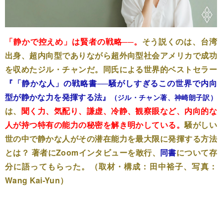
「静かで控えめ」は賢者の戦略──。
そう説くのは、台湾
出身、超内向型でありながら超外向型社会アメリカで成功
を収めたジル・チャンだ。同氏による世界的ベストセラー
『「静かな人」の戦略書──騒がしすぎるこの世界で内向
型が静かな力を発揮する法』
（ジル・チャン著、神崎朗子訳）
は、
聞く力、気配り、謙虚、冷静、観察眼など、内向的な
人が持つ特有の能力の秘密を解き明かしている。
騒がしい
世の中で静かな人がその潜在能力を最大限に発揮する方法
とは？ 著者にZoomインタビューを敢行、
同書
について存
分に語ってもらった。（取材・構成：田中裕子、写真：
Wang Kai-Yun）