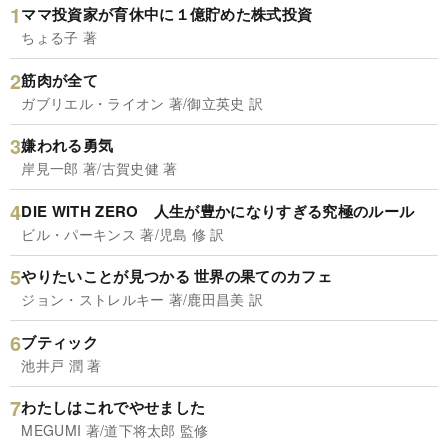
ママ投資家が育休中に１億貯めた株式投資
ちょる子 著
筋肉が全て
ガブリエル・ライオン 著/御立英史 訳
嫌われる勇気
岸見一郎 著/古賀史健 著
DIE WITH ZERO 人生が豊かになりすぎる究極のルール
ビル・パーキンス 著/児島 修 訳
やりたいことが見つかる 世界の果てのカフェ
ジョン・ストレルキー 著/鹿田昌美 訳
ブティック
池井戸 潤 著
わたしはこれでやせました
MEGUMI 著/道下将太郎 監修