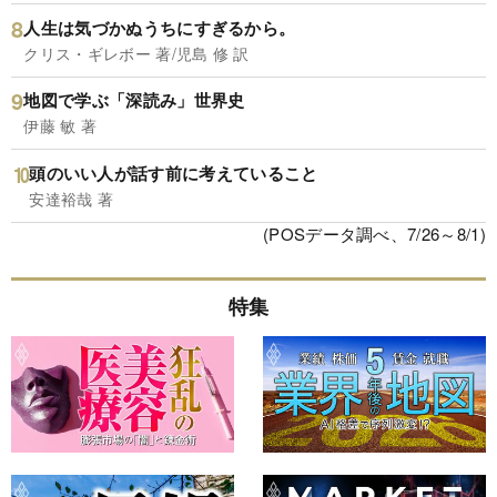
人生は気づかぬうちにすぎるから。
クリス・ギレボー 著/児島 修 訳
地図で学ぶ「深読み」世界史
伊藤 敏 著
頭のいい人が話す前に考えていること
安達裕哉 著
(POSデータ調べ、7/26～8/1)
特集