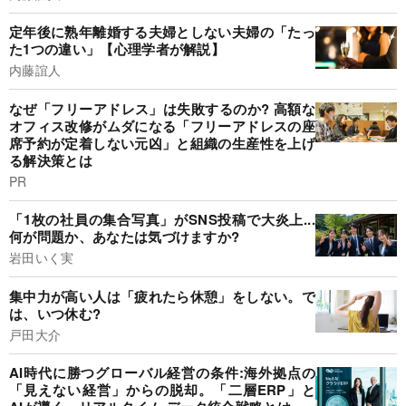
定年後に熟年離婚する夫婦としない夫婦の「たっ
た1つの違い」【心理学者が解説】
内藤誼人
なぜ「フリーアドレス」は失敗するのか? 高額な
オフィス改修がムダになる「フリーアドレスの座
席予約が定着しない元凶」と組織の生産性を上げ
る解決策とは
PR
「1枚の社員の集合写真」がSNS投稿で大炎上...
何が問題か、あなたは気づけますか?
岩田いく実
集中力が高い人は「疲れたら休憩」をしない。で
は、いつ休む?
戸田大介
AI時代に勝つグローバル経営の条件:海外拠点の
「見えない経営」からの脱却。「二層ERP」と