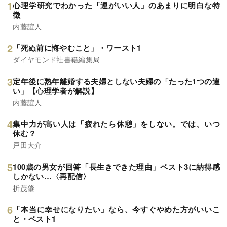
心理学研究でわかった「運がいい人」のあまりに明白な特
徴
内藤誼人
「死ぬ前に悔やむこと」・ワースト1
ダイヤモンド社書籍編集局
定年後に熟年離婚する夫婦としない夫婦の「たった1つの違
い」【心理学者が解説】
内藤誼人
集中力が高い人は「疲れたら休憩」をしない。では、いつ
休む？
戸田大介
100歳の男女が回答「長生きできた理由」ベスト3に納得感
しかない…〈再配信〉
折茂肇
「本当に幸せになりたい」なら、今すぐやめた方がいいこ
と・ベスト1