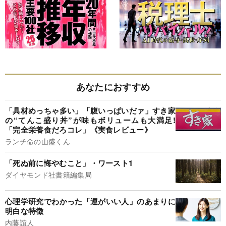
あなたにおすすめ
「具材めっちゃ多い」「腹いっぱいだァ」すき家
の“てんこ盛り丼”が味もボリュームも大満足!
「完全栄養食だろコレ」《実食レビュー》
ランチ命の山盛くん
「死ぬ前に悔やむこと」・ワースト1
ダイヤモンド社書籍編集局
心理学研究でわかった「運がいい人」のあまりに
明白な特徴
内藤誼人