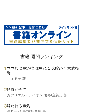
書籍 週間ランキング
ママ投資家が育休中に１億貯めた株式投
資
ちょる子 著
筋肉が全て
ガブリエル・ライオン 著/御立英史 訳
嫌われる勇気
岸見一郎 著/古賀史健 著