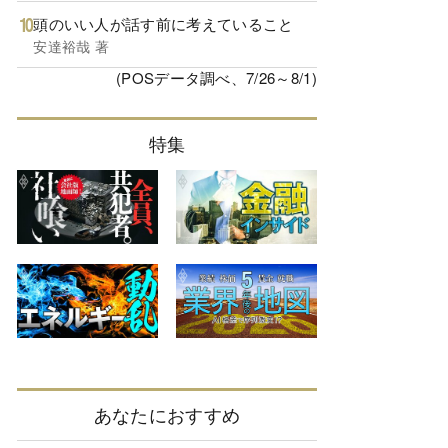
頭のいい人が話す前に考えていること
安達裕哉 著
(POSデータ調べ、7/26～8/1)
特集
あなたにおすすめ