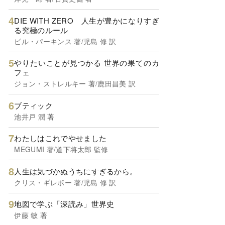
DIE WITH ZERO 人生が豊かになりすぎ
る究極のルール
ビル・パーキンス 著/児島 修 訳
やりたいことが見つかる 世界の果てのカ
フェ
ジョン・ストレルキー 著/鹿田昌美 訳
ブティック
池井戸 潤 著
わたしはこれでやせました
MEGUMI 著/道下将太郎 監修
人生は気づかぬうちにすぎるから。
クリス・ギレボー 著/児島 修 訳
地図で学ぶ「深読み」世界史
伊藤 敏 著