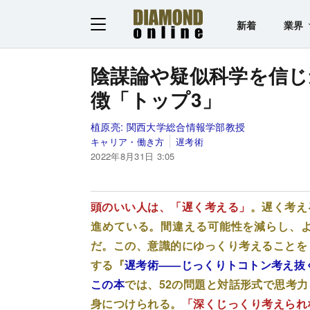
新着
業界
陰謀論や疑似科学を信じ
徴「トップ3」
植原亮:
関西大学総合情報学部教授
キャリア・働き方
遅考術
2022年8月31日 3:05
頭のいい人は、「遅く考える」
。遅く考え
進めている。間違える可能性を減らし、
だ。この、意識的にゆっくり考えることを
する『
遅考術――じっくりトコトン考え抜
この本
では、52の問題と対話形式で思考
身につけられる。
「深くじっくり考えられ