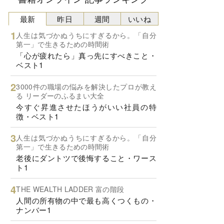
最新
昨日
週間
いいね
人生は気づかぬうちにすぎるから。「自分
第一」で生きるための時間術
「心が疲れたら」真っ先にすべきこと・
ベスト1
3000件の職場の悩みを解決したプロが教え
る リーダーのふるまい大全
今すぐ昇進させたほうがいい社員の特
徴・ベスト1
人生は気づかぬうちにすぎるから。「自分
第一」で生きるための時間術
老後にダントツで後悔すること・ワース
ト1
THE WEALTH LADDER 富の階段
人間の所有物の中で最も高くつくもの・
ナンバー1