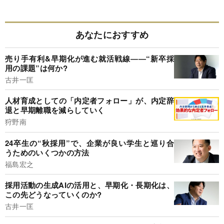
あなたにおすすめ
売り手有利&早期化が進む就活戦線――“新卒採
用の課題”は何か?
古井一匡
人材育成としての「内定者フォロー」が、内定辞
退と早期離職を減らしていく
狩野南
24卒生の“秋採用”で、企業が良い学生と巡り合
うためのいくつかの方法
福島宏之
採用活動の生成AIの活用と、早期化・長期化は、
この先どうなっていくのか?
古井一匡