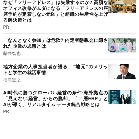
なぜ「フリーアドレス」は失敗するのか? 高額な
オフィス改修がムダになる「フリーアドレスの座
席予約が定着しない元凶」と組織の生産性を上げ
る解決策とは
PR
「なんとなく参加」は危険? 内定者懇親会に隠さ
れた企業の思惑とは
藤井智也
地方企業の人事担当者が語る、“地元”のメリッ
トと学生の就活事情
福島宏之
AI時代に勝つグローバル経営の条件:海外拠点の
「見えない経営」からの脱却。「二層ERP」と
AIが導く、リアルタイム·データ統合戦略とは
PR