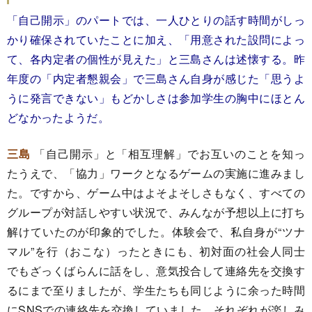
「自己開示」のパートでは、一人ひとりの話す時間がしっ
かり確保されていたことに加え、「用意された設問によっ
て、各内定者の個性が見えた」と三島さんは述懐する。昨
年度の「内定者懇親会」で三島さん自身が感じた「思うよ
うに発言できない」もどかしさは参加学生の胸中にほとん
どなかったようだ。
三島
「自己開示」と「相互理解」でお互いのことを知っ
たうえで、「協力」ワークとなるゲームの実施に進みまし
た。ですから、ゲーム中はよそよそしさもなく、すべての
グループが対話しやすい状況で、みんなが予想以上に打ち
解けていたのが印象的でした。体験会で、私自身が“ツナ
マル”を行（おこな）ったときにも、初対面の社会人同士
でもざっくばらんに話をし、意気投合して連絡先を交換す
るにまで至りましたが、学生たちも同じように余った時間
にSNSでの連絡先を交換していました。それぞれが楽しみ