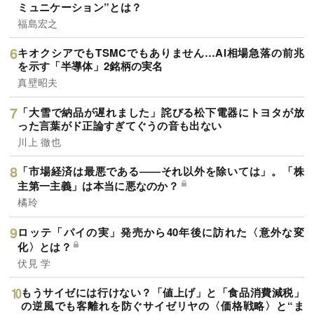
ミュニケーション”とは？
福島宏之
キオクシアでもTSMCでもありません…AI相場急落の前兆
を示す「半導体」2銘柄の実名
真壁昭夫
「大雪で納品が遅れました」詫びる松下電器にトヨタが放
った言葉がド正論すぎてぐうの音も出ない
川上 徹也
「市場経済は最悪である――それ以外を除いては」。「株
主第一主義」は本当に悪なのか？
橘玲
ロッテ「パイの実」発売から40年後に訪れた〈意外な変
化〉とは？
伏見 学
もうサイゼには行けない？「値上げ」と「食品消費減税」
の逆風でも客離れを防ぐサイゼリヤの〈価格戦略〉と“ま