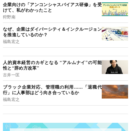
企業向けの「アンコンシャスバイアス研修」を受
けて、私がわかったこと
狩野南
なぜ、企業はダイバーシティ＆インクルージョン
を推進しているのか？
福島宏之
人的資本経営のカギとなる “アルムナイ”の可能
性と“辞め方改革”
古井一匡
ブラック企業対応、管理職の利用……「退職代
行」に人事部はどう向き合っているか
福島宏之