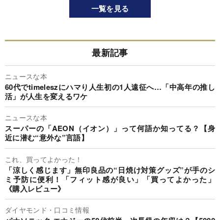
一覧を見る
最新記事
ニュースな本
60代でtimeleszにハマり人生初の1人遠征へ…「中高年の推し
活」が人生を変えるワケ
ニュースな本
スーパーの「AEON（イオン）」って何語か知ってる？【身
近に潜む“意外な”言語】
これ、買ってよかった！
「涼しく感じます」無印良品の“日焼け対策グッズ”が手のシ
ミ予防に便利！「フィット感が良い」「買ってよかった」
《購入レビュー》
ダイヤモンド・口コミ情報