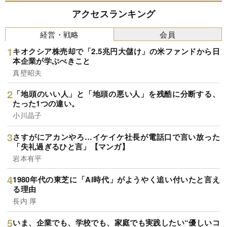
アクセスランキング
経営・戦略
会員
キオクシア株売却で「2.5兆円大儲け」の米ファンドから日
本企業が学ぶべきこと
真壁昭夫
「地頭のいい人」と「地頭の悪い人」を残酷に分断する、
たった1つの違い。
小川晶子
さすがにアカンやろ…イケイケ社長が電話口で言い放った
「失礼過ぎるひと言」【マンガ】
岩本有平
1980年代の東芝に「AI時代」がようやく追い付いたと言え
る理由
長内 厚
いま、企業でも、学校でも、家庭でも実践したい“優しいコ