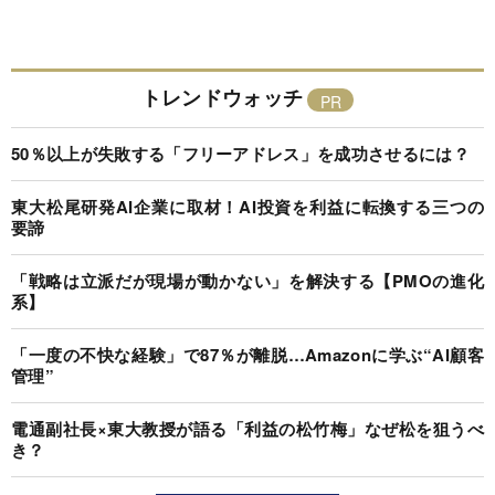
トレンドウォッチ
50％以上が失敗する「フリーアドレス」を成功させるには？
東大松尾研発AI企業に取材！AI投資を利益に転換する三つの
要諦
「戦略は立派だが現場が動かない」を解決する【PMOの進化
系】
「一度の不快な経験」で87％が離脱…Amazonに学ぶ“AI顧客
管理”
電通副社長×東大教授が語る「利益の松竹梅」なぜ松を狙うべ
き？