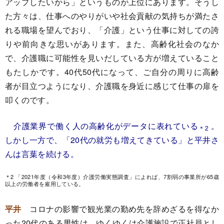
アップしたいから」というものが上位にあります。そうし
た方々は、仕事へのやりがいや社会貢献の気持ちが満たさ
れる職場を望んでおり、「介護」という仕事に対しての誇
りや前向きな思いがあります。また、高齢化社会のなか
で、介護職に可能性を見いだしている方が増えていること
もたしかです。40代50代になって、ご自分の周りに高齢
者が目立つようになり、介護職を身近に感じて仕事の扉を
叩くのです。
介護業界で働く人の高齢化がデータに表れている
。
＊2
しかし一方で、「20代の就労も増えてきている」と平井さ
んは言葉を続ける。
＊2 「2021年度（令和3年度）介護労働実態調査」によれば、7割弱の事業所が65歳
以上の労働者を雇用している。
平井
コロナの影響で観光業の勤め先を辞めざるを得なか
った20代のある男性は、ゆくゆくは介護施設で正社員とし