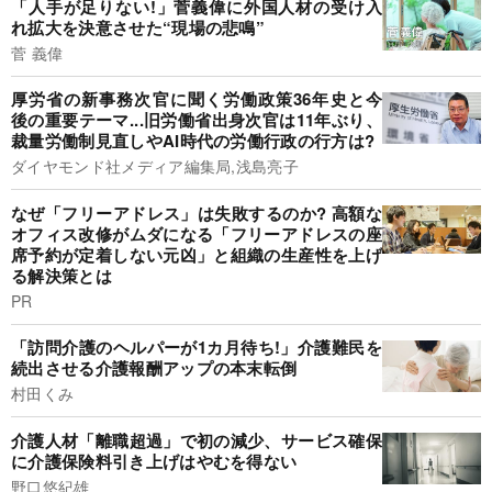
「人手が足りない!」菅義偉に外国人材の受け入
れ拡大を決意させた“現場の悲鳴”
菅 義偉
厚労省の新事務次官に聞く労働政策36年史と今
後の重要テーマ...旧労働省出身次官は11年ぶり、
裁量労働制見直しやAI時代の労働行政の行方は?
ダイヤモンド社メディア編集局,浅島亮子
なぜ「フリーアドレス」は失敗するのか? 高額な
オフィス改修がムダになる「フリーアドレスの座
席予約が定着しない元凶」と組織の生産性を上げ
る解決策とは
PR
「訪問介護のヘルパーが1カ月待ち!」介護難民を
続出させる介護報酬アップの本末転倒
村田くみ
介護人材「離職超過」で初の減少、サービス確保
に介護保険料引き上げはやむを得ない
野口悠紀雄