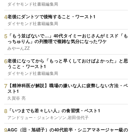
ダイヤモンド社書籍編集局
老後にダントツで後悔すること・ワースト1
ダイヤモンド社書籍編集局
「もう並ばないで…」40代タイミーおじさんがミスド「も
っちゅりん」の列整理で複雑な気分になったワケ
みやーんZZ
老後になってから「もっと早くしておけばよかった」と思
うこと・ワースト1
ダイヤモンド社書籍編集局
【精神科医が解説】職場の嫌いな人に疲弊しない方法・ベ
スト1
久賀谷 亮
「いつまでも若々しい人」の食習慣・ベスト1
アンドリュー・ジェンキンソン,岩田佳代子
AGC（旧・旭硝子）の40代前半・シニアマネージャー級の