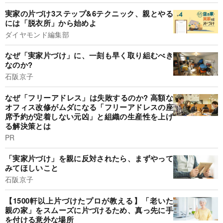
実家の片づけ3ステップ&6テクニック、親とやる
には「脱衣所」から始めよ
ダイヤモンド編集部
なぜ「実家片づけ」に、一刻も早く取り組むべき
なのか?
石阪京子
なぜ「フリーアドレス」は失敗するのか? 高額な
オフィス改修がムダになる「フリーアドレスの座
席予約が定着しない元凶」と組織の生産性を上げ
る解決策とは
PR
「実家片づけ」を親に反対されたら、まずやって
みてほしいこと
石阪京子
【1500軒以上片づけたプロが教える】「老いた
親の家」をスムーズに片づけるため、真っ先に手
を付ける意外な場所