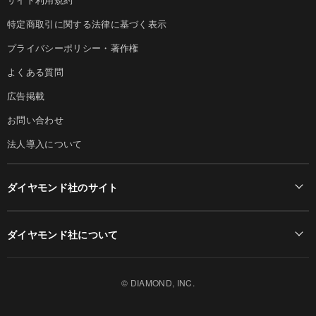
特定商取引に関する法律に基づく表示
プライバシーポリシー・著作権
よくある質問
広告掲載
お問い合わせ
法人導入について
ダイヤモンド社のサイト
Diamond Online(English)
ダイヤモンド社について
週刊ダイヤモンド
ダイヤモンド社TOP
DIAMONDハーバード・ビジネス・レビュー
© DIAMOND, INC.
会社概要
ダイヤモンドZAi（デジタル版）