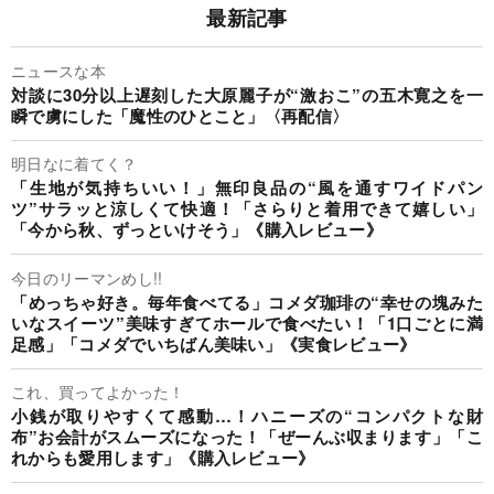
最新記事
ニュースな本
対談に30分以上遅刻した大原麗子が“激おこ”の五木寛之を一
瞬で虜にした「魔性のひとこと」〈再配信〉
明日なに着てく？
「生地が気持ちいい！」無印良品の“風を通すワイドパン
ツ”サラッと涼しくて快適！「さらりと着用できて嬉しい」
「今から秋、ずっといけそう」《購入レビュー》
今日のリーマンめし!!
「めっちゃ好き。毎年食べてる」コメダ珈琲の“幸せの塊みた
いなスイーツ”美味すぎてホールで食べたい！「1口ごとに満
足感」「コメダでいちばん美味い」《実食レビュー》
これ、買ってよかった！
小銭が取りやすくて感動…！ハニーズの“コンパクトな財
布”お会計がスムーズになった！「ぜーんぶ収まります」「こ
れからも愛用します」《購入レビュー》