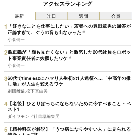
アクセスランキング
最新
昨日
週間
会員
「好きなことを仕事にしたい」若者への豊田章男の回答が
正論すぎて、ぐうの音も出なかった
小倉健一
孫正義が「顔も見たくない」と激怒した20代社員をロボッ
ト事業責任者に抜擢したワケ
小倉健一
60代でtimeleszにハマり人生初の1人遠征へ…「中高年の推
し活」が人生を変えるワケ
劇団雌猫,松下真由美
【老後】ひとりぼっちにならないために今すべきこと・ベ
スト1
ダイヤモンド社書籍編集局
【精神科医が解説】「うつ病になりやすい人」に見られる
特徴・トップ5