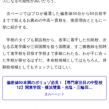
スになる可能性が高いだろう。
次ページではプロが厳選した偏差値30台から50台前半
までで狙えるお薦めの中高一貫校を、推奨理由とともに一
挙に紹介する。
学校のタイプも新設校から、改革に着手した伝統校、次
なる広尾学園や三田国際を狙う国際派、すご腕教師を招聘
して進学校を目指す学校まで多岐にわたる。わが子に合っ
た学校が探せるはずだ。本命校候補としてはもちろん、併
願校候補としてもチェックしてほしい。
偏差値50未満のボリュゾ必見！【専門家注目の中堅校
12】関東学院・横浜雙葉・光塩・三輪田…
次のページ