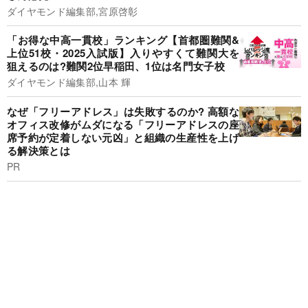
ダイヤモンド編集部,宮原啓彰
「お得な中高一貫校」ランキング【首都圏難関&
上位51校・2025入試版】入りやすくて難関大を
狙えるのは?難関2位早稲田、1位は名門女子校
ダイヤモンド編集部,山本 輝
なぜ「フリーアドレス」は失敗するのか? 高額な
オフィス改修がムダになる「フリーアドレスの座
席予約が定着しない元凶」と組織の生産性を上げ
る解決策とは
PR