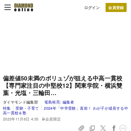
ログイン
偏差値50未満のボリュゾが狙える中高一貫校
【専門家注目の中堅校12】関東学院・横浜雙
葉・光塩・三輪田…
ダイヤモンド編集部
篭島裕亮:
編集者
特集
受験・子育て
2024年「中学受験」直前！ わが子が成長する中
高一貫校＆塾
2023年11月6日 4:35
会員限定