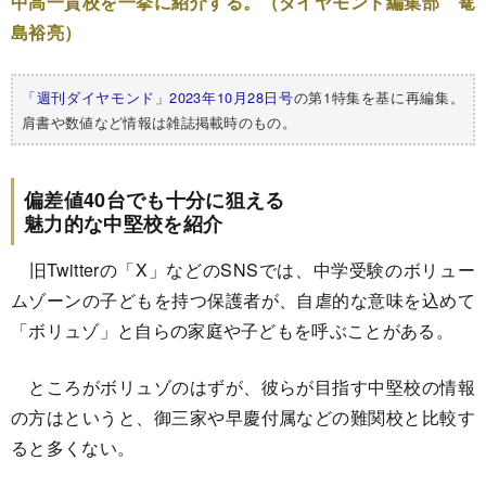
中高一貫校を一挙に紹介する。（ダイヤモンド編集部 篭
島裕亮）
「週刊ダイヤモンド」2023年10月28日号
の第1特集を基に再編集。
肩書や数値など情報は雑誌掲載時のもの。
偏差値40台でも十分に狙える
魅力的な中堅校を紹介
旧Twitterの「X」などのSNSでは、中学受験のボリュー
ムゾーンの子どもを持つ保護者が、自虐的な意味を込めて
「ボリュゾ」と自らの家庭や子どもを呼ぶことがある。
ところがボリュゾのはずが、彼らが目指す中堅校の情報
の方はというと、御三家や早慶付属などの難関校と比較す
ると多くない。