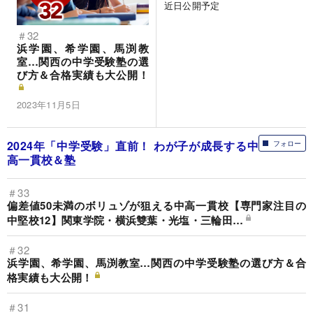
近日公開予定
＃32
浜学園、希学園、馬渕教
室…関西の中学受験塾の選
び方＆合格実績も大公開！
2023年11月5日
2024年「中学受験」直前！ わが子が成長する中
フォロー
高一貫校＆塾
＃33
偏差値50未満のボリュゾが狙える中高一貫校【専門家注目の
中堅校12】関東学院・横浜雙葉・光塩・三輪田…
＃32
浜学園、希学園、馬渕教室…関西の中学受験塾の選び方＆合
格実績も大公開！
＃31