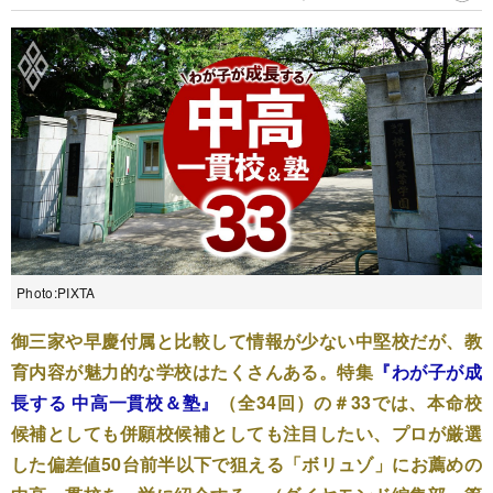
Photo:PIXTA
御三家や早慶付属と比較して情報が少ない中堅校だが、教
育内容が魅力的な学校はたくさんある。特集
『わが子が成
長する 中高一貫校＆塾』
（全34回）の＃33では、本命校
候補としても併願校候補としても注目したい、プロが厳選
した偏差値50台前半以下で狙える「ボリュゾ」にお薦めの