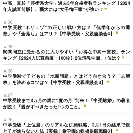
中高一貫校「芸術系大学」過去3年合格者数ランキング【2024
年入試直前版】、藝大には“女子御三家”が強い！
＃30
中学受験“ボリュゾ”の正しい戦い方は？「低学年からの通
塾」や「全落ち」はアリ？【中学受験・父親座談会4】
＃29
関関同立に受かるのに入りやすい「お得な中高一貫校」ラン
キング【2024入試直前版・100校】2位清教学園、1位は？
＃28
中学受験で子どもの「地頭問題」とはどう向き合う？「志望
校」を決めるコツは？【中学受験・父親座談会3】
＃27
中学受験まで3カ月の親に“魔の月”到来！『中受離婚』の著者
が説く「親がすべきたった1つのこと」
＃26
中学受験「上位層」のリアルな併願戦略、2月1日の結果で親
と子が焦らない方法【実録！希学園の鉄板併願戦略3】