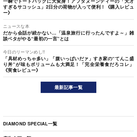
一瞬でトートバッグに大変身！アフタヌーンティーの「天才
すぎるサコッシュ」2日分の荷物が入って便利！《購入レビュ
ー》
ニュースな本
だから会話が続かない…「温泉旅行に行ったんですよ～」雑
談ベタがやる“最初の一言”とは
今日のリーマンめし!!
「具材めっちゃ多い」「腹いっぱいだァ」すき家の“てんこ盛
り丼”が味もボリュームも大満足！「完全栄養食だろコレ」
《実食レビュー》
最新記事一覧
DIAMOND SPECIAL一覧