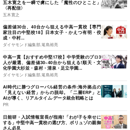
五木寛之を一瞬で虜にした「魔性のひとこと」
〈再配信〉
五木寛之
偏差値30台、40台から狙える中高一貫校【専門
家注目の中堅校18】日本女子・かえつ有明・佼
成・中村...
ダイヤモンド編集部,篭島裕亮
中高一貫【おすすめ中堅17校】中学受験のプロ3
人が厳選、偏差値30~40台から狙える!順天・文
化学園大杉並・森村・清泉・足立学園...
ダイヤモンド編集部,篭島裕亮
AI時代に勝つグローバル経営の条件:海外拠点の
「見えない経営」からの脱却。「二層ERP」と
AIが導く、リアルタイム·データ統合戦略とは
PR
日能研・入試情報室長が指南!「わが子を幸せに
する」中堅中高一貫校の選び方、ボリュゾの親御
さん必見