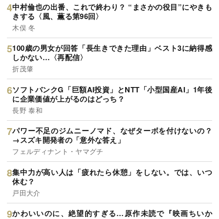
中村倫也の出番、これで終わり？ “まさかの役目”にやきも
きする〈風、薫る第96回〉
木俣 冬
100歳の男女が回答「長生きできた理由」ベスト3に納得感
しかない…〈再配信〉
折茂肇
ソフトバンクG「巨額AI投資」とNTT「小型国産AI」1年後
に企業価値が上がるのはどっち？
長野 泰和
パワー不足のジムニーノマド、なぜターボを付けないの？
→スズキ開発者の「意外な答え」
フェルディナント・ヤマグチ
集中力が高い人は「疲れたら休憩」をしない。では、いつ
休む？
戸田大介
かわいいのに、絶望的すぎる…原作未読で『映画ちいか