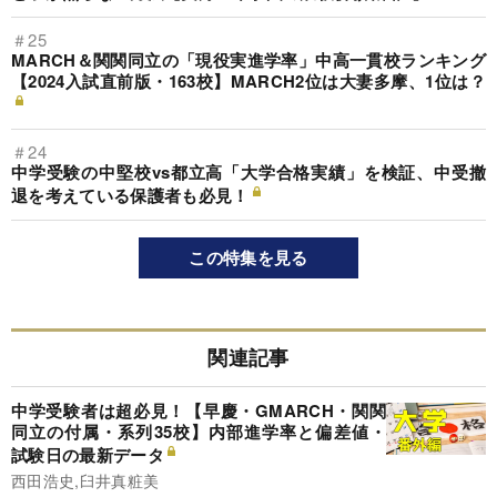
＃25
MARCH＆関関同立の「現役実進学率」中高一貫校ランキング
【2024入試直前版・163校】MARCH2位は大妻多摩、1位は？
＃24
中学受験の中堅校vs都立高「大学合格実績」を検証、中受撤
退を考えている保護者も必見！
この特集を見る
関連記事
中学受験者は超必見！【早慶・GMARCH・関関
同立の付属・系列35校】内部進学率と偏差値・
試験日の最新データ
西田浩史,臼井真粧美