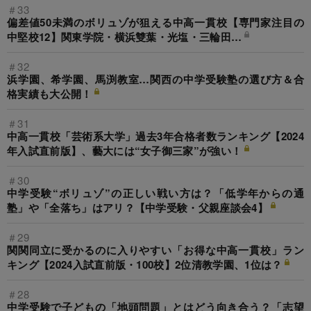
＃33
偏差値50未満のボリュゾが狙える中高一貫校【専門家注目の
中堅校12】関東学院・横浜雙葉・光塩・三輪田…
＃32
浜学園、希学園、馬渕教室…関西の中学受験塾の選び方＆合
格実績も大公開！
＃31
中高一貫校「芸術系大学」過去3年合格者数ランキング【2024
年入試直前版】、藝大には“女子御三家”が強い！
＃30
中学受験“ボリュゾ”の正しい戦い方は？「低学年からの通
塾」や「全落ち」はアリ？【中学受験・父親座談会4】
＃29
関関同立に受かるのに入りやすい「お得な中高一貫校」ラン
キング【2024入試直前版・100校】2位清教学園、1位は？
＃28
中学受験で子どもの「地頭問題」とはどう向き合う？「志望