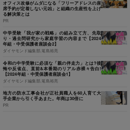
オフィス改修がムダになる「フリーアドレスの座
席予約が定着しない元凶」と組織の生産性を上げ
る解決策とは
PR
中学受験「我が家の戦略」の組み立て方、先取
り・過去問研究から家庭学習の内容まで【2024
年組・中受保護者座談会2】
ダイヤモンド編集部,篭島裕亮
令和の中学受験に必須な「親の伴走力」とは?後
悔や反省点、直前&本番期のリアル赤裸々告白!
【2024年組・中受保護者座談会1】
ダイヤモンド編集部,篭島裕亮
地方の防水工事会社が正社員職人を60人育て大
手企業から引く手あまた。年商は30倍に
PR