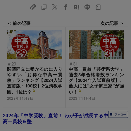
＜ 前の記事
次の記事 ＞
＃29
＃31
関関同立に受かるのに入り
中高一貫校「芸術系大学」
やすい「お得な中高一貫
過去3年合格者数ランキン
校」ランキング【2024入試
グ【2024年入試直前版】、
直前版・100校】2位清教学
藝大には“女子御三家”が強
園、1位は？
い！
2023年11月3日
2023年11月4日
2024年「中学受験」直前！ わが子が成長する中
フォロー
高一貫校＆塾