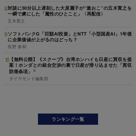
対談に30分以上遅刻した大原麗子が“激おこ”の五木寛之を
一瞬で虜にした「魔性のひとこと」〈再配信〉
五木寛之
ソフトバンクG「巨額AI投資」とNTT「小型国産AI」1年後
に企業価値が上がるのはどっち？
長野 泰和
【無料公開】《スクープ》台湾ホンハイも日産に買収を提
案！ホンダとの統合交渉の裏で日産が滑り込ませた「買収
防衛条項」
ダイヤモンド編集部
ランキング一覧