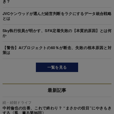
き？
JVCケンウッドが選んだ経営判断をラクにするデータ統合戦略
とは
Sky執行役員が明かす、SFA定着失敗の【本質的原因】とは何
か
【警告】AIプロジェクトの60％が断念、失敗の根本原因と対
策は
一覧を見る
最新記事
続・続朝ドライフ
中村倫也の出番、これで終わり？ “まさかの役目”にやきもき
する〈風、薫る第96回〉