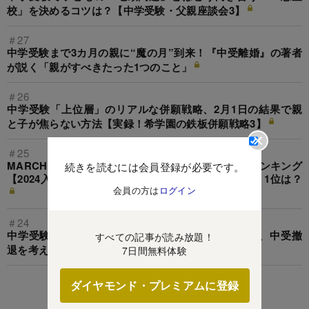
校」を決めるコツは？【中学受験・父親座談会3】
＃27
中学受験まで3カ月の親に“魔の月”到来！『中受離婚』の著者
が説く「親がすべきたった1つのこと」
＃26
中学受験「上位層」のリアルな併願戦略、2月1日の結果で親
と子が焦らない方法【実録！希学園の鉄板併願戦略3】
＃25
MARCH＆関関同立の「現役実進学率」中高一貫校ランキング
続きを読むには会員登録が必要です。
【2024入試直前版・163校】MARCH2位は大妻多摩、1位は？
会員の方は
ログイン
＃24
中学受験の中堅校vs都立高「大学合格実績」を検証、中受撤
すべての記事が読み放題！
退を考えている保護者も必見！
7日間無料体験
ダイヤモンド・プレミアムに登録
この特集を見る