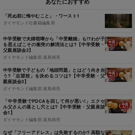
あなたにおすすめ
「死ぬ前に悔やむこと」・ワースト1
ダイヤモンド社書籍編集局
中学受験で夫婦喧嘩から「中受離婚」も!?わが子
を思えばこその衝突の解消法とは?【中学受験・
父親座談会2】
ダイヤモンド編集部,篭島裕亮
中学受験で子どもの「地頭問題」とはどう向き合
う?「志望校」を決めるコツは?【中学受験・父
親座談会3】
ダイヤモンド編集部,篭島裕亮
「中学受験でPDCAを回して何が悪い!」エクセ
ル父さんの落とし穴とは?【中学受験・父親座談
会1】
ダイヤモンド編集部,篭島裕亮
なぜ「フリーアドレス」は失敗するのか? 高額な