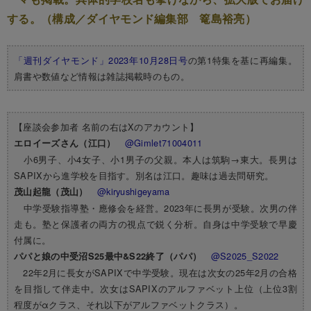
する。（構成／ダイヤモンド編集部 篭島裕亮）
「週刊ダイヤモンド」2023年10月28日号
の第1特集を基に再編集。
肩書や数値など情報は雑誌掲載時のもの。
【座談会参加者 名前の右はXのアカウント】
@Gimlet71004011
エロイーズさん（江口）
小6男子、小4女子、小1男子の父親。本人は筑駒→東大。長男は
SAPIXから進学校を目指す。別名は江口。趣味は過去問研究。
@kiryushigeyama
茂山起龍（茂山）
中学受験指導塾・應修会を経営。2023年に長男が受験。次男の伴
走も。塾と保護者の両方の視点で鋭く分析。自身は中学受験で早慶
付属に。
@S2025_S2022
パパと娘の中受沼S25最中&S22終了（パパ）
22年2月に長女がSAPIXで中学受験。現在は次女の25年2月の合格
を目指して伴走中。次女はSAPIXのアルファベット上位（上位3割
程度がαクラス、それ以下がアルファベットクラス）。