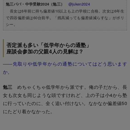
@juken2024
勉三パパ・中学受験2024（勉三）
長女は6年前に持ち偏差値10以上も上の学校に合格。次女は6年生
で四谷偏差値は60台前半。「残高減っても偏差値減らすな」がポリ
シー。
否定派も多い「低学年からの通塾」
座談会参加の父親4人の見解は？
――先取りや低学年からの通塾についてはどう思います
か。
勉三
めちゃくちゃ低学年から派です。俺の子だから、長
女も次女も同じような頭ですけれど、上の子は小4から塾
に行っていたのに、全く追い付けない。なかなか偏差値50
にたどり着かなかった。