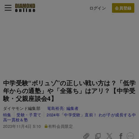
ログイン
中学受験“ボリュゾ”の正しい戦い方は？「低学
年からの通塾」や「全落ち」はアリ？【中学受
験・父親座談会4】
ダイヤモンド編集部
篭島裕亮:
編集者
特集
受験・子育て
2024年「中学受験」直前！ わが子が成長する中
高一貫校＆塾
2023年11月4日 5:10
有料会員限定