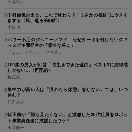
内藤誼人
中村倫也の出番、これで終わり？ “まさかの役目”にやきも
きする〈風、薫る第96回〉
木俣 冬
パワー不足のジムニーノマド、なぜターボを付けないの？
→スズキ開発者の「意外な答え」
フェルディナント・ヤマグチ
100歳の男女が回答「長生きできた理由」ベスト3に納得感
しかない…〈再配信〉
折茂肇
集中力が高い人は「疲れたら休憩」をしない。では、いつ
休む？
戸田大介
孫正義が「顔も見たくない」と激怒した20代社員をロボッ
ト事業責任者に抜擢したワケ
小倉健一