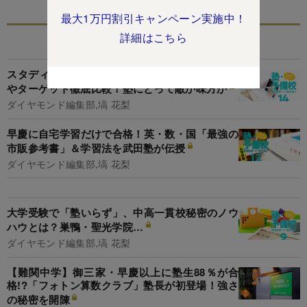
最大1万円割引キャンペーン実施中！
詳細はこちら
関連記事
スタディサプリ、スマイルゼミ…ICT教材の特徴
やターゲット徹底比較！塾にとって敵か味方か
ダイヤモンド編集部,塙 花梨
早慶に自宅学習だけで合格！英・数・国「最強の
市販参考書」＆学習法を武田塾が伝授
ダイヤモンド編集部,塙 花梨
大学受験で「塾いらず」、中高一貫校秘密のノウ
ハウとは？巣鴨・聖光学院…
ダイヤモンド編集部,塙 花梨
【難関中学】御三家・早慶以上に塾生88％が合
格!?「フォトン算数クラブ」塾長が初登場！強さ
の秘密を開陳