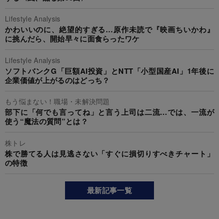
Lifestyle Analysis
かわいいのに、絶望的すぎる…原作未読で『映画ちいかわ』
に挑んだら、開始早々に面食らったワケ
Lifestyle Analysis
ソフトバンクG「巨額AI投資」とNTT「小型国産AI」1年後に
企業価値が上がるのはどっち？
もう悩まない！職場・未解決問題
部下に「何でも言ってね」と言う上司は二流…では、一流が
使う“魔法の質問”とは？
株トレ
株で勝てる人は見逃さない「すぐに損切りすべきチャート」
の特徴
最新記事一覧