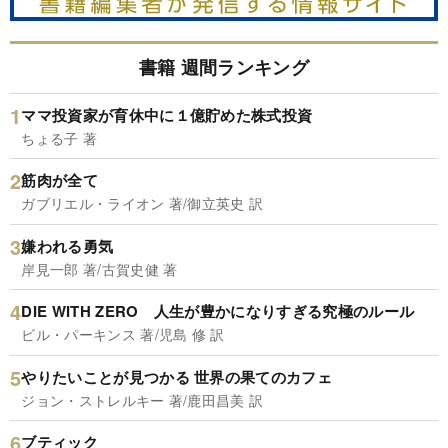
書籍 週間ランキング
ママ投資家が育休中に１億貯めた株式投資
ちょる子 著
筋肉が全て
ガブリエル・ライオン 著/御立英史 訳
嫌われる勇気
岸見一郎 著/古賀史健 著
DIE WITH ZERO 人生が豊かになりすぎる究極のルール
ビル・パーキンス 著/児島 修 訳
やりたいことが見つかる 世界の果てのカフェ
ジョン・ストレルキー 著/鹿田昌美 訳
ブティック