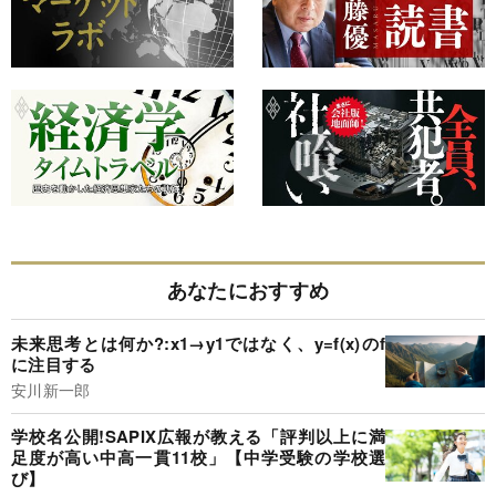
あなたにおすすめ
未来思考とは何か?:x1→y1ではなく、y=f(x)のf
に注目する
安川新一郎
学校名公開!SAPIX広報が教える「評判以上に満
足度が高い中高一貫11校」【中学受験の学校選
び】