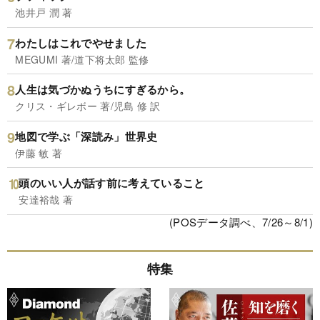
池井戸 潤 著
わたしはこれでやせました
MEGUMI 著/道下将太郎 監修
人生は気づかぬうちにすぎるから。
クリス・ギレボー 著/児島 修 訳
地図で学ぶ「深読み」世界史
伊藤 敏 著
頭のいい人が話す前に考えていること
安達裕哉 著
(POSデータ調べ、7/26～8/1)
特集