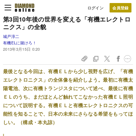
ログイン
第3回
10年後の世界を変える
「有機エレクトロ
ニクス」の全貌
城戸淳二
有機ELに賭けろ！
2013年3月15日 0:20
最後となる今回は、有機ＥＬから少し視野を広げ、「有機
エレクトロニクス」の全体像を紹介しよう。最初に有機太
陽電池、次に有機トランジスタについて述べ、最後に有機
ＥＬのうち、まだほとんど触れてこなかった有機ＥＬ照明
について説明する。有機ＥＬと有機エレクトロニクスの可
能性を知ることで、日本の未来にさらなる希望をもってほ
しい。（構成・本丸諒）