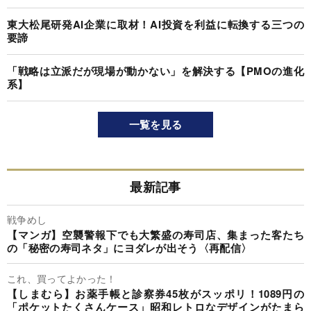
東大松尾研発AI企業に取材！AI投資を利益に転換する三つの
要諦
「戦略は立派だが現場が動かない」を解決する【PMOの進化
系】
一覧を見る
最新記事
戦争めし
【マンガ】空襲警報下でも大繁盛の寿司店、集まった客たち
の「秘密の寿司ネタ」にヨダレが出そう〈再配信〉
これ、買ってよかった！
【しまむら】お薬手帳と診察券45枚がスッポリ！1089円の
「ポケットたくさんケース」昭和レトロなデザインがたまら