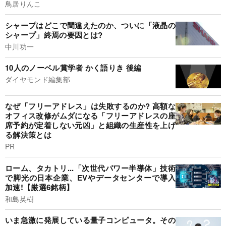
鳥居りんこ
シャープはどこで間違えたのか、ついに「液晶の
シャープ」終焉の要因とは?
中川功一
10人のノーベル賞学者 かく語りき 後編
ダイヤモンド編集部
なぜ「フリーアドレス」は失敗するのか? 高額な
オフィス改修がムダになる「フリーアドレスの座
席予約が定着しない元凶」と組織の生産性を上げ
る解決策とは
PR
ローム、タカトリ...「次世代パワー半導体」技術
で脚光の日本企業、EVやデータセンターで導入
加速!【厳選6銘柄】
和島英樹
いま急激に発展している量子コンピュータ。その