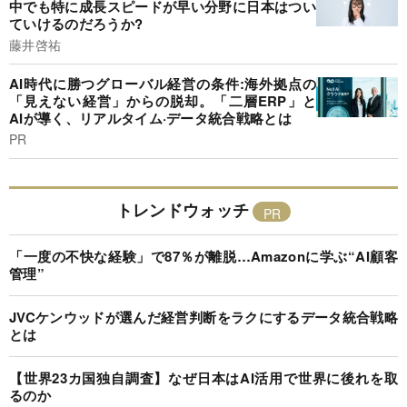
中でも特に成長スピードが早い分野に日本はつい
ていけるのだろうか?
藤井啓祐
AI時代に勝つグローバル経営の条件:海外拠点の
「見えない経営」からの脱却。「二層ERP」と
AIが導く、リアルタイム·データ統合戦略とは
PR
トレンドウォッチ
「一度の不快な経験」で87％が離脱…Amazonに学ぶ“AI顧客
管理”
JVCケンウッドが選んだ経営判断をラクにするデータ統合戦略
とは
【世界23カ国独自調査】なぜ日本はAI活用で世界に後れを取
るのか