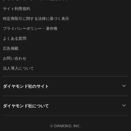
サイト利用規約
特定商取引に関する法律に基づく表示
プライバシーポリシー・著作権
よくある質問
広告掲載
お問い合わせ
法人導入について
ダイヤモンド社のサイト
Diamond Online(English)
ダイヤモンド社について
週刊ダイヤモンド
ダイヤモンド社TOP
DIAMONDハーバード・ビジネス・レビュー
© DIAMOND, INC.
会社概要
ダイヤモンドZAi（デジタル版）