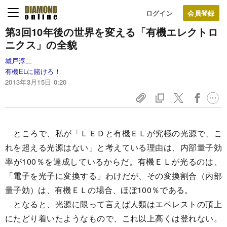
ログイン
第3回
10年後の世界を変える
「有機エレクトロ
ニクス」の全貌
城戸淳二
有機ELに賭けろ！
2013年3月15日 0:20
ところで、私が「ＬＥＤと有機ＥＬが究極の光源で、こ
れを超える光源はない」と考えている理由は、内部量子効
率が100％を達成しているからだ。有機ＥＬが光るのは、
「電子を光子に変換する」わけだが、その変換割合（内部
量子効）は、有機ＥＬの場合、ほぼ100％である。
となると、光源に限って言えば人類はエベレストの頂上
にたどり着いたようなもので、これ以上高くは登れない。