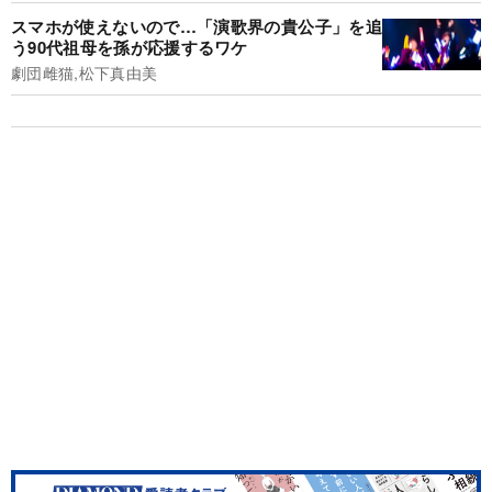
スマホが使えないので…「演歌界の貴公子」を追
う90代祖母を孫が応援するワケ
劇団雌猫,松下真由美