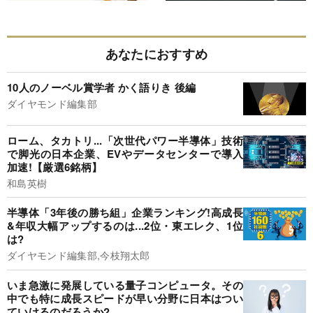
あなたにおすすめ
10人のノーベル賞学者 かく語りき 後編
ダイヤモンド編集部
ローム、タカトリ...「次世代パワー半導体」技術
で脚光の日本企業、EVやデータセンターで導入
加速!【厳選6銘柄】
和島英樹
半導体「3年後の勝ち組」企業ランキング!高成長
&年収大幅アップするのは...2位・東エレク、1位
は?
ダイヤモンド編集部,今枝翔太郎
いま急激に発展している量子コンピュータ。その
中でも特に成長スピードが早い分野に日本はつい
ていけるのだろうか?