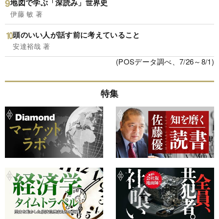
地図で学ぶ「深読み」世界史
伊藤 敏 著
頭のいい人が話す前に考えていること
安達裕哉 著
(POSデータ調べ、7/26～8/1)
特集