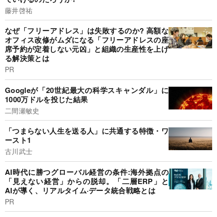
藤井啓祐
なぜ「フリーアドレス」は失敗するのか? 高額な
オフィス改修がムダになる「フリーアドレスの座
席予約が定着しない元凶」と組織の生産性を上げ
る解決策とは
PR
Googleが「20世紀最大の科学スキャンダル」に
1000万ドルを投じた結果
二間瀬敏史
「つまらない人生を送る人」に共通する特徴・ワ
ースト1
古川武士
AI時代に勝つグローバル経営の条件:海外拠点の
「見えない経営」からの脱却。「二層ERP」と
AIが導く、リアルタイム·データ統合戦略とは
PR