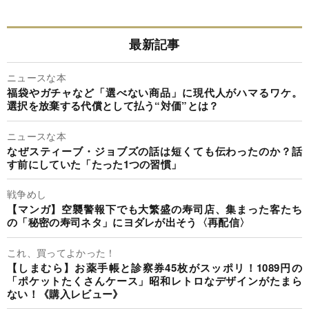
最新記事
ニュースな本
福袋やガチャなど「選べない商品」に現代人がハマるワケ。
選択を放棄する代償として払う“対価”とは？
ニュースな本
なぜスティーブ・ジョブズの話は短くても伝わったのか？話
す前にしていた「たった1つの習慣」
戦争めし
【マンガ】空襲警報下でも大繁盛の寿司店、集まった客たち
の「秘密の寿司ネタ」にヨダレが出そう〈再配信〉
これ、買ってよかった！
【しまむら】お薬手帳と診察券45枚がスッポリ！1089円の
「ポケットたくさんケース」昭和レトロなデザインがたまら
ない！《購入レビュー》