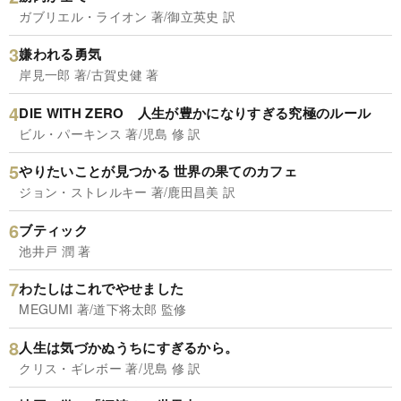
ガブリエル・ライオン 著/御立英史 訳
嫌われる勇気
岸見一郎 著/古賀史健 著
DIE WITH ZERO 人生が豊かになりすぎる究極のルール
ビル・パーキンス 著/児島 修 訳
やりたいことが見つかる 世界の果てのカフェ
ジョン・ストレルキー 著/鹿田昌美 訳
ブティック
池井戸 潤 著
わたしはこれでやせました
MEGUMI 著/道下将太郎 監修
人生は気づかぬうちにすぎるから。
クリス・ギレボー 著/児島 修 訳