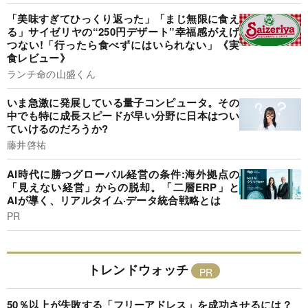
「美味すぎてひっくり返った」「まじ無限に食え
る」サイゼリヤの“250円デザート”幸福感がえげ
つない!「行ったら食べずにはいられない」《実
食レビュー》
ランチ命の山盛くん
いま急激に発展している量子コンピュータ。その
中でも特に成長スピードが早い分野に日本はつい
ていけるのだろうか?
藤井啓祐
AI時代に勝つグローバル経営の条件:海外拠点の
「見えない経営」からの脱却。「二層ERP」と
AIが導く、リアルタイム·データ統合戦略とは
PR
トレンドウォッチ
50％以上が失敗する「フリーアドレス」を成功させるには？