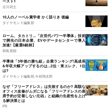
ースト1
古川武士
10人のノーベル賞学者 かく語りき 後編
ダイヤモンド編集部
ローム、タカトリ...「次世代パワー半導体」技術
で脚光の日本企業、EVやデータセンターで導入
加速!【厳選6銘柄】
和島英樹
半導体「3年後の勝ち組」企業ランキング!高成長
&年収大幅アップするのは...2位・東エレク、1位
は?
ダイヤモンド編集部,今枝翔太郎
なぜ「フリーアドレス」は失敗するのか? 高額な
オフィス改修がムダになる「フリーアドレスの座
席予約が定着しない元凶」と組織の生産性を上げ
る解決策とは
PR