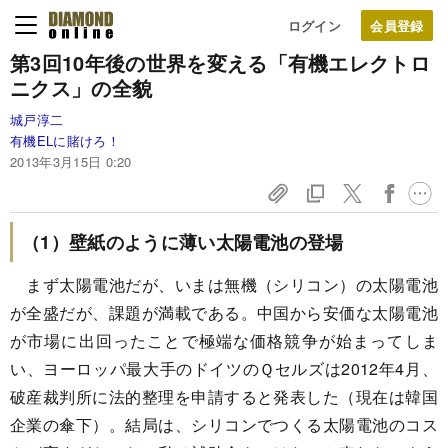
ログイン
第3回
10年後の世界を変える
「有機エレクトロ
ニクス」の全貌
城戸淳二
有機ELに賭けろ！
2013年3月15日 0:20
（1）壁紙のように薄い太陽電池の登場
まず太陽電池だが、いまは無機（シリコン）の太陽電池
が全盛だが、課題が満載である。中国から安価な太陽電池
が市場に出回ったことで極端な価格競争が始まってしま
い、ヨーロッパ最大手のドイツのＱセルズは2012年4月、
破産裁判所に法的整理を申請すると発表した（現在は韓国
企業の傘下）。結局は、シリコンでつくる太陽電池のコス