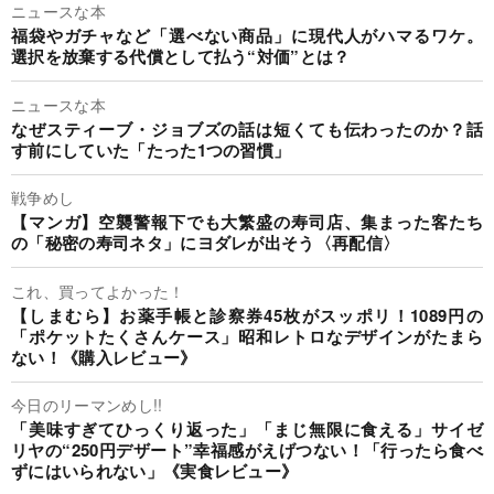
ニュースな本
福袋やガチャなど「選べない商品」に現代人がハマるワケ。
選択を放棄する代償として払う“対価”とは？
ニュースな本
なぜスティーブ・ジョブズの話は短くても伝わったのか？話
す前にしていた「たった1つの習慣」
戦争めし
【マンガ】空襲警報下でも大繁盛の寿司店、集まった客たち
の「秘密の寿司ネタ」にヨダレが出そう〈再配信〉
これ、買ってよかった！
【しまむら】お薬手帳と診察券45枚がスッポリ！1089円の
「ポケットたくさんケース」昭和レトロなデザインがたまら
ない！《購入レビュー》
今日のリーマンめし!!
「美味すぎてひっくり返った」「まじ無限に食える」サイゼ
リヤの“250円デザート”幸福感がえげつない！「行ったら食べ
ずにはいられない」《実食レビュー》