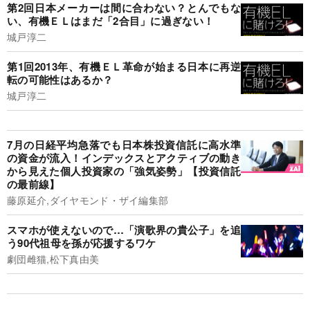
第2回日本メーカーは間に合わない？とんでもな
い、有機ＥＬはまだ「2合目」に過ぎない！
城戸淳二
第1回2013年、有機ＥＬ革命が始まる日本に再逆
転の可能性はあるか？
城戸淳二
7月の日経平均急落でも日本株投資信託に高水準
の資金が流入！インデックスとアクティブの動き
から見えた個人投資家の「強気姿勢」【投資信託
の最前線】
藤原延介,ダイヤモンド・ザイ編集部
スマホが使えないので…「演歌界の貴公子」を追
う90代祖母を孫が応援するワケ
劇団雌猫,松下真由美