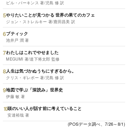
ビル・パーキンス 著/児島 修 訳
やりたいことが見つかる 世界の果てのカフェ
ジョン・ストレルキー 著/鹿田昌美 訳
ブティック
池井戸 潤 著
わたしはこれでやせました
MEGUMI 著/道下将太郎 監修
人生は気づかぬうちにすぎるから。
クリス・ギレボー 著/児島 修 訳
地図で学ぶ「深読み」世界史
伊藤 敏 著
頭のいい人が話す前に考えていること
安達裕哉 著
(POSデータ調べ、7/26～8/1)