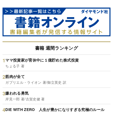
書籍 週間ランキング
ママ投資家が育休中に１億貯めた株式投資
ちょる子 著
筋肉が全て
ガブリエル・ライオン 著/御立英史 訳
嫌われる勇気
岸見一郎 著/古賀史健 著
DIE WITH ZERO 人生が豊かになりすぎる究極のルール