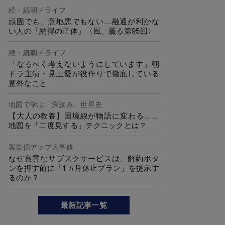
続・続朝ドライフ
頑固でも、意地悪でもない…融通が利かな
い人の「納得の正体」〈風、薫る第95回〉
続・続朝ドライフ
「なるべく考えないようにしています」朝
ドラ主演・見上愛が役作りで徹底している
意外なこと
地図で学ぶ「深読み」世界史
【大人の教養】国境線が物語に変わる……
地図を「二度見する」テクニックとは？
客単価アップ大事典
なぜ良質なサブスクサービスは、解約ボタ
ンを押す前に「1ヵ月休止プラン」を提示す
るのか？
最新記事一覧