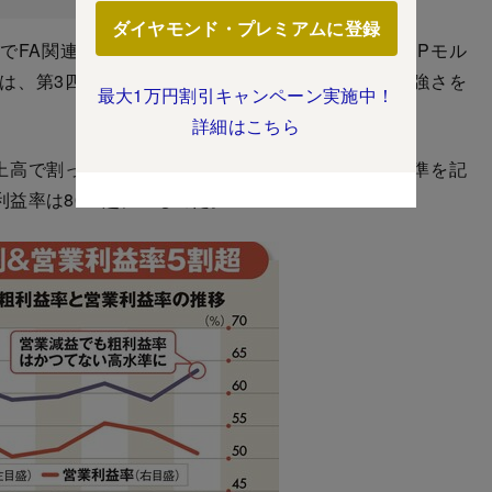
ダイヤモンド・プレミアムに登録
FA関連機器が振るわなかったためだ。もっともJPモル
は、第3四半期決算の結果が「むしろキーエンスの強さを
最大1万円割引キャンペーン実施中！
詳細はこちら
上高で割った「粗利益率」がかつてないほどの高水準を記
利益率は80％超に上るのだ。