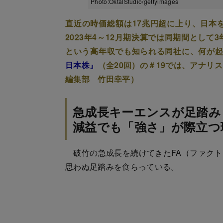
Photo:OktalStudio/gettyimages
直近の時価総額は17兆円超に上り、日本
2023年4～12月期決算では同期間として
という高年収でも知られる同社に、何が
日本株』
（全20回）の＃19では、アナ
編集部 竹田幸平）
急成長キーエンスが足踏み
減益でも「強さ」が際立つ
破竹の急成長を続けてきたFA（ファクト
思わぬ足踏みを食らっている。