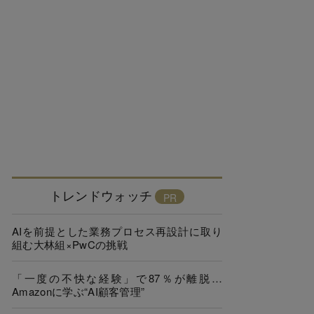
トレンドウォッチ
AIを前提とした業務プロセス再設計に取り
組む大林組×PwCの挑戦
「一度の不快な経験」で87％が離脱…
Amazonに学ぶ“AI顧客管理”