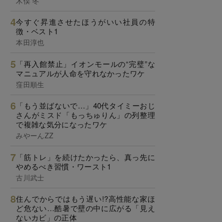
木俣 冬
今すぐ昇進させたほうがいい社員の特
徴・ベスト1
本田淳也
「再入館禁止」イオンモールの“完璧”な
マニュアルが人命を守れなかったワケ
窪田順生
「もう並ばないで…」40代タイミーおじ
さんがミスド「もっちゅりん」の列整理
で複雑な気分になったワケ
みやーんZZ
「筋トレ」を続けたかったら、真っ先に
やめるべき習慣・ワースト1
古川武士
住んでからではもう遅い!?高性能な家ほ
ど危ない…酷暑で壁の中に広がる「見え
ないカビ」の正体