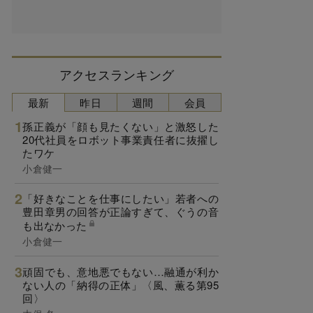
アクセスランキング
最新
昨日
週間
会員
孫正義が「顔も見たくない」と激怒した
20代社員をロボット事業責任者に抜擢し
たワケ
小倉健一
「好きなことを仕事にしたい」若者への
豊田章男の回答が正論すぎて、ぐうの音
も出なかった
小倉健一
頑固でも、意地悪でもない…融通が利か
ない人の「納得の正体」〈風、薫る第95
回〉