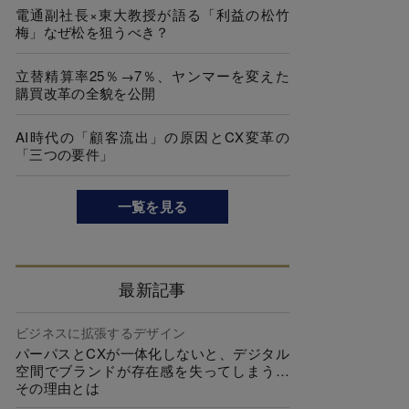
電通副社長×東大教授が語る「利益の松竹
梅」なぜ松を狙うべき？
立替精算率25％→7％、ヤンマーを変えた
購買改革の全貌を公開
AI時代の「顧客流出」の原因とCX変革の
「三つの要件」
一覧を見る
最新記事
ビジネスに拡張するデザイン
パーパスとCXが一体化しないと、デジタル
空間でブランドが存在感を失ってしまう…
その理由とは