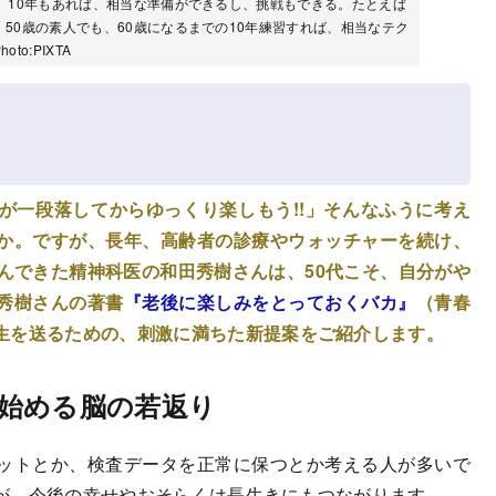
。10年もあれば、相当な準備ができるし、挑戦もできる。たとえば
50歳の素人でも、60歳になるまでの10年練習すれば、相当なテク
o:PIXTA
が一段落してからゆっくり楽しもう!!」そんなふうに考え
か。ですが、長年、高齢者の診療やウォッチャーを続け、
んできた精神科医の和田秀樹さんは、50代こそ、自分がや
秀樹さんの著書
『老後に楽しみをとっておくバカ』
（青春
生を送るための、刺激に満ちた新提案をご紹介します。
始める脳の若返り
ットとか、検査データを正常に保つとか考える人が多いで
が、今後の幸せやおそらくは長生きにもつながります。