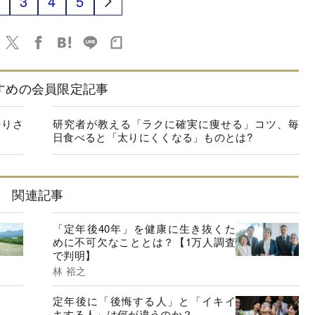
3
4
5
すめの会員限定記事
やりさ
研究者が教える「ラクに確実に痩せる」コツ、毎
日食べると「太りにくくなる」ものとは?
関連記事
「定年後40年」を健康に生き抜くた
めに不可欠なこととは？【1万人調査
で判明】
林 裕之
定年後に「後悔する人」と「イキイ
キする人」は何が違うのか？