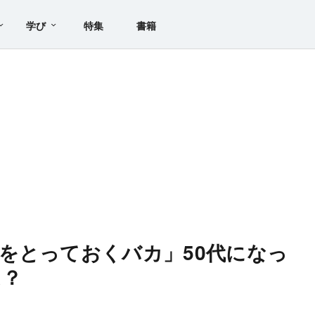
学び
特集
書籍
をとっておくバカ」50代になっ
は？