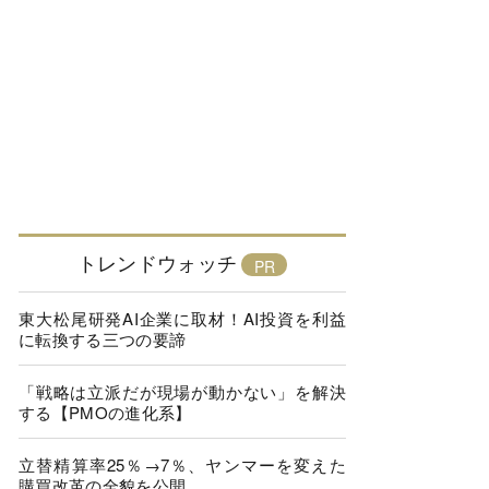
トレンドウォッチ
東大松尾研発AI企業に取材！AI投資を利益
に転換する三つの要諦
「戦略は立派だが現場が動かない」を解決
する【PMOの進化系】
立替精算率25％→7％、ヤンマーを変えた
購買改革の全貌を公開