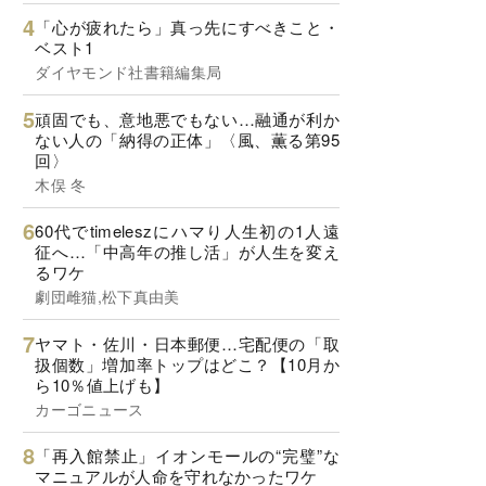
「心が疲れたら」真っ先にすべきこと・
ベスト1
ダイヤモンド社書籍編集局
頑固でも、意地悪でもない…融通が利か
ない人の「納得の正体」〈風、薫る第95
回〉
木俣 冬
60代でtimeleszにハマり人生初の1人遠
征へ…「中高年の推し活」が人生を変え
るワケ
劇団雌猫,松下真由美
ヤマト・佐川・日本郵便…宅配便の「取
扱個数」増加率トップはどこ？【10月か
ら10％値上げも】
カーゴニュース
「再入館禁止」イオンモールの“完璧”な
マニュアルが人命を守れなかったワケ