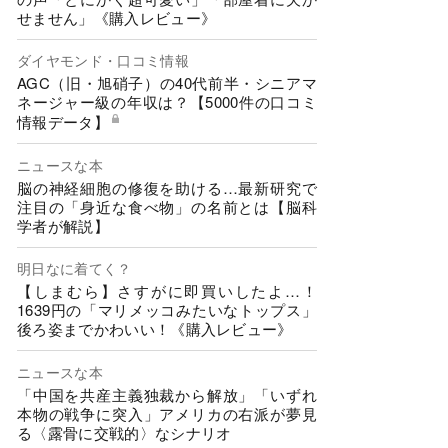
せません」《購入レビュー》
ダイヤモンド・口コミ情報
AGC（旧・旭硝子）の40代前半・シニアマ
ネージャー級の年収は？【5000件の口コミ
情報データ】
ニュースな本
脳の神経細胞の修復を助ける…最新研究で
注目の「身近な食べ物」の名前とは【脳科
学者が解説】
明日なに着てく？
【しまむら】さすがに即買いしたよ…！
1639円の「マリメッコみたいなトップス」
後ろ姿までかわいい！《購入レビュー》
ニュースな本
「中国を共産主義独裁から解放」「いずれ
本物の戦争に突入」アメリカの右派が夢見
る〈露骨に交戦的〉なシナリオ