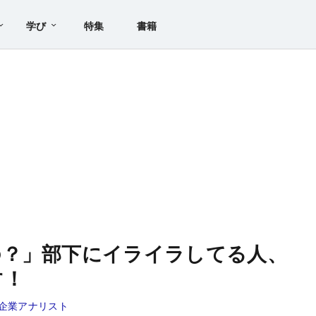
学び
特集
書籍
の？」部下にイライラしてる人、
す！
企業アナリスト