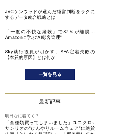
JVCケンウッドが選んだ経営判断をラクに
するデータ統合戦略とは
「一度の不快な経験」で87％が離脱…
Amazonに学ぶ“AI顧客管理”
Sky執行役員が明かす、SFA定着失敗の
【本質的原因】とは何か
一覧を見る
最新記事
明日なに着てく？
「全種類買ってしまいました」ユニクロ×
サンリオの“ひんやりルームウェア”に絶賛
の声「とにかく超可愛い」「部屋着に欠か