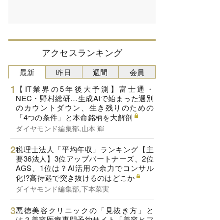
アクセスランキング
最新
昨日
週間
会員
【IT業界の5年後大予測】富士通・
NEC・野村総研…生成AIで始まった選別
のカウントダウン、生き残りのための
「4つの条件」と本命銘柄を大解剖
ダイヤモンド編集部,山本 輝
税理士法人「平均年収」ランキング【主
要36法人】3位アップパートナーズ、2位
AGS、1位は？AI活用の余力でコンサル
化!?高待遇で突き抜けるのはどこか
ダイヤモンド編集部,下本菜実
悪徳美容クリニックの「見抜き方」と
は？美容医療専門予約サイト「美容ヒフ