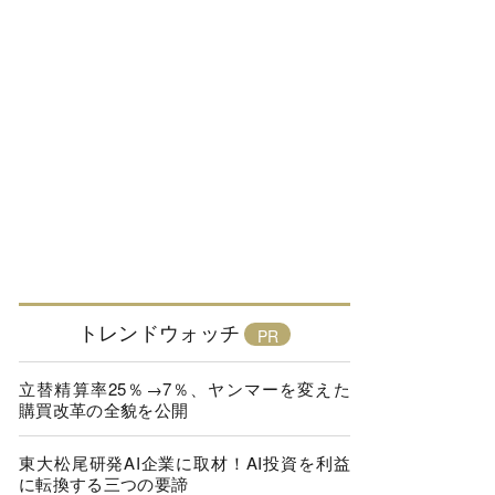
トレンドウォッチ
立替精算率25％→7％、ヤンマーを変えた
購買改革の全貌を公開
東大松尾研発AI企業に取材！AI投資を利益
に転換する三つの要諦