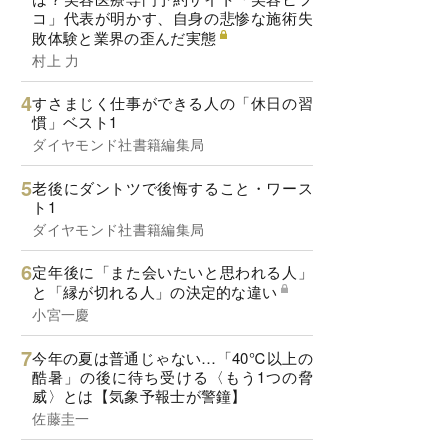
コ」代表が明かす、自身の悲惨な施術失
敗体験と業界の歪んだ実態
村上 力
すさまじく仕事ができる人の「休日の習
慣」ベスト1
ダイヤモンド社書籍編集局
老後にダントツで後悔すること・ワース
ト1
ダイヤモンド社書籍編集局
定年後に「また会いたいと思われる人」
と「縁が切れる人」の決定的な違い
小宮一慶
今年の夏は普通じゃない…「40℃以上の
酷暑」の後に待ち受ける〈もう1つの脅
威〉とは【気象予報士が警鐘】
佐藤圭一