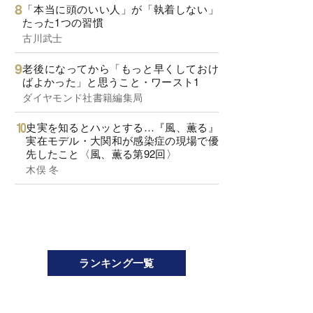
「本当に頭のいい人」が「執着しない」
たった1つの習慣
古川武士
老後になってから「もっと早くしておけ
ばよかった」と思うこと・ワースト1
ダイヤモンド社書籍編集局
史実を知るとハッとする…『風、薫る』
実在モデル・大関和が感染症の現場で優
先したこと〈風、薫る第92回〉
木俣 冬
ランキング一覧