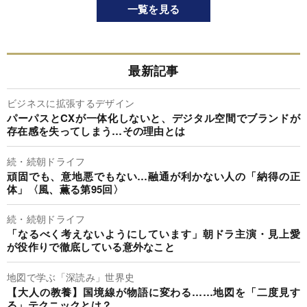
一覧を見る
最新記事
ビジネスに拡張するデザイン
パーパスとCXが一体化しないと、デジタル空間でブランドが
存在感を失ってしまう…その理由とは
続・続朝ドライフ
頑固でも、意地悪でもない…融通が利かない人の「納得の正
体」〈風、薫る第95回〉
続・続朝ドライフ
「なるべく考えないようにしています」朝ドラ主演・見上愛
が役作りで徹底している意外なこと
地図で学ぶ「深読み」世界史
【大人の教養】国境線が物語に変わる……地図を「二度見す
る」テクニックとは？