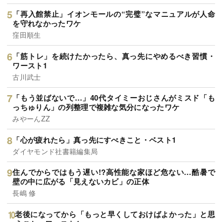
「再入館禁止」イオンモールの“完璧”なマニュアルが人命
を守れなかったワケ
窪田順生
「筋トレ」を続けたかったら、真っ先にやめるべき習慣・
ワースト1
古川武士
「もう並ばないで…」40代タイミーおじさんがミスド「も
っちゅりん」の列整理で複雑な気分になったワケ
みやーんZZ
「心が疲れたら」真っ先にすべきこと・ベスト1
ダイヤモンド社書籍編集局
住んでからではもう遅い!?高性能な家ほど危ない…酷暑で
壁の中に広がる「見えないカビ」の正体
長嶋 修
老後になってから「もっと早くしておけばよかった」と思