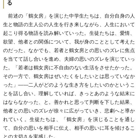
る
前述の「鶴女房」を演じた中学生たちは、自分自身の人
生と物語の主人公の人生を行き来しながら、人生において
起こり得る物語を読み解いていった。生徒たちは、愛情、
欲望、他者との関係について、我が身のこととして考えた
のだった。なかでも、若者と鶴女房との思いのズレに焦点
を当てて話し合いを進め、夫婦の思いのズレを演じていっ
た。「若者は鶴女房に不自由のない生活をさせたかった。
その一方で、鶴女房はぜいたくをしたいとは思っていなか
った」――二人がどのような生き方をしたいのかというこ
とを話し合い、理解していれば、きっとあのような結末に
はならなかった、と。善かれと思って判断を下した結果、
他者との思いのズレが徐々に広がっていき、悲劇へと導か
れていく。生徒たちは、「鶴女房」を演じることを通し
て、自分の思いを相手に伝え、相手の思いに耳を傾けるこ
との大切さを実感した。