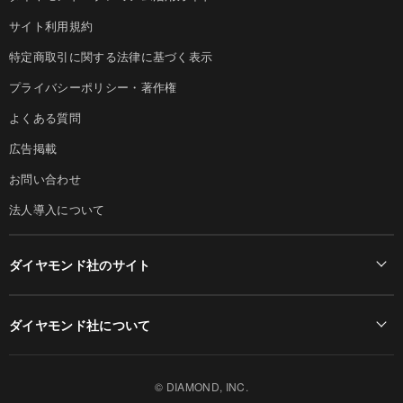
サイト利用規約
特定商取引に関する法律に基づく表示
プライバシーポリシー・著作権
よくある質問
広告掲載
お問い合わせ
法人導入について
ダイヤモンド社のサイト
Diamond Online(English)
ダイヤモンド社について
週刊ダイヤモンド
ダイヤモンド社TOP
DIAMONDハーバード・ビジネス・レビュー
© DIAMOND, INC.
会社概要
ダイヤモンドZAi（デジタル版）