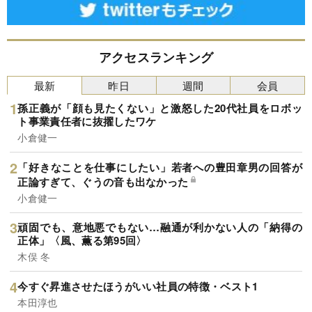
アクセスランキング
最新
昨日
週間
会員
孫正義が「顔も見たくない」と激怒した20代社員をロボッ
ト事業責任者に抜擢したワケ
小倉健一
「好きなことを仕事にしたい」若者への豊田章男の回答が
正論すぎて、ぐうの音も出なかった
小倉健一
頑固でも、意地悪でもない…融通が利かない人の「納得の
正体」〈風、薫る第95回〉
木俣 冬
今すぐ昇進させたほうがいい社員の特徴・ベスト1
本田淳也