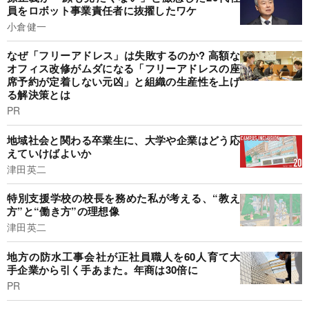
員をロボット事業責任者に抜擢したワケ
小倉健一
なぜ「フリーアドレス」は失敗するのか? 高額な
オフィス改修がムダになる「フリーアドレスの座
席予約が定着しない元凶」と組織の生産性を上げ
る解決策とは
PR
地域社会と関わる卒業生に、大学や企業はどう応
えていけばよいか
津田英二
特別支援学校の校長を務めた私が考える、“教え
方”と“働き方”の理想像
津田英二
地方の防水工事会社が正社員職人を60人育て大
手企業から引く手あまた。年商は30倍に
PR