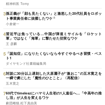
精神科医 Tomy
孫正義が「顔も見たくない」と激怒した20代社員をロボッ
ト事業責任者に抜擢したワケ
小倉健一
習近平は焦っている…中国が弾道ミサイルを「ロケット
軍」ではなく「海軍」に撃たせた切実なワケ
王 彦麟
「認知症」になりたくないなら今すぐやるべき習慣・ベス
ト1
ダイヤモンド社書籍編集局
対談に30分以上遅刻した大原麗子が“激おこ”の五木寛之を
一瞬で虜にした「魔性のひとこと」〈再配信〉
五木寛之
60代でtimeleszにハマり人生初の1人遠征へ…「中高年の推
し活」が人生を変えるワケ
劇団雌猫,松下真由美