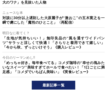
大のワナ」を見抜いた人物
ニュースな本
対談に30分以上遅刻した大原麗子が“激おこ”の五木寛之を一
瞬で虜にした「魔性のひとこと」〈再配信〉
明日なに着てく？
「生地が気持ちいい！」無印良品の“風を通すワイドパン
ツ”サラッと涼しくて快適！「さらりと着用できて嬉しい」
「今から秋、ずっといけそう」《購入レビュー》
今日のリーマンめし!!
「めっちゃ好き。毎年食べてる」コメダ珈琲の“幸せの塊みた
いなスイーツ”美味すぎてホールで食べたい！「1口ごとに満
足感」「コメダでいちばん美味い」《実食レビュー》
最新記事一覧