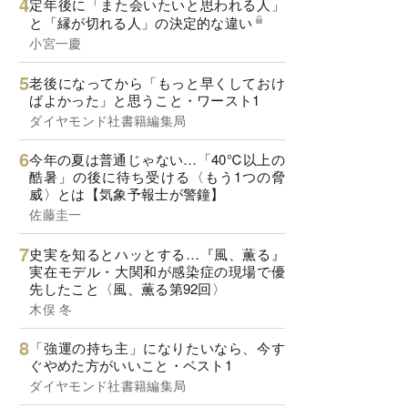
定年後に「また会いたいと思われる人」
と「縁が切れる人」の決定的な違い
小宮一慶
老後になってから「もっと早くしておけ
ばよかった」と思うこと・ワースト1
ダイヤモンド社書籍編集局
今年の夏は普通じゃない…「40℃以上の
酷暑」の後に待ち受ける〈もう1つの脅
威〉とは【気象予報士が警鐘】
佐藤圭一
史実を知るとハッとする…『風、薫る』
実在モデル・大関和が感染症の現場で優
先したこと〈風、薫る第92回〉
木俣 冬
「強運の持ち主」になりたいなら、今す
ぐやめた方がいいこと・ベスト1
ダイヤモンド社書籍編集局