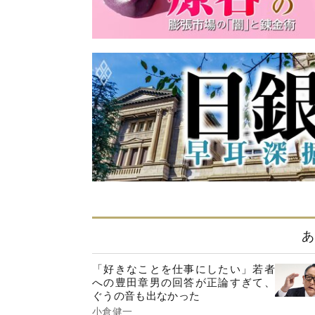
あ
「好きなことを仕事にしたい」若者
への豊田章男の回答が正論すぎて、
ぐうの音も出なかった
小倉健一