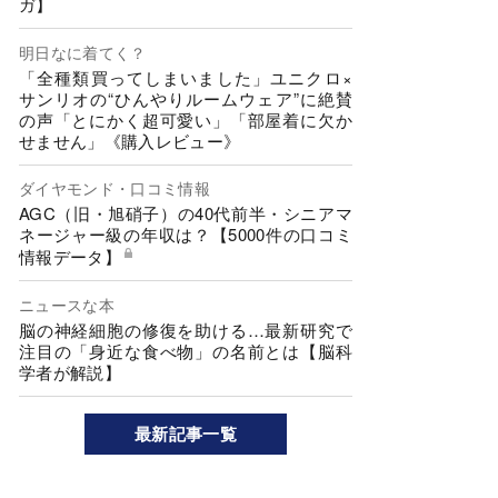
ガ】
明日なに着てく？
「全種類買ってしまいました」ユニクロ×
サンリオの“ひんやりルームウェア”に絶賛
の声「とにかく超可愛い」「部屋着に欠か
せません」《購入レビュー》
ダイヤモンド・口コミ情報
AGC（旧・旭硝子）の40代前半・シニアマ
ネージャー級の年収は？【5000件の口コミ
情報データ】
ニュースな本
脳の神経細胞の修復を助ける…最新研究で
注目の「身近な食べ物」の名前とは【脳科
学者が解説】
最新記事一覧