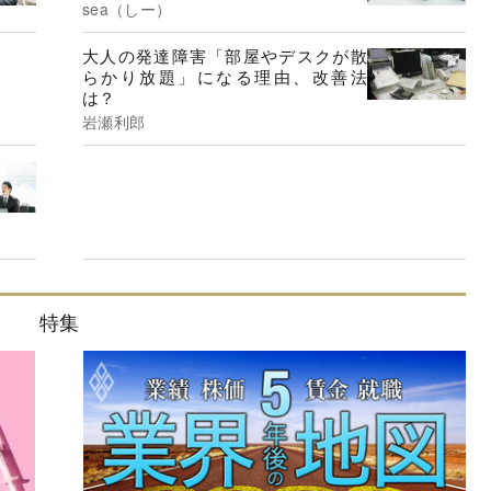
sea（しー）
大人の発達障害「部屋やデスクが散
らかり放題」になる理由、改善法
は？
岩瀬利郎
特集