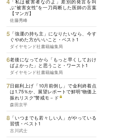
「私は被害者なのよ」差別的発言を叫
ぶ“被害女性”を一刀両断した医師の言葉
【マンガ】
佐藤秀峰
「強運の持ち主」になりたいなら、今す
ぐやめた方がいいこと・ベスト1
ダイヤモンド社書籍編集局
老後になってから「もっと早くしておけ
ばよかった」と思うこと・ワースト1
ダイヤモンド社書籍編集局
日銀利上げ「10月前倒し」で金利終着点
は1.75％か、展望レポートで鮮明“物価上
振れリスク”警戒モ－ド
森田京平
「いつまでも若々しい人」がやっている
習慣・ベスト1
古川武士