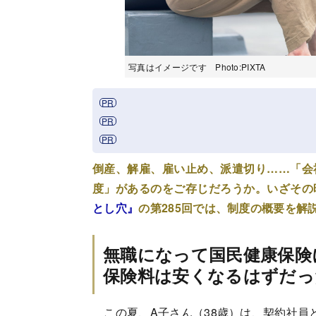
写真はイメージです Photo:PIXTA
倒産、解雇、雇い止め、派遣切り……「会
度」があるのをご存じだろうか。いざその
とし穴』
の第285回では、制度の概要を解
無職になって国民健康保険
保険料は安くなるはずだっ
この夏、A子さん（38歳）は、契約社員