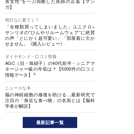
害女性”を一刀両断した医師の言葉【マン
ガ】
明日なに着てく？
「全種類買ってしまいました」ユニクロ×
サンリオの“ひんやりルームウェア”に絶賛
の声「とにかく超可愛い」「部屋着に欠か
せません」《購入レビュー》
ダイヤモンド・口コミ情報
AGC（旧・旭硝子）の40代前半・シニアマ
ネージャー級の年収は？【5000件の口コミ
情報データ】
ニュースな本
脳の神経細胞の修復を助ける…最新研究で
注目の「身近な食べ物」の名前とは【脳科
学者が解説】
最新記事一覧