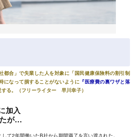
社都合」で失業した人を対象に「国民健康保険料の割引制
時になって損することがないように
『医療費の裏ワザと落
説する。（フリーライター 早川幸子）
に加入
たが…
として2年間働いたB社から期間満了を言い渡された。