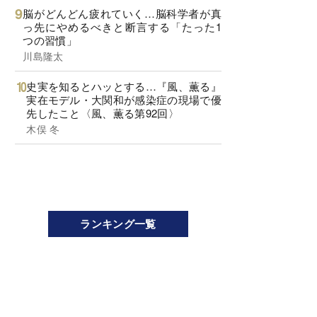
脳がどんどん疲れていく…脳科学者が真
っ先にやめるべきと断言する「たった1
つの習慣」
川島隆太
史実を知るとハッとする…『風、薫る』
実在モデル・大関和が感染症の現場で優
先したこと〈風、薫る第92回〉
木俣 冬
ランキング一覧