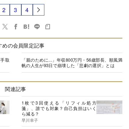
2
3
4
すめの会員限定記事
の手取
「親のために...」年収800万円・56歳部長、順風満
帆の人生が93日で崩壊した「悲劇の選択」とは
関連記事
1枚で3回使える「リフィル処方
箋」、誰でも対象？自己負担はいく
ら減る？
早川幸子