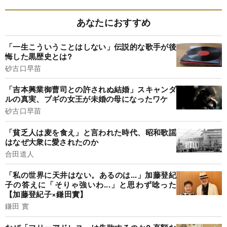
あなたにおすすめ
「一生こういうことはしない」伝説的な歌手が後
悔した黒歴史とは?
砂古口早苗
「吉本興業御曹司との許されぬ結婚」スキャンダ
ルの真実、ブギの女王が未婚の母になったワケ
砂古口早苗
「貧乏人は麦を食え」と言われた時代、昭和歌謡
はなぜ大衆に愛されたのか
合田道人
「私の世界に天井はない。あるのは...」加藤登紀
子の答えに「そりゃ強いわ...」と思わず唸った
【加藤登紀子×鎌田實】
鎌田 實