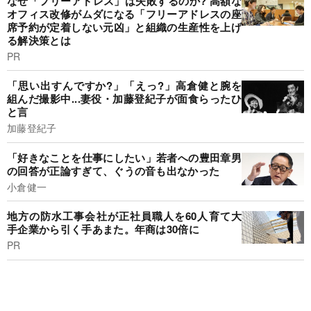
なぜ「フリーアドレス」は失敗するのか? 高額な
オフィス改修がムダになる「フリーアドレスの座
席予約が定着しない元凶」と組織の生産性を上げ
る解決策とは
PR
「思い出すんですか?」「えっ?」高倉健と腕を
組んだ撮影中...妻役・加藤登紀子が面食らったひ
と言
加藤登紀子
「好きなことを仕事にしたい」若者への豊田章男
の回答が正論すぎて、ぐうの音も出なかった
小倉健一
地方の防水工事会社が正社員職人を60人育て大
手企業から引く手あまた。年商は30倍に
PR