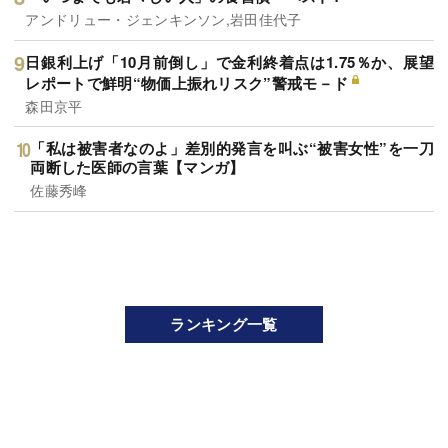
アンドリュー・ジェンキンソン,岩田佳代子
日銀利上げ「10月前倒し」で金利終着点は1.75％か、展望
レポートで鮮明“物価上振れリスク”警戒モ－ド
森田京平
「私は被害者なのよ」差別的発言を叫ぶ“被害女性”を一刀
両断した医師の言葉【マンガ】
佐藤秀峰
ランキング一覧