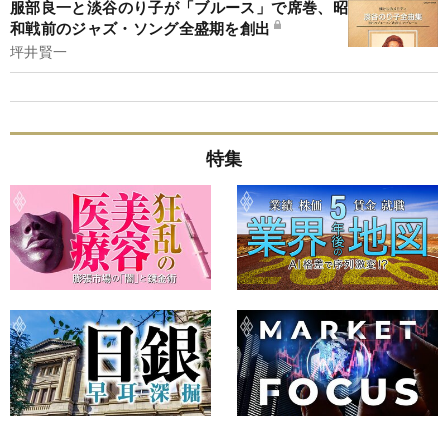
服部良一と淡谷のり子が「ブルース」で席巻、昭
和戦前のジャズ・ソング全盛期を創出
坪井賢一
特集