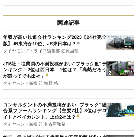
関連記事
年収が高い鉄道会社ランキング2023【24社完全
版】JR東海が10位、JR東日本は？
ダイヤモンド・ライフ編集部,笠原里穂
JR6社・従業員の不満投稿が多い“ブラック度”ラ
ンキング！2位は西日本、1位は？「高熱だろう
が這ってでも出社」
ダイヤモンド編集部,梅野 悠
コンサルタントの不満投稿が多い“ブラック”総
合系ファームランキング【主要7社】3位はデロ
イトとベイカレント、上位2社は？
ダイヤモンド編集部,名古屋和希
給与・賃上げに対する従業員の不満投稿が多い企