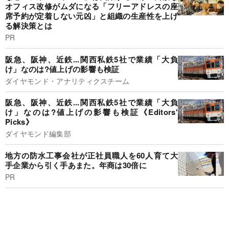
オフィス改修がムダになる「フリーアドレスの座
席予約が定着しない元凶」と組織の生産性を上げ
る解決策とは
PR
阪急、阪神、近鉄...関西私鉄5社で業績「大負
け」なのは?値上げの影響も検証
ダイヤモンド・アナリティクスチーム
阪急、阪神、近鉄...関西私鉄5社で業績「大負
け」なのは?値上げの影響も検証《Editors'
Picks》
ダイヤモンド編集部
地方の防水工事会社が正社員職人を60人育て大
手企業から引く手あまた。年商は30倍に
PR