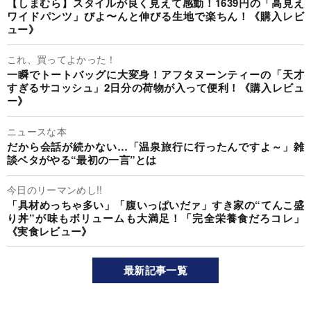
【しまむら】スタイルが良く見えて感動！1639円の「高見え
ワイドパンツ」びよ〜んと伸びる生地で楽ちん！《購入レビ
ュー》
これ、買ってよかった！
一瞬でトートバッグに大変身！アフタヌーンティーの「天才
すぎるサコッシュ」2日分の荷物が入って便利！《購入レビュ
ー》
ニュースな本
だから会話が続かない…「温泉旅行に行ったんですよ～」雑
談ベタがやる“最初の一言”とは
今日のリーマンめし!!
「具材めっちゃ多い」「腹いっぱいだァ」すき家の“てんこ盛
り丼”が味もボリュームも大満足！「完全栄養食だろコレ」
《実食レビュー》
最新記事一覧