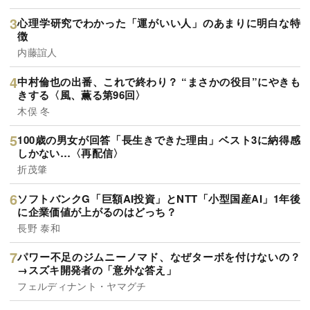
心理学研究でわかった「運がいい人」のあまりに明白な特
徴
内藤誼人
中村倫也の出番、これで終わり？ “まさかの役目”にやきも
きする〈風、薫る第96回〉
木俣 冬
100歳の男女が回答「長生きできた理由」ベスト3に納得感
しかない…〈再配信〉
折茂肇
ソフトバンクG「巨額AI投資」とNTT「小型国産AI」1年後
に企業価値が上がるのはどっち？
長野 泰和
パワー不足のジムニーノマド、なぜターボを付けないの？
→スズキ開発者の「意外な答え」
フェルディナント・ヤマグチ