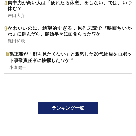
集中力が高い人は「疲れたら休憩」をしない。では、いつ
休む？
戸田大介
かわいいのに、絶望的すぎる…原作未読で『映画ちいか
わ』に挑んだら、開始早々に面食らったワケ
鎌田和歌
孫正義が「顔も見たくない」と激怒した20代社員をロボッ
ト事業責任者に抜擢したワケ
小倉健一
ランキング一覧