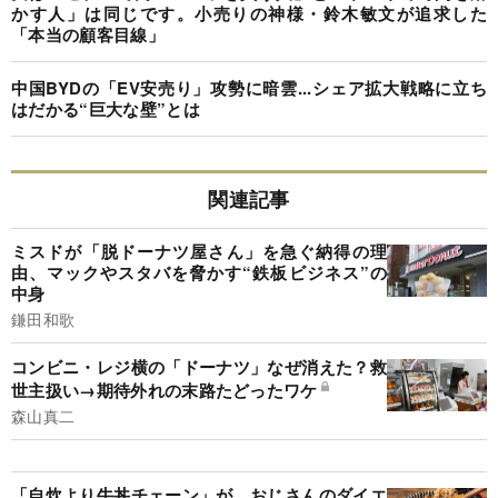
かす人」は同じです。小売りの神様・鈴木敏文が追求した
「本当の顧客目線」
中国BYDの「EV安売り」攻勢に暗雲...シェア拡大戦略に立ち
はだかる“巨大な壁”とは
関連記事
ミスドが「脱ドーナツ屋さん」を急ぐ納得の理
由、マックやスタバを脅かす“鉄板ビジネス”の
中身
鎌田和歌
コンビニ・レジ横の「ドーナツ」なぜ消えた？救
世主扱い→期待外れの末路たどったワケ
森山真二
「自炊より牛丼チェーン」が、おじさんのダイエ