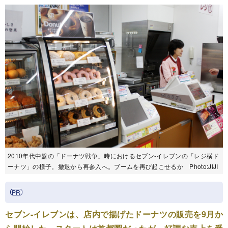
2010年代中盤の「ドーナツ戦争」時におけるセブン-イレブンの「レジ横ド
ーナツ」の様子。撤退から再参入へ。ブームを再び起こせるか Photo:JIJI
セブン-イレブンは、店内で揚げたドーナツの販売を9月か