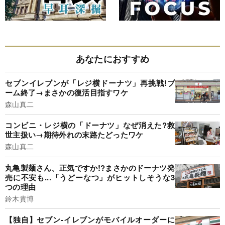
あなたにおすすめ
セブンイレブンが「レジ横ドーナツ」再挑戦!ブ
ーム終了→まさかの復活目指すワケ
森山真二
コンビニ・レジ横の「ドーナツ」なぜ消えた?救
世主扱い→期待外れの末路たどったワケ
森山真二
丸亀製麺さん、正気ですか!?まさかのドーナツ発
売に不安も...「うどーなつ」がヒットしそうな3
つの理由
鈴木貴博
【独自】セブン-イレブンがモバイルオーダーに