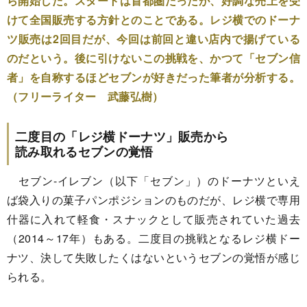
ら開始した。スタートは首都圏だったが、好調な売上を受
けて全国販売する方針とのことである。レジ横でのドーナ
ツ販売は2回目だが、今回は前回と違い店内で揚げている
のだという。後に引けないこの挑戦を、かつて「セブン信
者」を自称するほどセブンが好きだった筆者が分析する。
（フリーライター 武藤弘樹）
二度目の「レジ横ドーナツ」販売から
読み取れるセブンの覚悟
セブン-イレブン（以下「セブン」）のドーナツといえ
ば袋入りの菓子パンポジションのものだが、レジ横で専用
什器に入れて軽食・スナックとして販売されていた過去
（2014～17年）もある。二度目の挑戦となるレジ横ドー
ナツ、決して失敗したくはないというセブンの覚悟が感じ
られる。