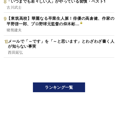
「いつまでも若々しい人」がやっている習慣・ベスト1
古川武士
【東筑高校】華麗なる卒業生人脈！俳優の高倉健、作家の
平野啓一郎、プロ野球元監督の仰木彬…
猪熊建夫
メールで「～です」を「～と思います」とわざわざ書く人
が知らない事実
西田延弘
ランキング一覧