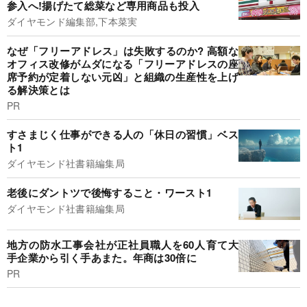
参入へ!揚げたて総菜など専用商品も投入
ダイヤモンド編集部,下本菜実
なぜ「フリーアドレス」は失敗するのか? 高額な
オフィス改修がムダになる「フリーアドレスの座
席予約が定着しない元凶」と組織の生産性を上げ
る解決策とは
PR
すさまじく仕事ができる人の「休日の習慣」ベス
ト1
ダイヤモンド社書籍編集局
老後にダントツで後悔すること・ワースト1
ダイヤモンド社書籍編集局
地方の防水工事会社が正社員職人を60人育て大
手企業から引く手あまた。年商は30倍に
PR