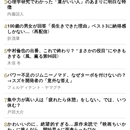
心理学研究でわかった「運がいい人」のあまりに明白な特
徴
内藤誼人
100歳の男女が回答「長生きできた理由」ベスト3に納得感
しかない…〈再配信〉
折茂肇
中村倫也の出番、これで終わり？ “まさかの役目”にやきも
きする〈風、薫る第96回〉
木俣 冬
パワー不足のジムニーノマド、なぜターボを付けないの？
→スズキ開発者の「意外な答え」
フェルディナント・ヤマグチ
集中力が高い人は「疲れたら休憩」をしない。では、いつ
休む？
戸田大介
かわいいのに、絶望的すぎる…原作未読で『映画ちいか
わ』に挑んだら、開始早々に面食らったワケ