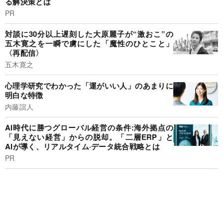
る解決策とは
PR
対談に30分以上遅刻した大原麗子が“激おこ”の
五木寛之を一瞬で虜にした「魔性のひとこと」
〈再配信〉
五木寛之
心理学研究でわかった「運がいい人」のあまりに
明白な特徴
内藤誼人
AI時代に勝つグローバル経営の条件:海外拠点の
「見えない経営」からの脱却。「二層ERP」と
AIが導く、リアルタイム·データ統合戦略とは
PR