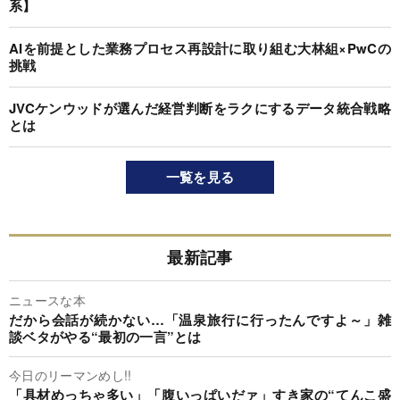
系】
AIを前提とした業務プロセス再設計に取り組む大林組×PwCの
挑戦
JVCケンウッドが選んだ経営判断をラクにするデータ統合戦略
とは
一覧を見る
最新記事
ニュースな本
だから会話が続かない…「温泉旅行に行ったんですよ～」雑
談ベタがやる“最初の一言”とは
今日のリーマンめし!!
「具材めっちゃ多い」「腹いっぱいだァ」すき家の“てんこ盛