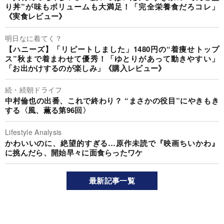
り丼”が味もボリュームも大満足！「完全栄養食だろコレ」
《実食レビュー》
明日なに着てく？
【ハニーズ】「リピートしました」1480円の“着痩せトップ
ス”秋まで着まわせて優秀！「ゆとりがあって動きやすい」
「お出かけするのが楽しみ」《購入レビュー》
続・続朝ドライフ
中村倫也の出番、これで終わり？ “まさかの役目”にやきもき
する〈風、薫る第96回〉
Lifestyle Analysis
かわいいのに、絶望的すぎる…原作未読で『映画ちいかわ』
に挑んだら、開始早々に面食らったワケ
最新記事一覧