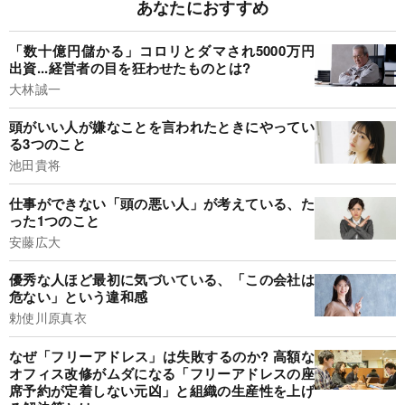
あなたにおすすめ
「数十億円儲かる」コロリとダマされ5000万円
出資...経営者の目を狂わせたものとは?
大林誠一
頭がいい人が嫌なことを言われたときにやってい
る3つのこと
池田貴将
仕事ができない「頭の悪い人」が考えている、た
った1つのこと
安藤広大
優秀な人ほど最初に気づいている、「この会社は
危ない」という違和感
勅使川原真衣
なぜ「フリーアドレス」は失敗するのか? 高額な
オフィス改修がムダになる「フリーアドレスの座
席予約が定着しない元凶」と組織の生産性を上げ