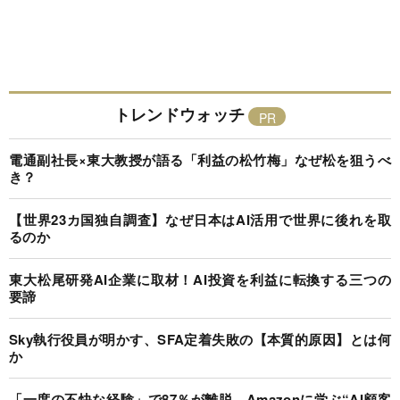
トレンドウォッチ
電通副社長×東大教授が語る「利益の松竹梅」なぜ松を狙うべ
き？
【世界23カ国独自調査】なぜ日本はAI活用で世界に後れを取
るのか
東大松尾研発AI企業に取材！AI投資を利益に転換する三つの
要諦
Sky執行役員が明かす、SFA定着失敗の【本質的原因】とは何
か
「一度の不快な経験」で87％が離脱…Amazonに学ぶ“AI顧客