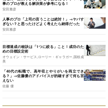
事のプロが教える解決策が参考になる！
安田雅彦
人事のプロ「上司の言うことは絶対！」→ヤバす
ぎない？と思ったけどよく考えたら納得だった
安田雅彦
目標達成の秘訣は「1つに絞る」こと！成功のた
めの目標設定術
オウェイン・サービス,ローリー・ギャラガー,国枝成
美
「40代の転職で、高年収とやりがいを両立でき
る？」→佐藤優のアドバイスが的確すぎて何も言
えない
佐藤 優