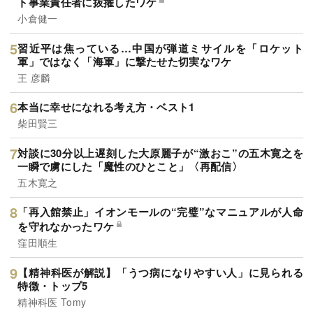
ト事業責任者に抜擢したワケ
小倉健一
習近平は焦っている…中国が弾道ミサイルを「ロケット
軍」ではなく「海軍」に撃たせた切実なワケ
王 彦麟
本当に幸せになれる考え方・ベスト1
柴田賢三
対談に30分以上遅刻した大原麗子が“激おこ”の五木寛之を
一瞬で虜にした「魔性のひとこと」〈再配信〉
五木寛之
「再入館禁止」イオンモールの“完璧”なマニュアルが人命
を守れなかったワケ
窪田順生
【精神科医が解説】「うつ病になりやすい人」に見られる
特徴・トップ5
精神科医 Tomy