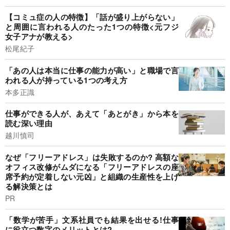
【コミュ症の人の特徴】「話が盛り上がらない」
と周囲に言われる人のたった1つの特徴<元フジ
女子アナが教える>
松尾紀子
「あの人は本当に仕事の能力が高い」と職場で言
われる人が持っている1つの考え方
本多正識
仕事ができる人が、あえて「あとがき」から本を
読む深い理由
越川慎司
なぜ「フリーアドレス」は失敗するのか? 高額な
オフィス改修がムダになる「フリーアドレスの座
席予約が定着しない元凶」と組織の生産性を上げ
る解決策とは
PR
「数学が苦手」文系社員でも結果を出せる!仕事
に役立つ数字のメリットとは?