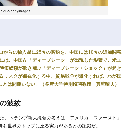
la/gettyimages
コからの輸入品に25％の関税を、中国には10％の追加関税
には、中国AI「ディープシーク」が出現した影響で、米エ
の時価総額が吹き飛ぶ「ディープシーク・ショック」が起き
るリスクが顕在化する中、貿易戦争が激化すれば、わが国
ことは間違いない。（多摩大学特別招聘教授 真壁昭夫）
の波紋
した。トランプ新大統領の考えは「アメリカ・ファースト」
済も世界のトップに座る実力があるとの認識だ。