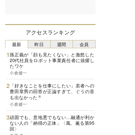
アクセスランキング
最新
昨日
週間
会員
孫正義が「顔も見たくない」と激怒した
20代社員をロボット事業責任者に抜擢し
たワケ
小倉健一
「好きなことを仕事にしたい」若者への
豊田章男の回答が正論すぎて、ぐうの音
も出なかった
小倉健一
頑固でも、意地悪でもない…融通が利か
ない人の「納得の正体」〈風、薫る第95
回〉