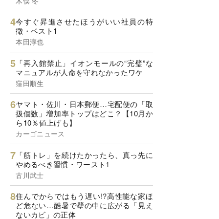
木俣 冬
今すぐ昇進させたほうがいい社員の特
徴・ベスト1
本田淳也
「再入館禁止」イオンモールの“完璧”な
マニュアルが人命を守れなかったワケ
窪田順生
ヤマト・佐川・日本郵便…宅配便の「取
扱個数」増加率トップはどこ？【10月か
ら10％値上げも】
カーゴニュース
「筋トレ」を続けたかったら、真っ先に
やめるべき習慣・ワースト1
古川武士
住んでからではもう遅い!?高性能な家ほ
ど危ない…酷暑で壁の中に広がる「見え
ないカビ」の正体