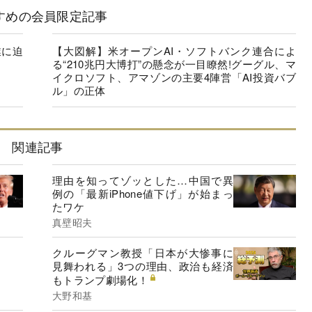
すめの会員限定記事
業に迫
【大図解】米オープンAI・ソフトバンク連合によ
る“210兆円大博打”の懸念が一目瞭然!グーグル、マ
イクロソフト、アマゾンの主要4陣営「AI投資バブ
ル」の正体
関連記事
理由を知ってゾッとした…中国で異
例の「最新iPhone値下げ」が始まっ
たワケ
真壁昭夫
クルーグマン教授「日本が大惨事に
見舞われる」3つの理由、政治も経済
もトランプ劇場化！
大野和基