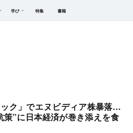
学び
特集
書籍
ョック」でエヌビディア株暴落…
対抗策”に日本経済が巻き添えを食