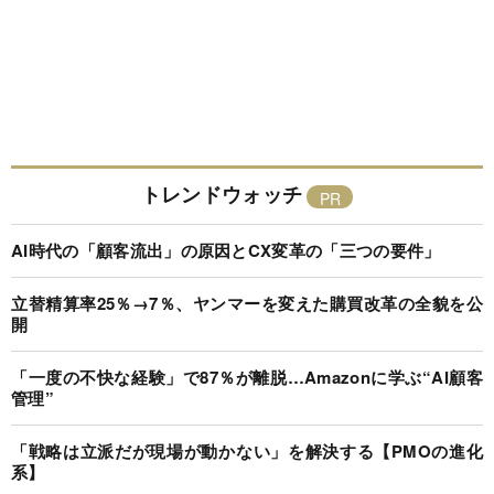
トレンドウォッチ
AI時代の「顧客流出」の原因とCX変革の「三つの要件」
立替精算率25％→7％、ヤンマーを変えた購買改革の全貌を公
開
「一度の不快な経験」で87％が離脱…Amazonに学ぶ“AI顧客
管理”
「戦略は立派だが現場が動かない」を解決する【PMOの進化
系】