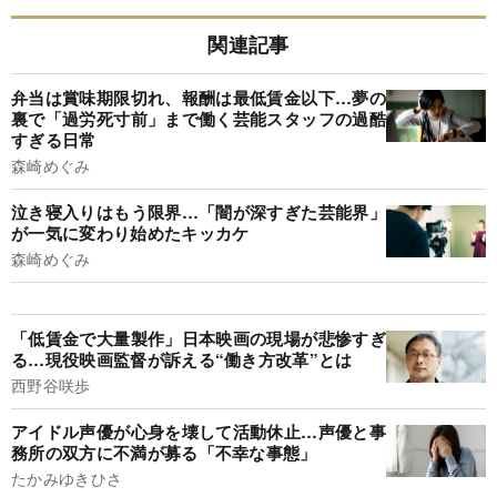
関連記事
弁当は賞味期限切れ、報酬は最低賃金以下…夢の
裏で「過労死寸前」まで働く芸能スタッフの過酷
すぎる日常
森崎めぐみ
泣き寝入りはもう限界…「闇が深すぎた芸能界」
が一気に変わり始めたキッカケ
森崎めぐみ
「低賃金で大量製作」日本映画の現場が悲惨すぎ
る…現役映画監督が訴える“働き方改革”とは
西野谷咲歩
アイドル声優が心身を壊して活動休止…声優と事
務所の双方に不満が募る「不幸な事態」
たかみゆきひさ