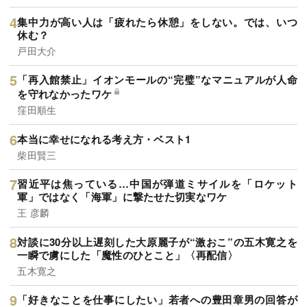
集中力が高い人は「疲れたら休憩」をしない。では、いつ
休む？
戸田大介
「再入館禁止」イオンモールの“完璧”なマニュアルが人命
を守れなかったワケ
窪田順生
本当に幸せになれる考え方・ベスト1
柴田賢三
習近平は焦っている…中国が弾道ミサイルを「ロケット
軍」ではなく「海軍」に撃たせた切実なワケ
王 彦麟
対談に30分以上遅刻した大原麗子が“激おこ”の五木寛之を
一瞬で虜にした「魔性のひとこと」〈再配信〉
五木寛之
「好きなことを仕事にしたい」若者への豊田章男の回答が