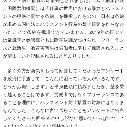
スメント防止措置の対象外とされました。ILO（編集部注
／国際労働機関）は「仕事の世界における暴力とハラスメ
ントの根絶に関する条約」を採択したものの、日本は条約
が求める国内法にハラスメント行為の禁止規定を作らなか
ったことで条約を批准できていません。2019年の国会で
は衆議院と参議院ともに附帯決議がつけられ、フリーラン
スと就活生、教育実習生は労働者に準じて保護されること
が望ましいと記載されるにとどまりました。
多くの方が勇気をもって回答してくださったアンケート
を政府に手渡して「こんなに困っている人がいるんです。
どうかお願いします」と平身低頭に頼みましたが、壁を乗
り越えることはできず、労働者ではなくフリーランスであ
ることを理由に、ハラスメント防止措置の対象にはなりま
せんでした。こんなに言いづらいことをアンケートに告白
してくださった回答者に申し訳ない思いでいっぱいで、1
人1人に会って謝りたい気持ちでした。