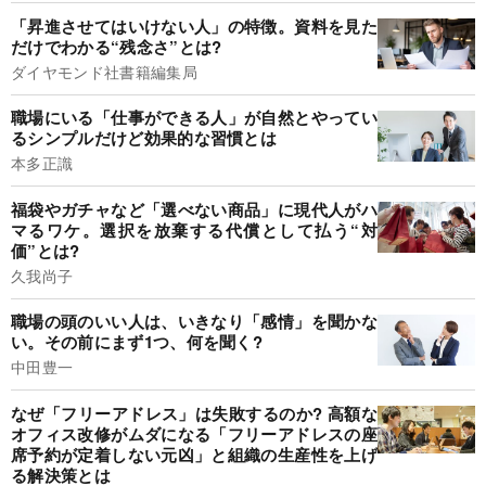
「昇進させてはいけない人」の特徴。資料を見た
だけでわかる“残念さ”とは?
ダイヤモンド社書籍編集局
職場にいる「仕事ができる人」が自然とやってい
るシンプルだけど効果的な習慣とは
本多正識
福袋やガチャなど「選べない商品」に現代人がハ
マるワケ。選択を放棄する代償として払う“対
価”とは?
久我尚子
職場の頭のいい人は、いきなり「感情」を聞かな
い。その前にまず1つ、何を聞く?
中田豊一
なぜ「フリーアドレス」は失敗するのか? 高額な
オフィス改修がムダになる「フリーアドレスの座
席予約が定着しない元凶」と組織の生産性を上げ
る解決策とは