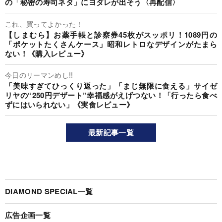
の「秘密の寿司ネタ」にヨダレが出そう〈再配信〉
これ、買ってよかった！
【しまむら】お薬手帳と診察券45枚がスッポリ！1089円の
「ポケットたくさんケース」昭和レトロなデザインがたまら
ない！《購入レビュー》
今日のリーマンめし!!
「美味すぎてひっくり返った」「まじ無限に食える」サイゼ
リヤの“250円デザート”幸福感がえげつない！「行ったら食べ
ずにはいられない」《実食レビュー》
最新記事一覧
DIAMOND SPECIAL一覧
広告企画一覧