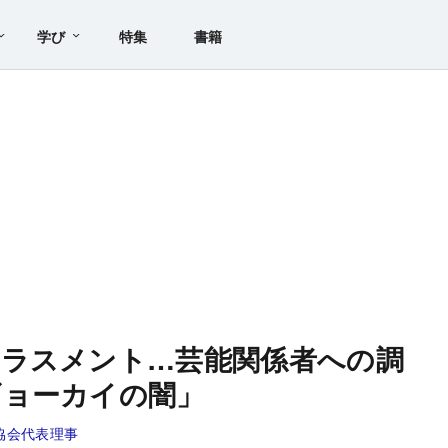
学び
特集
書籍
ハラスメント…芸能関係者への調
ギョーカイの闇」
協会代表理事