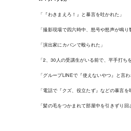
「『わきまえろ！』と暴言を吐かれた」
「撮影現場で四六時中、怒号や怒声が鳴り
「演出家にカバンで殴られた」
「2、30人の受講生がいる前で、平手打ち
「グループLINEで『使えないやつ』と言
「電話で『クズ、役立たず』などの暴言を
「髪の毛をつかまれて部屋中を引きずり回