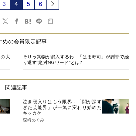
3
4
5
6
すめの会員限定記事
つの大
そりゃ異物が混入するわ...「はま寿司」が謝罪で繰
り返す“絶対NGワード”とは?
関連記事
泣き寝入りはもう限界…「闇が深す
ぎた芸能界」が一気に変わり始めた
キッカケ
森崎めぐみ