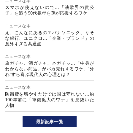
ニュースな本
スマホが使えないので…「演歌界の貴公
子」を追う90代祖母を孫が応援するワケ
ニュースな本
え、こんなにあるの？パナソニック、りそ
な銀行、ユニクロ…「企業・ブランド」の
意外すぎる共通点
ニュースな本
旅ガチャ、酒ガチャ、本ガチャ…「中身が
わからない商品」がバカ売れするワケ。“外
れ”すら喜ぶ現代人の心理とは？
ニュースな本
防衛費を増やすだけでは国は守れない…約
100年前に「軍備拡大のワナ」を見抜いた
人物
最新記事一覧