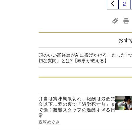
2
おす
頭のいい富裕層がAIに投げかける「たった1
切な質問」とは?【執事が教える】
弁当は賞味期限切れ、報酬は最低賃
金以下…夢の裏で「過労死寸前」ま
で働く芸能スタッフの過酷すぎる日
常
森崎めぐみ