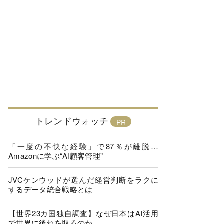
トレンドウォッチ
「一度の不快な経験」で87％が離脱…
Amazonに学ぶ“AI顧客管理”
JVCケンウッドが選んだ経営判断をラクに
するデータ統合戦略とは
【世界23カ国独自調査】なぜ日本はAI活用
で世界に後れを取るのか