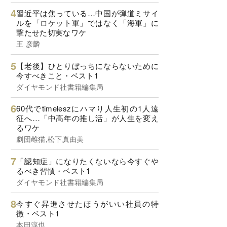
習近平は焦っている…中国が弾道ミサイ
ルを「ロケット軍」ではなく「海軍」に
撃たせた切実なワケ
王 彦麟
【老後】ひとりぼっちにならないために
今すべきこと・ベスト1
ダイヤモンド社書籍編集局
60代でtimeleszにハマり人生初の1人遠
征へ…「中高年の推し活」が人生を変え
るワケ
劇団雌猫,松下真由美
「認知症」になりたくないなら今すぐや
るべき習慣・ベスト1
ダイヤモンド社書籍編集局
今すぐ昇進させたほうがいい社員の特
徴・ベスト1
本田淳也