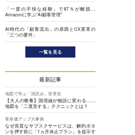
「一度の不快な経験」で87％が離脱…
Amazonに学ぶ“AI顧客管理”
AI時代の「顧客流出」の原因とCX変革の
「三つの要件」
一覧を見る
最新記事
地図で学ぶ「深読み」世界史
【大人の教養】国境線が物語に変わる……
地図を「二度見する」テクニックとは？
客単価アップ大事典
なぜ良質なサブスクサービスは、解約ボタ
ンを押す前に「1ヵ月休止プラン」を提示す