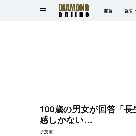
新着
業界
100歳の男女が回答「
感しかない…
折茂肇