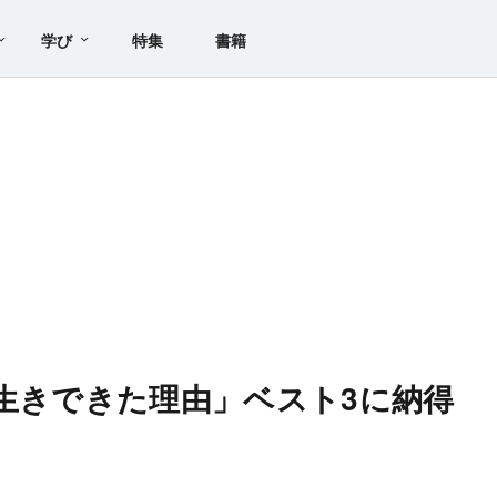
学び
特集
書籍
長生きできた理由」ベスト3に納得