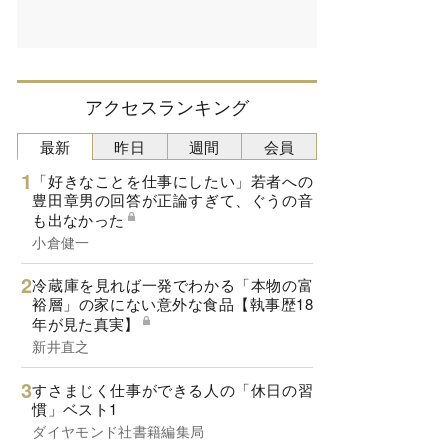
アクセスランキング
最新
昨日
週間
会員
「好きなことを仕事にしたい」若者への
豊田章男の回答が正論すぎて、ぐうの音
も出なかった
小倉健一
冷蔵庫を見れば一発でわかる「本物の富
裕層」の家にない意外な食品【執事歴18
年が見た真実】
新井直之
すさまじく仕事ができる人の「休日の習
慣」ベスト1
ダイヤモンド社書籍編集局