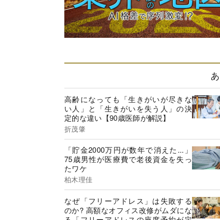
あ
高齢になっても「生きがいが尽きな
い人」と「生きがいを失う人」の決
定的な違い【90歳医師が解説】
折茂肇
「貯金2000万円が数年で消えた...」
75歳男性が医療費で老後資金を失っ
たワケ
柏木理佳
なぜ「フリーアドレス」は失敗する
のか? 高額なオフィス改修がムダにな
る「フリーアドレスの座席予約が定